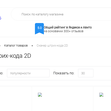
6
Общий рейтинг в Яндексе и Авито
5.0
на основании 300+ отзывов
•
•
Каталог товаров
Сканер штрих-кода 2D
рих-кода 2D
о:
Показать по:
популярности
30