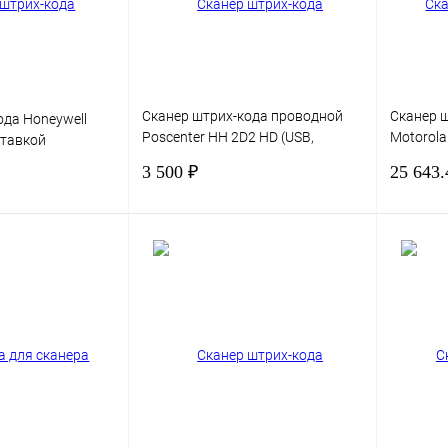
наличии
Сканер штрих-кода проводной
Сканер ш
ода Honeywell
Poscenter HH 2D2 HD (USB,
Motorol
ставкой
черный, с кабелем 2.0 м)
Черный,
3 500 ₽
25 643.
В корзину
В корзину
Сравнение
Купить в 1 клик
Сравнение
Купить в
В избранное
В избра