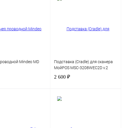
В корзину
В корзину
 1 клик
Сравнение
Купить в 1 клик
Сравнение
нное
В избранное
проводной Mindeo MD
Подставка (Cradle) для сканера
МойPOS MSC-3208WEC2D v.2
2 600 ₽
В корзину
В корзину
 1 клик
Сравнение
Купить в 1 клик
Сравнение
нное
В избранное
В