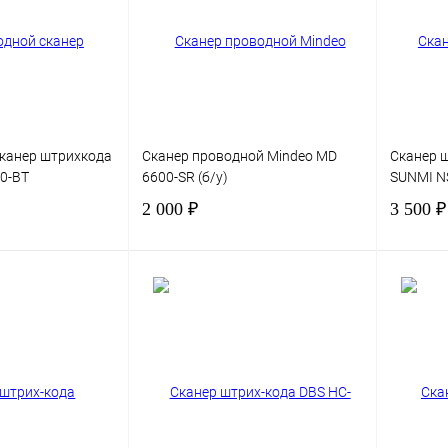
канер штрихкода
Сканер проводной Mindeo MD
Сканер ш
10-BT
6600-SR (б/у)
SUNMI NS
2 000 ₽
3 500 ₽
В корзину
В корзину
Сравнение
Купить в 1 клик
Сравнение
Купить в
В избранное
В избра