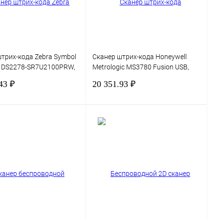
наличии
трих-кода Zebra Symbol
Сканер штрих-кода Honeywell
a DS2278-SR7U2100PRW,
Metrologic MS3780 Fusion USB,
 USB
черный
43 ₽
20 351.93 ₽
В корзину
В корзину
 1 клик
Сравнение
Купить в 1 клик
Сравнение
нное
В избранное