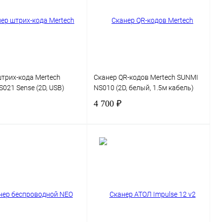
трих-кода Mertech
Сканер QR-кодов Mertech SUNMI
021 Sense (2D, USB)
NS010 (2D, белый, 1.5м кабель)
4 700 ₽
В корзину
В корзину
 1 клик
Сравнение
Купить в 1 клик
Сравнение
нное
В избранное