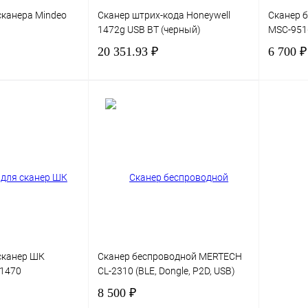
сканера Mindeo
Сканер штрих-кода Honeywell
Сканер 
1472g USB BT (черный)
MSC-95
20 351.93 ₽
6 700 ₽
В корзину
В корзину
Сравнение
Купить в 1 клик
Сравнение
Купить в
В
В избранное
В избра
наличии
сканер ШК
Сканер беспроводной MERTECH
/1470
CL-2310 (BLE, Dongle, P2D, USB)
8 500 ₽