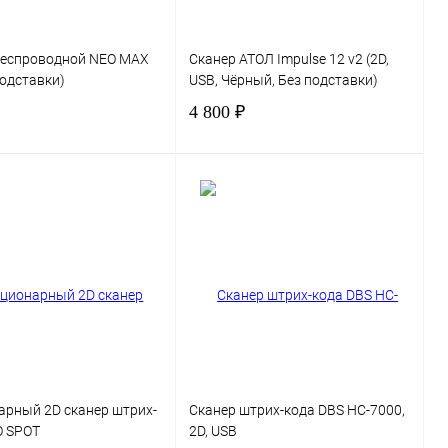
беспроводной NEO MAX
Сканер АТОЛ Impulse 12 v2 (2D,
подставки)
USB, Чёрный, Без подставки)
4 800 ₽
В корзину
В корзину
 1 клик
Сравнение
Купить в 1 клик
Сравнение
нное
В
В избранное
наличии
арный 2D сканер штрих-
Сканер штрих-кода DBS HC-7000,
O SPOT
2D, USB