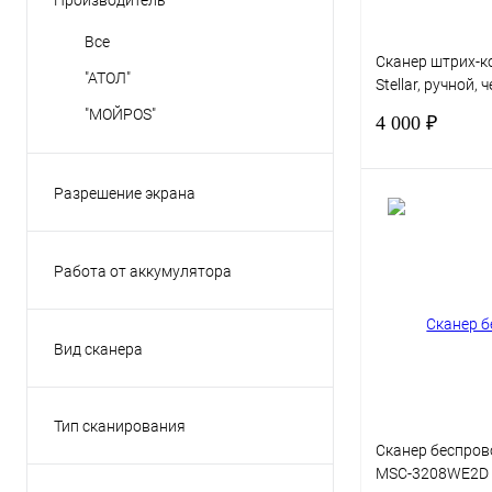
Производитель
Все
Сканер штрих-к
"АТОЛ"
Stellar, ручной, 
кабель 2.0 м
"МОЙPOS"
4 000 ₽
Разрешение экрана
640*480
Работа от аккумулятора
Купить в 1 клик
Да
В избранное
Нет
Вид сканера
2d
2D
Тип сканирования
Беспроводной
1D/ 2D
Сканер беспро
MSC-3208WE2D 
Проводной
1D/2D