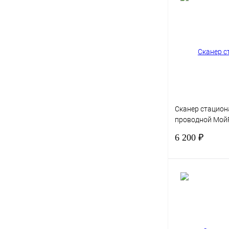
Купить в 1 клик
В избранное
Сканер стацио
проводной Мой
6608C2D
6 200 ₽
Купить в 1 клик
В избранное