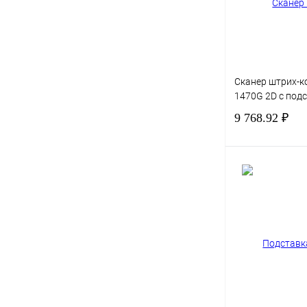
Сканер штрих-к
1470G 2D с под
9 768.92 ₽
Купить в 1 клик
В избранное