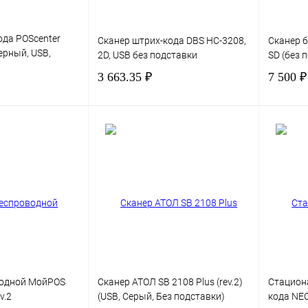
ода POScenter
Сканер штрих-кода DBS HC-3208,
Сканер 
черный, USB,
2D, USB без подставки
SD (без 
3 663.35 ₽
7 500 ₽
В корзину
В корзину
Сравнение
Купить в 1 клик
Сравнение
Купить в
В избранное
В избра
водной МойPOS
Сканер АТОЛ SB 2108 Plus (rev.2)
Стацион
v.2
(USB, Серый, Без подставки)
кода NE