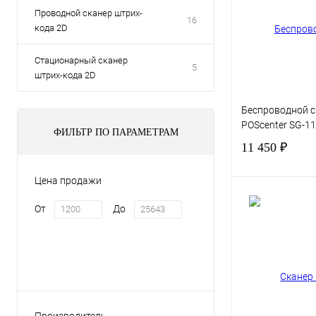
Проводной сканер штрих-
16
кода 2D
Стационарный сканер
5
штрих-кода 2D
Беспроводной с
POScenter SG-1
ФИЛЬТР ПО ПАРАМЕТРАМ
11 450 ₽
Цена продажи
От
До
Купить в 1 клик
В избранное