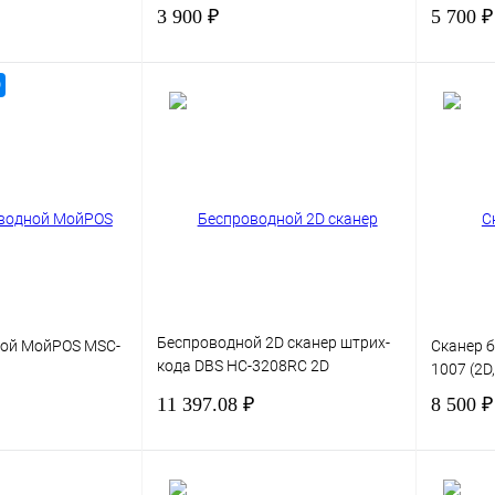
3 900 ₽
5 700 ₽
О
В корзину
В корзину
Сравнение
Купить в 1 клик
Сравнение
Купить в
В избранное
В избра
Беспроводной 2D сканер штрих-
ной МойPOS MSC-
Сканер б
кода DBS HC-3208RC 2D
1007 (2D
(2.4+BT+Cradle)
11 397.08 ₽
8 500 ₽