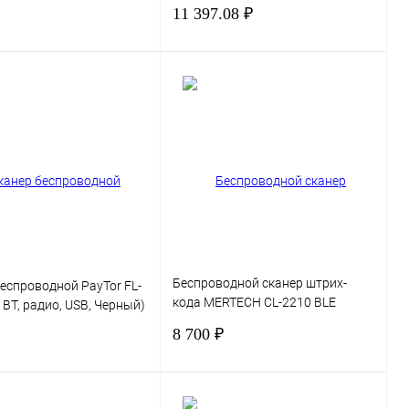
11 397.08 ₽
В корзину
В корзину
 1 клик
Сравнение
Купить в 1 клик
Сравнение
нное
В
В избранное
наличии
Беспроводной сканер штрих-
еспроводной PayTor FL-
кода MERTECH CL-2210 BLE
, BT, радио, USB, Черный)
Dongle P2D USB Black
8 700 ₽