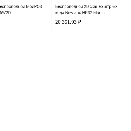
беспроводной МойPOS
Беспроводной 2D сканер штрих-
16W2D
кода Newland HR32 Marlin
20 351.93 ₽
В корзину
В корзину
 1 клик
Сравнение
Купить в 1 клик
Сравнение
нное
В избранное