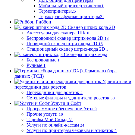
Доп. опции для принтера
2
Мобильный принтер этикеток
1
Термопринтеры
25
Термотрансферные принтеры
21
Риббон
Сканер штрих-кода 2D
Аксессуары для сканера ШК
6
Беспроводной сканер штрих-кода 2D
13
Проводной сканер штрих-кода 2D
16
Стационарный сканер штрих-кода 2D
5
Сканеры штрих-кода
Беспроводные
1
Ручные
1
Терминал сбора
данных (ТСД)
Удлинители и
переходники для розеток
Переходники для розеток
4
Сетевые фильтры и удлинители розеток
58
Услуги и Софт
Программное обеспечение Атол
9
Прочие услуги
10
Тарифы Мой Склад
31
Услуги по онлайн-кассам
24
Услуги по принтерам чековым и этикеток
2