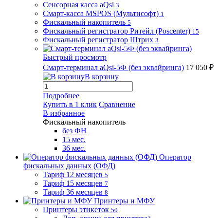
Сенсорная касса aQsi
3
Смарт-касса MSPOS (Мультисофт)
1
Фискальный накопитель
5
Фискальный регистратор Ритейл (Poscenter)
15
Фискальный регистратор Штрих
3
Быстрый просмотр
Смарт-терминал aQsi-5Ф (без эквайринга)
17 050 ₽
В корзину
Подробнее
Купить в 1 клик
Сравнение
В избранное
Фискальный накопитель
без ФН
15 мес.
36 мес.
Оператор
фискальных данных (ОФД)
Тариф 12 месяцев
5
Тариф 15 месяцев
7
Тариф 36 месяцев
8
Принтеры и МФУ
Принтеры этикеток
50