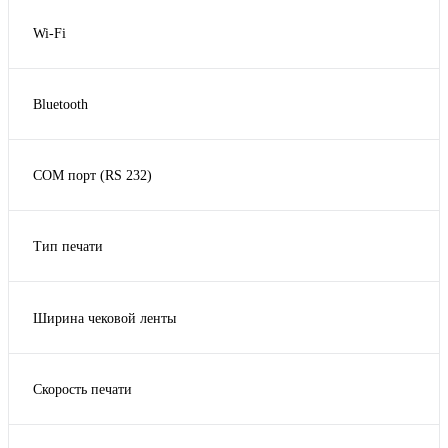
Нет
Wi-Fi
Нет
Bluetooth
Да
Нет
COM порт (RS 232)
Да
Нет
Тип печати
Термо
Ширина чековой ленты
54
Скорость печати
104
152