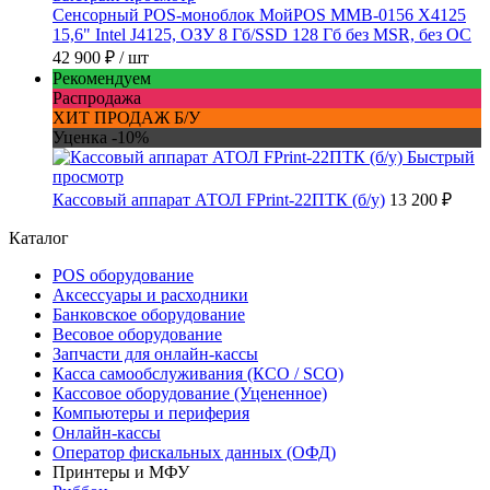
Сенсорный POS-моноблок МойPOS MMB-0156 X4125
15,6" Intel J4125, ОЗУ 8 Гб/SSD 128 Гб без MSR, без ОС
42 900 ₽
/ шт
Рекомендуем
Распродажа
ХИТ ПРОДАЖ Б/У
Уценка -10%
Быстрый
просмотр
Кассовый аппарат АТОЛ FPrint-22ПТК (б/у)
13 200 ₽
Каталог
POS оборудование
Аксессуары и расходники
Банковское оборудование
Весовое оборудование
Запчасти для онлайн-кассы
Касса самообслуживания (КСО / SCO)
Кассовое оборудование (Уцененное)
Компьютеры и периферия
Онлайн-кассы
Оператор фискальных данных (ОФД)
Принтеры и МФУ