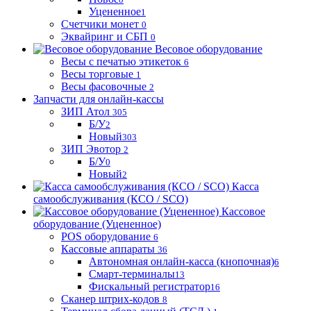
Уцененное
1
Счетчики монет
0
Эквайринг и СБП
0
Весовое оборудование
Весы с печатью этикеток
6
Весы торговые
1
Весы фасовочные
2
Запчасти для онлайн-кассы
ЗИП Атол
305
Б/У
2
Новый
303
ЗИП Эвотор
2
Б/У
0
Новый
2
Касса
самообслуживания (КСО / SCO)
Кассовое
оборудование (Уцененное)
POS оборудование
6
Кассовые аппараты
36
Автономная онлайн-касса (кнопочная)
6
Смарт-терминалы
13
Фискальный регистратор
16
Сканер штрих-кодов
8