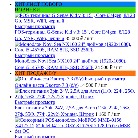
ХИТ ЛИСТ НОВОГО
НОВИНКИ
Быстрый просмотр
POS-терминал G-Sense Kid v.3: 15", Core i3/4gen, 8/128
Gb, MSR, WiFi, черный
35 000 ₽
/ шт
Быстрый просмотр
Моноблок Novi Sea NX100 24" дюймов (1920x1080),
Core i5 -4570S, RAM 8ГБ, SSD 256ГБ
24 500 ₽
/ шт
ХИТ ПРОДАЖ Б/У
Быстрый просмотр
Онлайн-касса Эвотор 7.3 (б/у)
14 500 ₽
/ шт
Быстрый просмотр
Блок питания 3pin 24V, 2,5A для Атол (11Ф, 22Ф, 25Ф,
27ф, 55Ф, 77Ф, 22v2) Xprinter, Штрих
1 160 ₽
/ шт
Быстрый просмотр