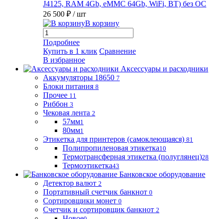
J4125, RAM 4Gb, eMMC 64Gb, WiFi, BT) без ОС
26 500 ₽
/ шт
В корзину
Подробнее
Купить в 1 клик
Сравнение
В избранное
Аксессуары и расходники
Аккумуляторы 18650
7
Блоки питания
8
Прочее
11
Риббон
3
Чековая лента
2
57мм
1
80мм
1
Этикетка для принтеров (самоклеющаяся)
81
Полипропиленовая этикетка
10
Термотрансферная этикетка (полуглянец)
28
Термоэтикетка
43
Банковское оборудование
Детектор валют
2
Портативный счетчик банкнот
0
Сортировщики монет
0
Счетчик и сортировщик банкнот
2
Новое
0