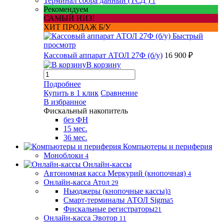
Терминал сбора данный (ТСД )
1
Рекомендуем
САМЫЙ НИЗ!
ХИТ ПРОДАЖ Б/У
Быстрый
просмотр
Кассовый аппарат АТОЛ 27Ф (б/у)
16 900 ₽
В корзину
Подробнее
Купить в 1 клик
Сравнение
В избранное
Фискальный накопитель
без ФН
15 мес.
36 мес.
Компьютеры и периферия
Моноблоки
4
Онлайн-кассы
Автономная касса Меркурий (кнопочная)
4
Онлайн-касса Атол
29
Ньюджеры (кнопочные кассы)
3
Смарт-терминалы АТОЛ Sigma
5
Фискальные регистраторы
21
Онлайн-касса Эвотор
11