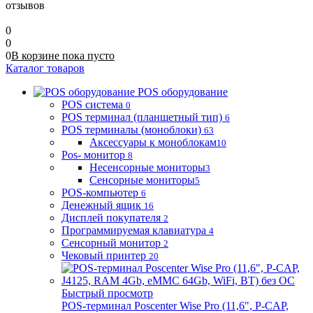
отзывов
0
0
0
В корзине
пока
пусто
Каталог товаров
POS оборудование
POS система
0
POS терминал (планшетный тип)
6
POS терминалы (моноблоки)
63
Аксессуары к моноблокам
10
Pos- монитор
8
Несенсорные мониторы
3
Сенсорные мониторы
5
POS-компьютер
6
Денежный ящик
16
Дисплей покупателя
2
Программируемая клавиатура
4
Сенсорный монитор
2
Чековый принтер
20
Быстрый просмотр
POS-терминал Poscenter Wise Pro (11,6", P-CAP,