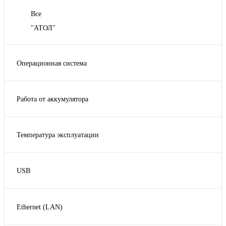
Все
"АТОЛ"
Операционная система
Windows 2000,Win7,8,10, MacOS
Работа от аккумулятора
Нет
Температура эксплуатации
От +5°C до +40°C
USB
Да
Ethernet (LAN)
Да