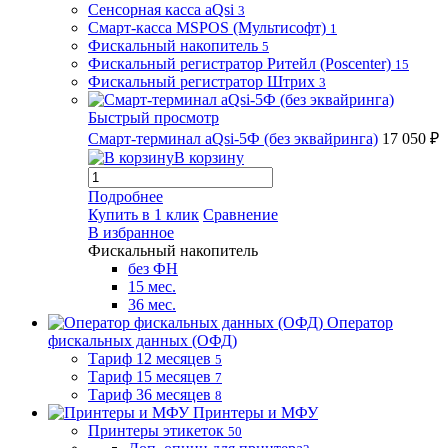
Сенсорная касса aQsi
3
Смарт-касса MSPOS (Мультисофт)
1
Фискальный накопитель
5
Фискальный регистратор Ритейл (Poscenter)
15
Фискальный регистратор Штрих
3
Быстрый просмотр
Смарт-терминал aQsi-5Ф (без эквайринга)
17 050 ₽
В корзину
Подробнее
Купить в 1 клик
Сравнение
В избранное
Фискальный накопитель
без ФН
15 мес.
36 мес.
Оператор
фискальных данных (ОФД)
Тариф 12 месяцев
5
Тариф 15 месяцев
7
Тариф 36 месяцев
8
Принтеры и МФУ
Принтеры этикеток
50