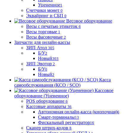
Уцененное
1
Счетчики монет
0
Эквайринг и СБП
0
Весовое оборудование
Весы с печатью этикеток
6
Весы торговые
1
Весы фасовочные
2
Запчасти для онлайн-кассы
ЗИП Атол
305
Б/У
2
Новый
303
ЗИП Эвотор
2
Б/У
0
Новый
2
Касса
самообслуживания (КСО / SCO)
Кассовое
оборудование (Уцененное)
POS оборудование
6
Кассовые аппараты
36
Автономная онлайн-касса (кнопочная)
6
Смарт-терминалы
13
Фискальный регистратор
16
Сканер штрих-кодов
8