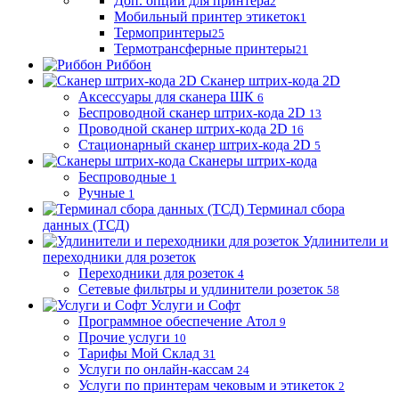
Доп. опции для принтера
2
Мобильный принтер этикеток
1
Термопринтеры
25
Термотрансферные принтеры
21
Риббон
Сканер штрих-кода 2D
Аксессуары для сканера ШК
6
Беспроводной сканер штрих-кода 2D
13
Проводной сканер штрих-кода 2D
16
Стационарный сканер штрих-кода 2D
5
Сканеры штрих-кода
Беспроводные
1
Ручные
1
Терминал сбора
данных (ТСД)
Удлинители и
переходники для розеток
Переходники для розеток
4
Сетевые фильтры и удлинители розеток
58
Услуги и Софт
Программное обеспечение Атол
9
Прочие услуги
10
Тарифы Мой Склад
31
Услуги по онлайн-кассам
24
Услуги по принтерам чековым и этикеток
2