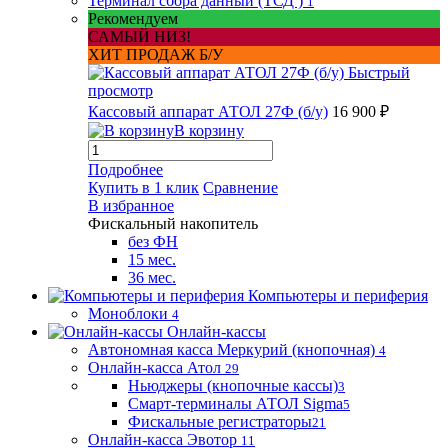
Терминал сбора данный (ТСД )
1
Рекомендуем
САМЫЙ НИЗ!
ХИТ ПРОДАЖ Б/У
Быстрый
просмотр
Кассовый аппарат АТОЛ 27Ф (б/у)
16 900 ₽
В корзину
Подробнее
Купить в 1 клик
Сравнение
В избранное
Фискальный накопитель
без ФН
15 мес.
36 мес.
Компьютеры и периферия
Моноблоки
4
Онлайн-кассы
Автономная касса Меркурий (кнопочная)
4
Онлайн-касса Атол
29
Ньюджеры (кнопочные кассы)
3
Смарт-терминалы АТОЛ Sigma
5
Фискальные регистраторы
21
Онлайн-касса Эвотор
11