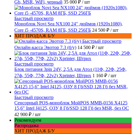
Gb, MSR, WiFi, черный
35 000 ₽
/ шт
Быстрый просмотр
Моноблок Novi Sea NX100 24" дюймов (1920x1080),
Core i5 -4570S, RAM 8ГБ, SSD 256ГБ
24 500 ₽
/ шт
ХИТ ПРОДАЖ Б/У
Быстрый просмотр
Онлайн-касса Эвотор 7.3 (б/у)
14 500 ₽
/ шт
Быстрый просмотр
Блок питания 3pin 24V, 2,5A для Атол (11Ф, 22Ф, 25Ф,
27ф, 55Ф, 77Ф, 22v2) Xprinter, Штрих
1 160 ₽
/ шт
Быстрый просмотр
Сенсорный POS-моноблок МойPOS MMB-0156 X4125
15,6" Intel J4125, ОЗУ 8 Гб/SSD 128 Гб без MSR, без ОС
42 900 ₽
/ шт
Рекомендуем
Распродажа
ХИТ ПРОДАЖ Б/У