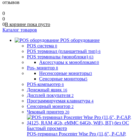
отзывов
0
0
0
В корзине
пока
пусто
Каталог товаров
POS оборудование
POS система
0
POS терминал (планшетный тип)
6
POS терминалы (моноблоки)
63
Аксессуары к моноблокам
10
Pos- монитор
8
Несенсорные мониторы
3
Сенсорные мониторы
5
POS-компьютер
6
Денежный ящик
16
Дисплей покупателя
2
Программируемая клавиатура
4
Сенсорный монитор
2
Чековый принтер
20
Быстрый просмотр
POS-терминал Poscenter Wise Pro (11,6", P-CAP,