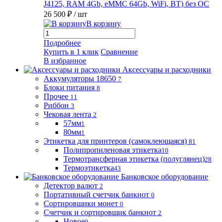
J4125, RAM 4Gb, eMMC 64Gb, WiFi, BT) без ОС
26 500 ₽
/ шт
В корзину
Подробнее
Купить в 1 клик
Сравнение
В избранное
Аксессуары и расходники
Аккумуляторы 18650
7
Блоки питания
8
Прочее
11
Риббон
3
Чековая лента
2
57мм
1
80мм
1
Этикетка для принтеров (самоклеющаяся)
81
Полипропиленовая этикетка
10
Термотрансферная этикетка (полуглянец)
28
Термоэтикетка
43
Банковское оборудование
Детектор валют
2
Портативный счетчик банкнот
0
Сортировщики монет
0
Счетчик и сортировщик банкнот
2
Новое
0