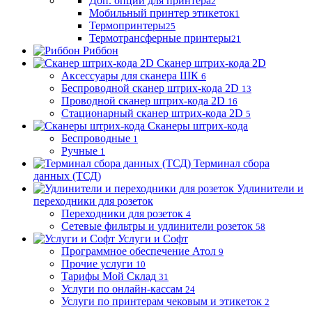
Доп. опции для принтера
2
Мобильный принтер этикеток
1
Термопринтеры
25
Термотрансферные принтеры
21
Риббон
Сканер штрих-кода 2D
Аксессуары для сканера ШК
6
Беспроводной сканер штрих-кода 2D
13
Проводной сканер штрих-кода 2D
16
Стационарный сканер штрих-кода 2D
5
Сканеры штрих-кода
Беспроводные
1
Ручные
1
Терминал сбора
данных (ТСД)
Удлинители и
переходники для розеток
Переходники для розеток
4
Сетевые фильтры и удлинители розеток
58
Услуги и Софт
Программное обеспечение Атол
9
Прочие услуги
10
Тарифы Мой Склад
31
Услуги по онлайн-кассам
24
Услуги по принтерам чековым и этикеток
2