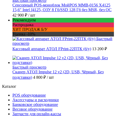
Быстрый просмотр
Сенсорный POS-моноблок МойPOS MMB-0156 X4125
15,6" Intel J4125, ОЗУ 8 Гб/SSD 128 Гб без MSR, без ОС
42 900 ₽
/ шт
Рекомендуем
Распродажа
ХИТ ПРОДАЖ Б/У
Уценка -10%
Быстрый
просмотр
Кассовый аппарат АТОЛ FPrint-22ПТК (б/у)
13 200 ₽
Быстрый просмотр
Сканер АТОЛ Impulse 12 v2 (2D, USB, Чёрный, Без
подставки)
4 800 ₽
/ шт
Каталог
POS оборудование
Аксессуары и расходники
Банковское оборудование
Весовое оборудование
Запчасти для онлайн-кассы