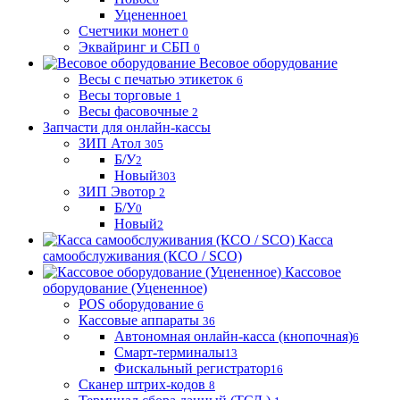
Уцененное
1
Счетчики монет
0
Эквайринг и СБП
0
Весовое оборудование
Весы с печатью этикеток
6
Весы торговые
1
Весы фасовочные
2
Запчасти для онлайн-кассы
ЗИП Атол
305
Б/У
2
Новый
303
ЗИП Эвотор
2
Б/У
0
Новый
2
Касса
самообслуживания (КСО / SCO)
Кассовое
оборудование (Уцененное)
POS оборудование
6
Кассовые аппараты
36
Автономная онлайн-касса (кнопочная)
6
Смарт-терминалы
13
Фискальный регистратор
16
Сканер штрих-кодов
8