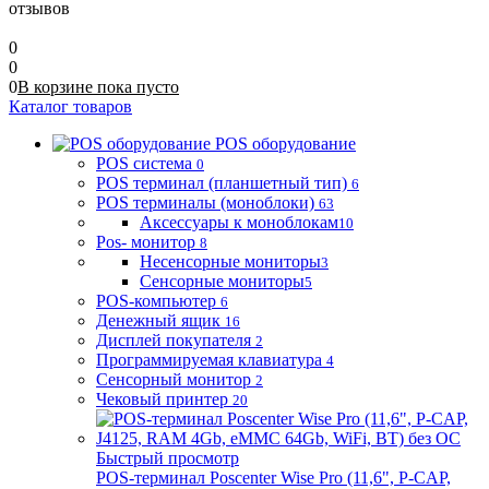
отзывов
0
0
0
В корзине
пока
пусто
Каталог товаров
POS оборудование
POS система
0
POS терминал (планшетный тип)
6
POS терминалы (моноблоки)
63
Аксессуары к моноблокам
10
Pos- монитор
8
Несенсорные мониторы
3
Сенсорные мониторы
5
POS-компьютер
6
Денежный ящик
16
Дисплей покупателя
2
Программируемая клавиатура
4
Сенсорный монитор
2
Чековый принтер
20
Быстрый просмотр
POS-терминал Poscenter Wise Pro (11,6", P-CAP,