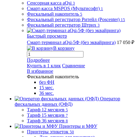
Сенсорная касса aQsi
3
Смарт-касса MSPOS (Мультисофт)
1
Фискальный накопитель
5
Фискальный регистратор Ритейл (Poscenter)
15
Фискальный регистратор Штрих
3
Быстрый просмотр
Смарт-терминал aQsi-5Ф (без эквайринга)
17 050 ₽
В корзину
Подробнее
Купить в 1 клик
Сравнение
В избранное
Фискальный накопитель
без ФН
15 мес.
36 мес.
Оператор
фискальных данных (ОФД)
Тариф 12 месяцев
5
Тариф 15 месяцев
7
Тариф 36 месяцев
8
Принтеры и МФУ
Принтеры этикеток
50