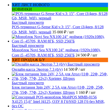
ХИТ ЛИСТ НОВОГО
НОВИНКИ
Быстрый просмотр
POS-терминал G-Sense Kid v.3: 15", Core i3/4gen, 8/128
Gb, MSR, WiFi, черный
35 000 ₽
/ шт
Быстрый просмотр
Моноблок Novi Sea NX100 24" дюймов (1920x1080),
Core i5 -4570S, RAM 8ГБ, SSD 256ГБ
24 500 ₽
/ шт
ХИТ ПРОДАЖ Б/У
Быстрый просмотр
Онлайн-касса Эвотор 7.3 (б/у)
14 500 ₽
/ шт
Быстрый просмотр
Блок питания 3pin 24V, 2,5A для Атол (11Ф, 22Ф, 25Ф,
27ф, 55Ф, 77Ф, 22v2) Xprinter, Штрих
1 160 ₽
/ шт