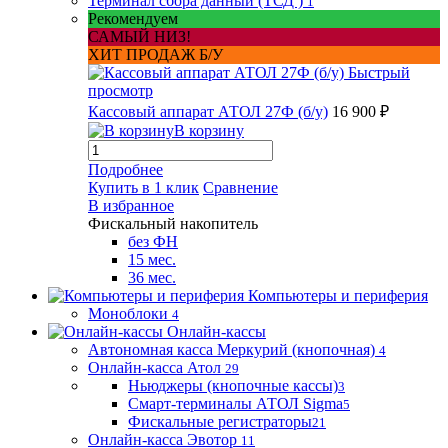
Терминал сбора данный (ТСД )
1
Рекомендуем
САМЫЙ НИЗ!
ХИТ ПРОДАЖ Б/У
Быстрый
просмотр
Кассовый аппарат АТОЛ 27Ф (б/у)
16 900 ₽
В корзину
Подробнее
Купить в 1 клик
Сравнение
В избранное
Фискальный накопитель
без ФН
15 мес.
36 мес.
Компьютеры и периферия
Моноблоки
4
Онлайн-кассы
Автономная касса Меркурий (кнопочная)
4
Онлайн-касса Атол
29
Ньюджеры (кнопочные кассы)
3
Смарт-терминалы АТОЛ Sigma
5
Фискальные регистраторы
21
Онлайн-касса Эвотор
11