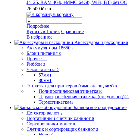
J4125, RAM 4Gb, eMMC 64Gb, WiFi, BT) без ОС
26 500 ₽
/ шт
В корзину
Подробнее
Купить в 1 клик
Сравнение
В избранное
Аксессуары и расходники
Аккумуляторы 18650
7
Блоки питания
8
Прочее
11
Риббон
3
Чековая лента
2
57мм
1
80мм
1
Этикетка для принтеров (самоклеющаяся)
81
Полипропиленовая этикетка
10
Термотрансферная этикетка (полуглянец)
28
Термоэтикетка
43
Банковское оборудование
Детектор валют
2
Портативный счетчик банкнот
0
Сортировщики монет
0
Счетчик и сортировщик банкнот
2
Новое
0