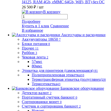
J4125, RAM 4Gb, eMMC 64Gb, WiFi, BT) без ОС
26 500 ₽
/ шт
В корзину
Подробнее
Купить в 1 клик
Сравнение
В избранное
Аксессуары и расходники
Аккумуляторы 18650
7
Блоки питания
8
Прочее
11
Риббон
3
Чековая лента
2
57мм
1
80мм
1
Этикетка для принтеров (самоклеющаяся)
81
Полипропиленовая этикетка
10
Термотрансферная этикетка (полуглянец)
28
Термоэтикетка
43
Банковское оборудование
Детектор валют
2
Портативный счетчик банкнот
0
Сортировщики монет
0
Счетчик и сортировщик банкнот
2
Новое
0