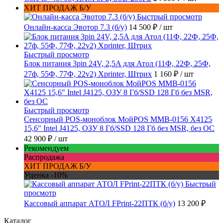
ХИТ ПРОДАЖ Б/У
Быстрый просмотр
Онлайн-касса Эвотор 7.3 (б/у)
14 500 ₽
/ шт
Быстрый просмотр
Блок питания 3pin 24V, 2,5A для Атол (11Ф, 22Ф, 25Ф,
27ф, 55Ф, 77Ф, 22v2) Xprinter, Штрих
1 160 ₽
/ шт
Быстрый просмотр
Сенсорный POS-моноблок МойPOS MMB-0156 X4125
15,6" Intel J4125, ОЗУ 8 Гб/SSD 128 Гб без MSR, без ОС
42 900 ₽
/ шт
Рекомендуем
Распродажа
ХИТ ПРОДАЖ Б/У
Уценка -10%
Быстрый
просмотр
Кассовый аппарат АТОЛ FPrint-22ПТК (б/у)
13 200 ₽
Каталог