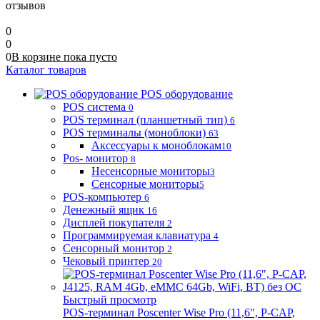
отзывов
0
0
0
В корзине
пока
пусто
Каталог товаров
POS оборудование
POS система
0
POS терминал (планшетный тип)
6
POS терминалы (моноблоки)
63
Аксессуары к моноблокам
10
Pos- монитор
8
Несенсорные мониторы
3
Сенсорные мониторы
5
POS-компьютер
6
Денежный ящик
16
Дисплей покупателя
2
Программируемая клавиатура
4
Сенсорный монитор
2
Чековый принтер
20
Быстрый просмотр
POS-терминал Poscenter Wise Pro (11,6", P-CAP,