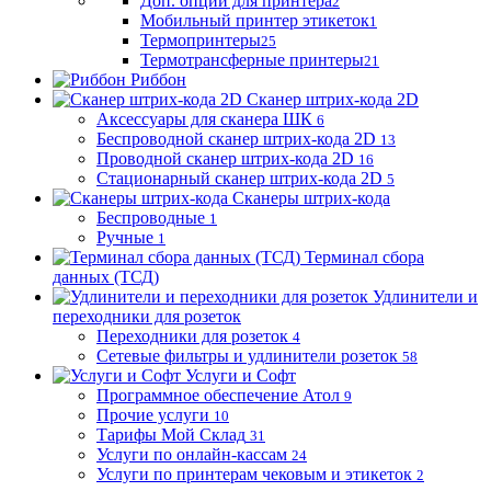
Доп. опции для принтера
2
Мобильный принтер этикеток
1
Термопринтеры
25
Термотрансферные принтеры
21
Риббон
Сканер штрих-кода 2D
Аксессуары для сканера ШК
6
Беспроводной сканер штрих-кода 2D
13
Проводной сканер штрих-кода 2D
16
Стационарный сканер штрих-кода 2D
5
Сканеры штрих-кода
Беспроводные
1
Ручные
1
Терминал сбора
данных (ТСД)
Удлинители и
переходники для розеток
Переходники для розеток
4
Сетевые фильтры и удлинители розеток
58
Услуги и Софт
Программное обеспечение Атол
9
Прочие услуги
10
Тарифы Мой Склад
31
Услуги по онлайн-кассам
24
Услуги по принтерам чековым и этикеток
2