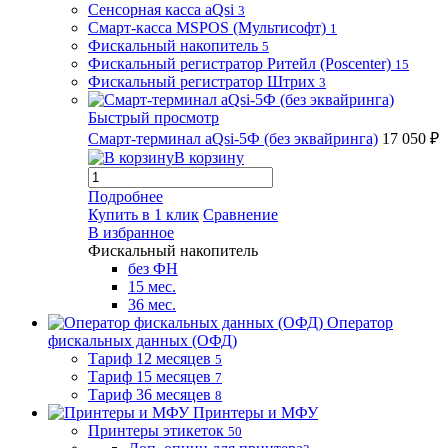
Сенсорная касса aQsi
3
Смарт-касса MSPOS (Мультисофт)
1
Фискальный накопитель
5
Фискальный регистратор Ритейл (Poscenter)
15
Фискальный регистратор Штрих
3
Быстрый просмотр
Смарт-терминал aQsi-5Ф (без эквайринга)
17 050 ₽
В корзину
Подробнее
Купить в 1 клик
Сравнение
В избранное
Фискальный накопитель
без ФН
15 мес.
36 мес.
Оператор
фискальных данных (ОФД)
Тариф 12 месяцев
5
Тариф 15 месяцев
7
Тариф 36 месяцев
8
Принтеры и МФУ
Принтеры этикеток
50