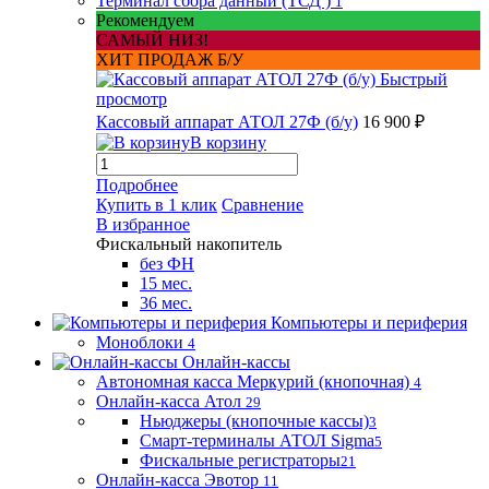
Терминал сбора данный (ТСД )
1
Рекомендуем
САМЫЙ НИЗ!
ХИТ ПРОДАЖ Б/У
Быстрый
просмотр
Кассовый аппарат АТОЛ 27Ф (б/у)
16 900 ₽
В корзину
Подробнее
Купить в 1 клик
Сравнение
В избранное
Фискальный накопитель
без ФН
15 мес.
36 мес.
Компьютеры и периферия
Моноблоки
4
Онлайн-кассы
Автономная касса Меркурий (кнопочная)
4
Онлайн-касса Атол
29
Ньюджеры (кнопочные кассы)
3
Смарт-терминалы АТОЛ Sigma
5
Фискальные регистраторы
21
Онлайн-касса Эвотор
11