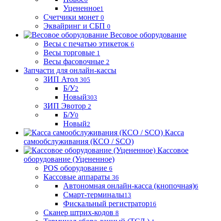
Уцененное
1
Счетчики монет
0
Эквайринг и СБП
0
Весовое оборудование
Весы с печатью этикеток
6
Весы торговые
1
Весы фасовочные
2
Запчасти для онлайн-кассы
ЗИП Атол
305
Б/У
2
Новый
303
ЗИП Эвотор
2
Б/У
0
Новый
2
Касса
самообслуживания (КСО / SCO)
Кассовое
оборудование (Уцененное)
POS оборудование
6
Кассовые аппараты
36
Автономная онлайн-касса (кнопочная)
6
Смарт-терминалы
13
Фискальный регистратор
16
Сканер штрих-кодов
8