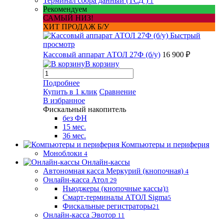
Терминал сбора данный (ТСД )
1
Рекомендуем
САМЫЙ НИЗ!
ХИТ ПРОДАЖ Б/У
Быстрый
просмотр
Кассовый аппарат АТОЛ 27Ф (б/у)
16 900 ₽
В корзину
Подробнее
Купить в 1 клик
Сравнение
В избранное
Фискальный накопитель
без ФН
15 мес.
36 мес.
Компьютеры и периферия
Моноблоки
4
Онлайн-кассы
Автономная касса Меркурий (кнопочная)
4
Онлайн-касса Атол
29
Ньюджеры (кнопочные кассы)
3
Смарт-терминалы АТОЛ Sigma
5
Фискальные регистраторы
21
Онлайн-касса Эвотор
11