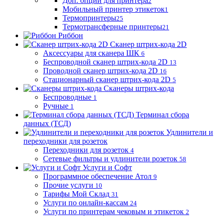
Доп. опции для принтера
2
Мобильный принтер этикеток
1
Термопринтеры
25
Термотрансферные принтеры
21
Риббон
Сканер штрих-кода 2D
Аксессуары для сканера ШК
6
Беспроводной сканер штрих-кода 2D
13
Проводной сканер штрих-кода 2D
16
Стационарный сканер штрих-кода 2D
5
Сканеры штрих-кода
Беспроводные
1
Ручные
1
Терминал сбора
данных (ТСД)
Удлинители и
переходники для розеток
Переходники для розеток
4
Сетевые фильтры и удлинители розеток
58
Услуги и Софт
Программное обеспечение Атол
9
Прочие услуги
10
Тарифы Мой Склад
31
Услуги по онлайн-кассам
24
Услуги по принтерам чековым и этикеток
2