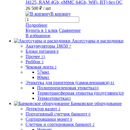
J4125, RAM 4Gb, eMMC 64Gb, WiFi, BT) без ОС
26 500 ₽
/ шт
В корзину
Подробнее
Купить в 1 клик
Сравнение
В избранное
Аксессуары и расходники
Аккумуляторы 18650
7
Блоки питания
8
Прочее
11
Риббон
3
Чековая лента
2
57мм
1
80мм
1
Этикетка для принтеров (самоклеющаяся)
81
Полипропиленовая этикетка
10
Термотрансферная этикетка (полуглянец)
28
Термоэтикетка
43
Банковское оборудование
Детектор валют
2
Портативный счетчик банкнот
0
Сортировщики монет
0
Счетчик и сортировщик банкнот
2
Новое
0