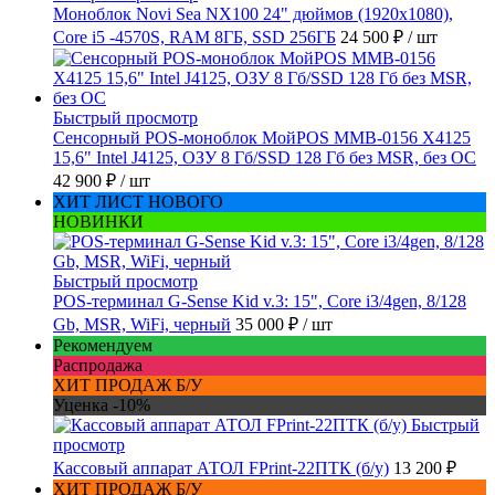
Моноблок Novi Sea NX100 24" дюймов (1920x1080),
Core i5 -4570S, RAM 8ГБ, SSD 256ГБ
24 500 ₽
/ шт
Быстрый просмотр
Сенсорный POS-моноблок МойPOS MMB-0156 X4125
15,6" Intel J4125, ОЗУ 8 Гб/SSD 128 Гб без MSR, без ОС
42 900 ₽
/ шт
ХИТ ЛИСТ НОВОГО
НОВИНКИ
Быстрый просмотр
POS-терминал G-Sense Kid v.3: 15", Core i3/4gen, 8/128
Gb, MSR, WiFi, черный
35 000 ₽
/ шт
Рекомендуем
Распродажа
ХИТ ПРОДАЖ Б/У
Уценка -10%
Быстрый
просмотр
Кассовый аппарат АТОЛ FPrint-22ПТК (б/у)
13 200 ₽
ХИТ ПРОДАЖ Б/У