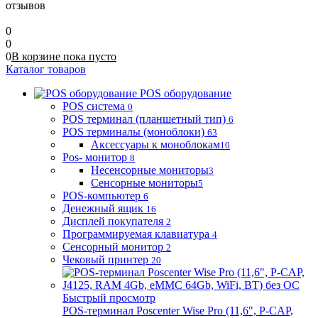
отзывов
0
0
0
В корзине
пока
пусто
Каталог товаров
POS оборудование
POS система
0
POS терминал (планшетный тип)
6
POS терминалы (моноблоки)
63
Аксессуары к моноблокам
10
Pos- монитор
8
Несенсорные мониторы
3
Сенсорные мониторы
5
POS-компьютер
6
Денежный ящик
16
Дисплей покупателя
2
Программируемая клавиатура
4
Сенсорный монитор
2
Чековый принтер
20
Быстрый просмотр
POS-терминал Poscenter Wise Pro (11,6", P-CAP,