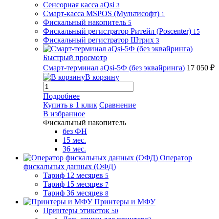
Сенсорная касса aQsi
3
Смарт-касса MSPOS (Мультисофт)
1
Фискальный накопитель
5
Фискальный регистратор Ритейл (Poscenter)
15
Фискальный регистратор Штрих
3
Быстрый просмотр
Смарт-терминал aQsi-5Ф (без эквайринга)
17 050 ₽
В корзину
Подробнее
Купить в 1 клик
Сравнение
В избранное
Фискальный накопитель
без ФН
15 мес.
36 мес.
Оператор
фискальных данных (ОФД)
Тариф 12 месяцев
5
Тариф 15 месяцев
7
Тариф 36 месяцев
8
Принтеры и МФУ
Принтеры этикеток
50