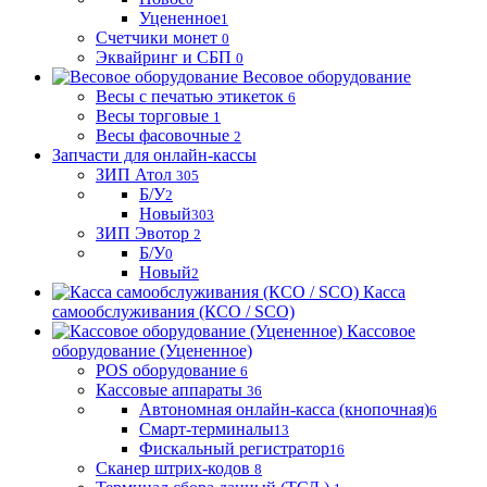
Уцененное
1
Счетчики монет
0
Эквайринг и СБП
0
Весовое оборудование
Весы с печатью этикеток
6
Весы торговые
1
Весы фасовочные
2
Запчасти для онлайн-кассы
ЗИП Атол
305
Б/У
2
Новый
303
ЗИП Эвотор
2
Б/У
0
Новый
2
Касса
самообслуживания (КСО / SCO)
Кассовое
оборудование (Уцененное)
POS оборудование
6
Кассовые аппараты
36
Автономная онлайн-касса (кнопочная)
6
Смарт-терминалы
13
Фискальный регистратор
16
Сканер штрих-кодов
8