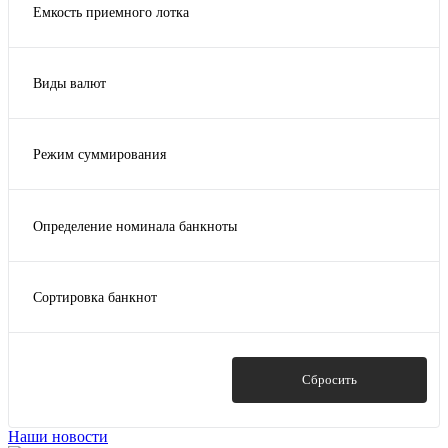
Емкость приемного лотка
200
Виды валют
RUB; USD; EUR идр.
Режим суммирования
Да
Определение номинала банкноты
Да
Сортировка банкнот
Да
Показать
Сбросить
Наши новости