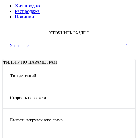
Хит продаж
Распродажа
Новинки
УТОЧНИТЬ РАЗДЕЛ
Уцененное
1
ФИЛЬТР ПО ПАРАМЕТРАМ
Тип детекций
льтрафиолетовая (UV); Магнитная (MG); Инфракрасная
(IR); Оптическая плотность (DD); Белый проходящий свет
(водяные знаки); По размеру банкноты (SD)
Скорость пересчета
1200
Емкость загрузочного лотка
600