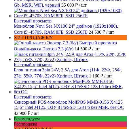
Gb, MSR, WiFi, черный
35 000 ₽
/ шт
Быстрый просмотр
Моноблок Novi Sea NX100 24" дюймов (1920x1080),
Core i5 -4570S, RAM 8ГБ, SSD 256ГБ
24 500 ₽
/ шт
ХИТ ПРОДАЖ Б/У
Быстрый просмотр
Онлайн-касса Эвотор 7.3 (б/у)
14 500 ₽
/ шт
Быстрый просмотр
Блок питания 3pin 24V, 2,5A для Атол (11Ф, 22Ф, 25Ф,
27ф, 55Ф, 77Ф, 22v2) Xprinter, Штрих
1 160 ₽
/ шт
Быстрый просмотр
Сенсорный POS-моноблок МойPOS MMB-0156 X4125
15,6" Intel J4125, ОЗУ 8 Гб/SSD 128 Гб без MSR, без ОС
42 900 ₽
/ шт
Рекомендуем
Распродажа