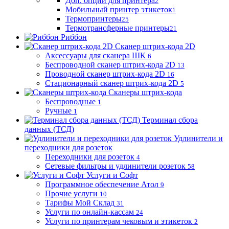
Доп. опции для принтера
2
Мобильный принтер этикеток
1
Термопринтеры
25
Термотрансферные принтеры
21
Риббон
Сканер штрих-кода 2D
Аксессуары для сканера ШК
6
Беспроводной сканер штрих-кода 2D
13
Проводной сканер штрих-кода 2D
16
Стационарный сканер штрих-кода 2D
5
Сканеры штрих-кода
Беспроводные
1
Ручные
1
Терминал сбора
данных (ТСД)
Удлинители и
переходники для розеток
Переходники для розеток
4
Сетевые фильтры и удлинители розеток
58
Услуги и Софт
Программное обеспечение Атол
9
Прочие услуги
10
Тарифы Мой Склад
31
Услуги по онлайн-кассам
24
Услуги по принтерам чековым и этикеток
2