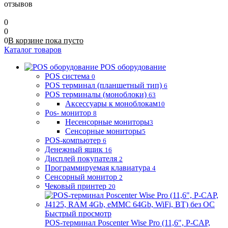
отзывов
0
0
0
В корзине
пока
пусто
Каталог товаров
POS оборудование
POS система
0
POS терминал (планшетный тип)
6
POS терминалы (моноблоки)
63
Аксессуары к моноблокам
10
Pos- монитор
8
Несенсорные мониторы
3
Сенсорные мониторы
5
POS-компьютер
6
Денежный ящик
16
Дисплей покупателя
2
Программируемая клавиатура
4
Сенсорный монитор
2
Чековый принтер
20
Быстрый просмотр
POS-терминал Poscenter Wise Pro (11,6", P-CAP,