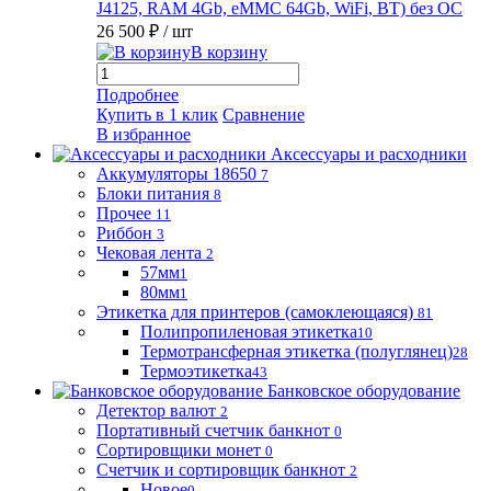
J4125, RAM 4Gb, eMMC 64Gb, WiFi, BT) без ОС
26 500 ₽
/ шт
В корзину
Подробнее
Купить в 1 клик
Сравнение
В избранное
Аксессуары и расходники
Аккумуляторы 18650
7
Блоки питания
8
Прочее
11
Риббон
3
Чековая лента
2
57мм
1
80мм
1
Этикетка для принтеров (самоклеющаяся)
81
Полипропиленовая этикетка
10
Термотрансферная этикетка (полуглянец)
28
Термоэтикетка
43
Банковское оборудование
Детектор валют
2
Портативный счетчик банкнот
0
Сортировщики монет
0
Счетчик и сортировщик банкнот
2
Новое
0