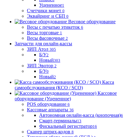
Уцененное
1
Счетчики монет
0
Эквайринг и СБП
0
Весовое оборудование
Весы с печатью этикеток
6
Весы торговые
1
Весы фасовочные
2
Запчасти для онлайн-кассы
ЗИП Атол
305
Б/У
2
Новый
303
ЗИП Эвотор
2
Б/У
0
Новый
2
Касса
самообслуживания (КСО / SCO)
Кассовое
оборудование (Уцененное)
POS оборудование
6
Кассовые аппараты
36
Автономная онлайн-касса (кнопочная)
6
Смарт-терминалы
13
Фискальный регистратор
16
Сканер штрих-кодов
8