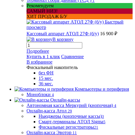
Терминал сбора данный (ТСД )
1
Рекомендуем
САМЫЙ НИЗ!
ХИТ ПРОДАЖ Б/У
Быстрый
просмотр
Кассовый аппарат АТОЛ 27Ф (б/у)
16 900 ₽
В корзину
Подробнее
Купить в 1 клик
Сравнение
В избранное
Фискальный накопитель
без ФН
15 мес.
36 мес.
Компьютеры и периферия
Моноблоки
4
Онлайн-кассы
Автономная касса Меркурий (кнопочная)
4
Онлайн-касса Атол
29
Ньюджеры (кнопочные кассы)
3
Смарт-терминалы АТОЛ Sigma
5
Фискальные регистраторы
21
Онлайн-касса Эвотор
11