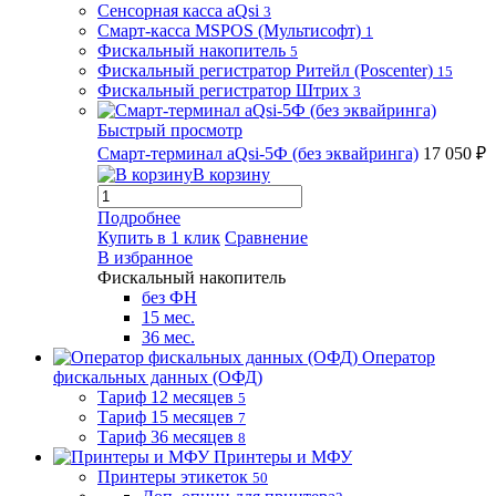
Сенсорная касса aQsi
3
Смарт-касса MSPOS (Мультисофт)
1
Фискальный накопитель
5
Фискальный регистратор Ритейл (Poscenter)
15
Фискальный регистратор Штрих
3
Быстрый просмотр
Смарт-терминал aQsi-5Ф (без эквайринга)
17 050 ₽
В корзину
Подробнее
Купить в 1 клик
Сравнение
В избранное
Фискальный накопитель
без ФН
15 мес.
36 мес.
Оператор
фискальных данных (ОФД)
Тариф 12 месяцев
5
Тариф 15 месяцев
7
Тариф 36 месяцев
8
Принтеры и МФУ
Принтеры этикеток
50