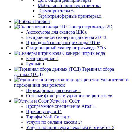
Доп. опции для принтера
2
Мобильный принтер этикеток
1
Термопринтеры
25
Термотрансферные принтеры
21
Риббон
Сканер штрих-кода 2D
Аксессуары для сканера ШК
6
Беспроводной сканер штрих-кода 2D
13
Проводной сканер штрих-кода 2D
16
Стационарный сканер штрих-кода 2D
5
Сканеры штрих-кода
Беспроводные
1
Ручные
1
Терминал сбора
данных (ТСД)
Удлинители и
переходники для розеток
Переходники для розеток
4
Сетевые фильтры и удлинители розеток
58
Услуги и Софт
Программное обеспечение Атол
9
Прочие услуги
10
Тарифы Мой Склад
31
Услуги по онлайн-кассам
24
Услуги по принтерам чековым и этикеток
2