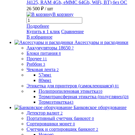
J4125, RAM 4Gb, eMMC 64Gb, WiFi, BT) без ОС
26 500 ₽
/ шт
В корзину
Подробнее
Купить в 1 клик
Сравнение
В избранное
Аксессуары и расходники
Аккумуляторы 18650
7
Блоки питания
8
Прочее
11
Риббон
3
Чековая лента
2
57мм
1
80мм
1
Этикетка для принтеров (самоклеющаяся)
81
Полипропиленовая этикетка
10
Термотрансферная этикетка (полуглянец)
28
Термоэтикетка
43
Банковское оборудование
Детектор валют
2
Портативный счетчик банкнот
0
Сортировщики монет
0
Счетчик и сортировщик банкнот
2
Новое
0