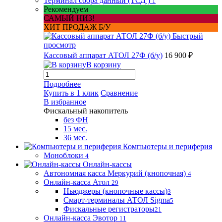
Терминал сбора данный (ТСД )
1
Рекомендуем
САМЫЙ НИЗ!
ХИТ ПРОДАЖ Б/У
Быстрый
просмотр
Кассовый аппарат АТОЛ 27Ф (б/у)
16 900 ₽
В корзину
Подробнее
Купить в 1 клик
Сравнение
В избранное
Фискальный накопитель
без ФН
15 мес.
36 мес.
Компьютеры и периферия
Моноблоки
4
Онлайн-кассы
Автономная касса Меркурий (кнопочная)
4
Онлайн-касса Атол
29
Ньюджеры (кнопочные кассы)
3
Смарт-терминалы АТОЛ Sigma
5
Фискальные регистраторы
21
Онлайн-касса Эвотор
11