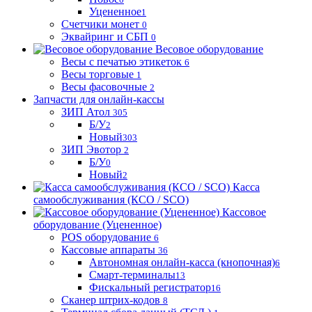
Уцененное
1
Счетчики монет
0
Эквайринг и СБП
0
Весовое оборудование
Весы с печатью этикеток
6
Весы торговые
1
Весы фасовочные
2
Запчасти для онлайн-кассы
ЗИП Атол
305
Б/У
2
Новый
303
ЗИП Эвотор
2
Б/У
0
Новый
2
Касса
самообслуживания (КСО / SCO)
Кассовое
оборудование (Уцененное)
POS оборудование
6
Кассовые аппараты
36
Автономная онлайн-касса (кнопочная)
6
Смарт-терминалы
13
Фискальный регистратор
16
Сканер штрих-кодов
8