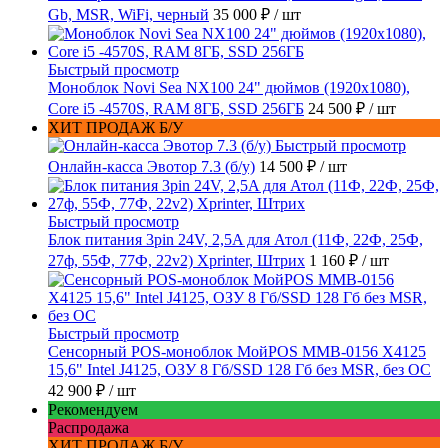
Gb, MSR, WiFi, черный
35 000 ₽
/ шт
Быстрый просмотр
Моноблок Novi Sea NX100 24" дюймов (1920x1080),
Core i5 -4570S, RAM 8ГБ, SSD 256ГБ
24 500 ₽
/ шт
ХИТ ПРОДАЖ Б/У
Быстрый просмотр
Онлайн-касса Эвотор 7.3 (б/у)
14 500 ₽
/ шт
Быстрый просмотр
Блок питания 3pin 24V, 2,5A для Атол (11Ф, 22Ф, 25Ф,
27ф, 55Ф, 77Ф, 22v2) Xprinter, Штрих
1 160 ₽
/ шт
Быстрый просмотр
Сенсорный POS-моноблок МойPOS MMB-0156 X4125
15,6" Intel J4125, ОЗУ 8 Гб/SSD 128 Гб без MSR, без ОС
42 900 ₽
/ шт
Рекомендуем
Распродажа
ХИТ ПРОДАЖ Б/У