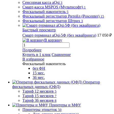
Сенсорная касса aQsi
3
Смарт-касса MSPOS (Мультисофт)
1
Фискальный накопитель
5
Фискальный регистратор Ритейл (Poscenter)
15
Фискальный регистратор Штрих
3
Быстрый просмотр
Смарт-терминал aQsi-5Ф (без эквайринга)
17 050 ₽
В корзину
Подробнее
Купить в 1 клик
Сравнение
В избранное
Фискальный накопитель
без ФН
15 мес.
36 мес.
Оператор
фискальных данных (ОФД)
Тариф 12 месяцев
5
Тариф 15 месяцев
7
Тариф 36 месяцев
8
Принтеры и МФУ
Принтеры этикеток
50