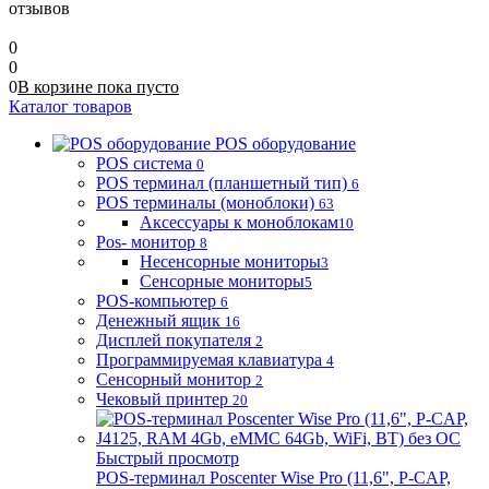
отзывов
0
0
0
В корзине
пока
пусто
Каталог товаров
POS оборудование
POS система
0
POS терминал (планшетный тип)
6
POS терминалы (моноблоки)
63
Аксессуары к моноблокам
10
Pos- монитор
8
Несенсорные мониторы
3
Сенсорные мониторы
5
POS-компьютер
6
Денежный ящик
16
Дисплей покупателя
2
Программируемая клавиатура
4
Сенсорный монитор
2
Чековый принтер
20
Быстрый просмотр
POS-терминал Poscenter Wise Pro (11,6", P-CAP,