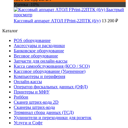
Уценка -10%
Быстрый
просмотр
Кассовый аппарат АТОЛ FPrint-22ПТК (б/у)
13 200 ₽
Каталог
POS оборудование
Аксессуары и расходники
Банковское оборудование
Весовое оборудование
Запчасти для онлайн-кассы
Касса самообслуживания (КСО / SCO)
Кассовое оборудование (Уцененное)
Компьютеры и периферия
Онлайн-кассы
Оператор фискальных данных (ОФД)
Принтеры и МФУ
Риббон
Сканер штрих-кода 2D
Сканеры штрих-кода
Терминал сбора данных (ТСД)
Удлинители и переходники для розеток
Услуги и Софт