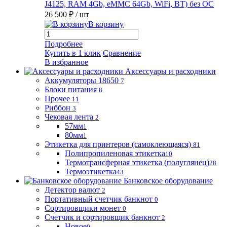
J4125, RAM 4Gb, eMMC 64Gb, WiFi, BT) без ОС
26 500 ₽
/ шт
В корзину
Подробнее
Купить в 1 клик
Сравнение
В избранное
Аксессуары и расходники
Аккумуляторы 18650
7
Блоки питания
8
Прочее
11
Риббон
3
Чековая лента
2
57мм
1
80мм
1
Этикетка для принтеров (самоклеющаяся)
81
Полипропиленовая этикетка
10
Термотрансферная этикетка (полуглянец)
28
Термоэтикетка
43
Банковское оборудование
Детектор валют
2
Портативный счетчик банкнот
0
Сортировщики монет
0
Счетчик и сортировщик банкнот
2
Новое
0