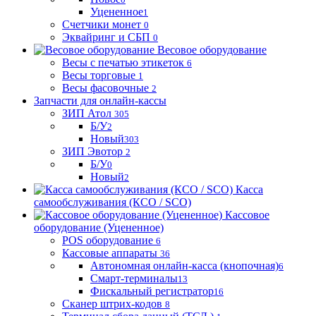
Уцененное
1
Счетчики монет
0
Эквайринг и СБП
0
Весовое оборудование
Весы с печатью этикеток
6
Весы торговые
1
Весы фасовочные
2
Запчасти для онлайн-кассы
ЗИП Атол
305
Б/У
2
Новый
303
ЗИП Эвотор
2
Б/У
0
Новый
2
Касса
самообслуживания (КСО / SCO)
Кассовое
оборудование (Уцененное)
POS оборудование
6
Кассовые аппараты
36
Автономная онлайн-касса (кнопочная)
6
Смарт-терминалы
13
Фискальный регистратор
16
Сканер штрих-кодов
8