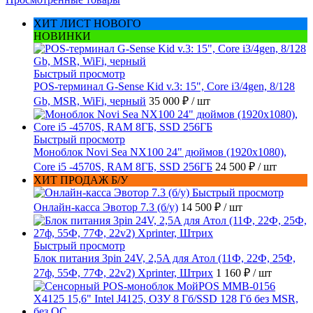
ХИТ ЛИСТ НОВОГО
НОВИНКИ
Быстрый просмотр
POS-терминал G-Sense Kid v.3: 15", Core i3/4gen, 8/128
Gb, MSR, WiFi, черный
35 000 ₽
/ шт
Быстрый просмотр
Моноблок Novi Sea NX100 24" дюймов (1920x1080),
Core i5 -4570S, RAM 8ГБ, SSD 256ГБ
24 500 ₽
/ шт
ХИТ ПРОДАЖ Б/У
Быстрый просмотр
Онлайн-касса Эвотор 7.3 (б/у)
14 500 ₽
/ шт
Быстрый просмотр
Блок питания 3pin 24V, 2,5A для Атол (11Ф, 22Ф, 25Ф,
27ф, 55Ф, 77Ф, 22v2) Xprinter, Штрих
1 160 ₽
/ шт