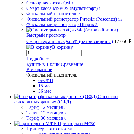
Сенсорная касса aQsi
3
Смарт-касса MSPOS (Мультисофт)
1
Фискальный накопитель
5
Фискальный регистратор Ритейл (Poscenter)
15
Фискальный регистратор Штрих
3
Быстрый просмотр
Смарт-терминал aQsi-5Ф (без эквайринга)
17 050 ₽
В корзину
Подробнее
Купить в 1 клик
Сравнение
В избранное
Фискальный накопитель
без ФН
15 мес.
36 мес.
Оператор
фискальных данных (ОФД)
Тариф 12 месяцев
5
Тариф 15 месяцев
7
Тариф 36 месяцев
8
Принтеры и МФУ
Принтеры этикеток
50