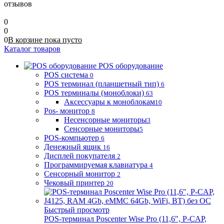
отзывов
0
0
0
В корзине
пока
пусто
Каталог товаров
POS оборудование
POS система
0
POS терминал (планшетный тип)
6
POS терминалы (моноблоки)
63
Аксессуары к моноблокам
10
Pos- монитор
8
Несенсорные мониторы
3
Сенсорные мониторы
5
POS-компьютер
6
Денежный ящик
16
Дисплей покупателя
2
Программируемая клавиатура
4
Сенсорный монитор
2
Чековый принтер
20
Быстрый просмотр
POS-терминал Poscenter Wise Pro (11,6", P-CAP,