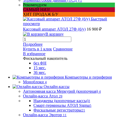
Терминал сбора данный (ТСД )
1
Рекомендуем
САМЫЙ НИЗ!
ХИТ ПРОДАЖ Б/У
Быстрый
просмотр
Кассовый аппарат АТОЛ 27Ф (б/у)
16 900 ₽
В корзину
Подробнее
Купить в 1 клик
Сравнение
В избранное
Фискальный накопитель
без ФН
15 мес.
36 мес.
Компьютеры и периферия
Моноблоки
4
Онлайн-кассы
Автономная касса Меркурий (кнопочная)
4
Онлайн-касса Атол
29
Ньюджеры (кнопочные кассы)
3
Смарт-терминалы АТОЛ Sigma
5
Фискальные регистраторы
21
Онлайн-касса Эвотор
11