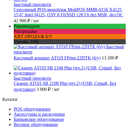
Быстрый просмотр
Сенсорный POS-моноблок МойPOS MMB-0156 X4125
15,6" Intel J4125, ОЗУ 8 Гб/SSD 128 Гб без MSR, без ОС
42 900 ₽
/ шт
Рекомендуем
Распродажа
ХИТ ПРОДАЖ Б/У
Уценка -10%
Быстрый
просмотр
Кассовый аппарат АТОЛ FPrint-22ПТК (б/у)
13 200 ₽
Быстрый просмотр
Сканер АТОЛ SB 2108 Plus (rev.2) (USB, Серый, Без
подставки)
3 900 ₽
/ шт
Каталог
POS оборудование
Аксессуары и расходники
Банковское оборудование
Весовое оборудование