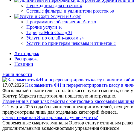
Удлинители и п
Переходники для розеток
4
Сетевые фильтры и удлинители розеток
58
Услуги и Софт
Программное обеспечение Атол
9
Прочие услуги
10
Тарифы Мой Склад
31
Услуги по онлайн-кассам
24
Услуги по принтерам чековым и этикеток
2
Хит продаж
Распродажа
Новинки
Наши новости
17.07.2026
Как заменить ФН и перерегистрировать кассу в ли
Фискальный накопитель в онлайн-кассе нужно сменить, если у
Контур.Маркета подготовили пошаговую инструкцию.
Изменения в правилах работы с контрольно-кассовыми машинам
С 1 марта 2025 года большинство предпринимателей, осущест
предусмотрены лишь для отдельных категорий бизнеса.
Смарт терминал Эвотор: какой лучше купить?
Современные смарт-терминалы Эвотор станут отличным решени
дополнительными возможностями управления бизнесом.