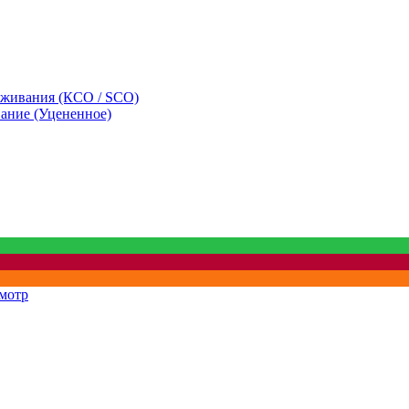
уживания (КСО / SCO)
вание (Уцененное)
мотр