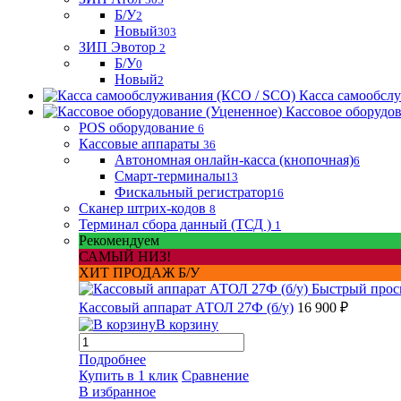
Б/У
2
Новый
303
ЗИП Эвотор
2
Б/У
0
Новый
2
Касса самообсл
Кассовое оборудо
POS оборудование
6
Кассовые аппараты
36
Автономная онлайн-касса (кнопочная)
6
Смарт-терминалы
13
Фискальный регистратор
16
Сканер штрих-кодов
8
Терминал сбора данный (ТСД )
1
Рекомендуем
САМЫЙ НИЗ!
ХИТ ПРОДАЖ Б/У
Быстрый прос
Кассовый аппарат АТОЛ 27Ф (б/у)
16 900 ₽
В корзину
Подробнее
Купить в 1 клик
Сравнение
В избранное