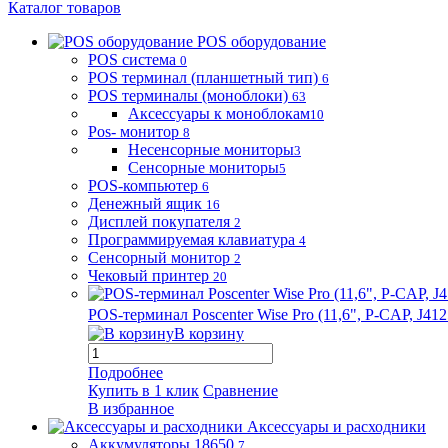
Каталог товаров
POS оборудование
POS система
0
POS терминал (планшетный тип)
6
POS терминалы (моноблоки)
63
Аксессуары к моноблокам
10
Pos- монитор
8
Несенсорные мониторы
3
Сенсорные мониторы
5
POS-компьютер
6
Денежный ящик
16
Дисплей покупателя
2
Программируемая клавиатура
4
Сенсорный монитор
2
Чековый принтер
20
POS-терминал Poscenter Wise Pro (11,6", P-CAP, J
В корзину
Подробнее
Купить в 1 клик
Сравнение
В избранное
Аксессуары и расходники
Аккумуляторы 18650
7