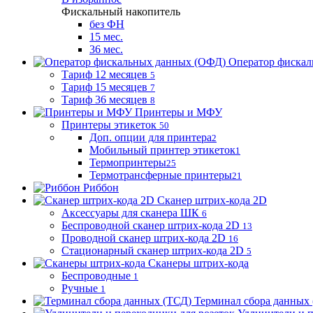
Фискальный накопитель
без ФН
15 мес.
36 мес.
Оператор фиска
Тариф 12 месяцев
5
Тариф 15 месяцев
7
Тариф 36 месяцев
8
Принтеры и МФУ
Принтеры этикеток
50
Доп. опции для принтера
2
Мобильный принтер этикеток
1
Термопринтеры
25
Термотрансферные принтеры
21
Риббон
Сканер штрих-кода 2D
Аксессуары для сканера ШК
6
Беспроводной сканер штрих-кода 2D
13
Проводной сканер штрих-кода 2D
16
Стационарный сканер штрих-кода 2D
5
Сканеры штрих-кода
Беспроводные
1
Ручные
1
Терминал сбора данных