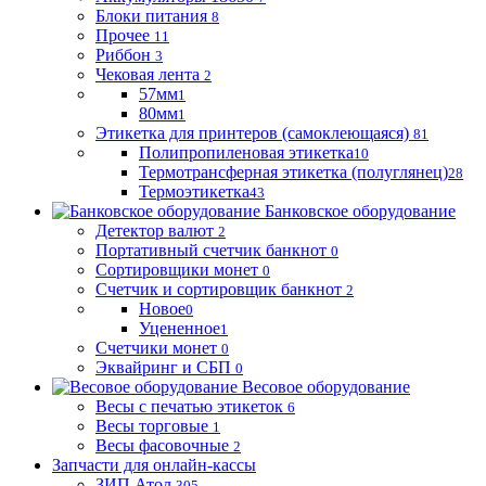
Блоки питания
8
Прочее
11
Риббон
3
Чековая лента
2
57мм
1
80мм
1
Этикетка для принтеров (самоклеющаяся)
81
Полипропиленовая этикетка
10
Термотрансферная этикетка (полуглянец)
28
Термоэтикетка
43
Банковское оборудование
Детектор валют
2
Портативный счетчик банкнот
0
Сортировщики монет
0
Счетчик и сортировщик банкнот
2
Новое
0
Уцененное
1
Счетчики монет
0
Эквайринг и СБП
0
Весовое оборудование
Весы с печатью этикеток
6
Весы торговые
1
Весы фасовочные
2
Запчасти для онлайн-кассы
ЗИП Атол
305