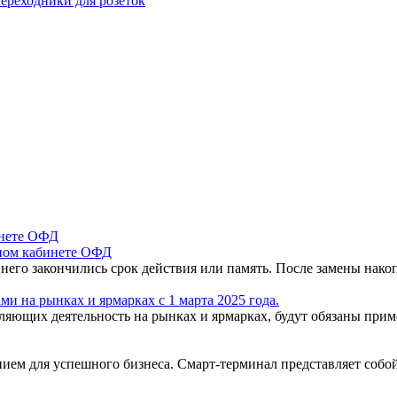
ереходники для розеток
чном кабинете ОФД
 него закончились срок действия или память. После замены нак
и на рынках и ярмарках с 1 марта 2025 года.
вляющих деятельность на рынках и ярмарках, будут обязаны пр
ем для успешного бизнеса. Смарт-терминал представляет собо