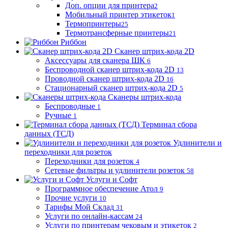
Доп. опции для принтера
2
Мобильный принтер этикеток
1
Термопринтеры
25
Термотрансферные принтеры
21
Риббон
Сканер штрих-кода 2D
Аксессуары для сканера ШК
6
Беспроводной сканер штрих-кода 2D
13
Проводной сканер штрих-кода 2D
16
Стационарный сканер штрих-кода 2D
5
Сканеры штрих-кода
Беспроводные
1
Ручные
1
Терминал сбора
данных (ТСД)
Удлинители и
переходники для розеток
Переходники для розеток
4
Сетевые фильтры и удлинители розеток
58
Услуги и Софт
Программное обеспечение Атол
9
Прочие услуги
10
Тарифы Мой Склад
31
Услуги по онлайн-кассам
24
Услуги по принтерам чековым и этикеток
2