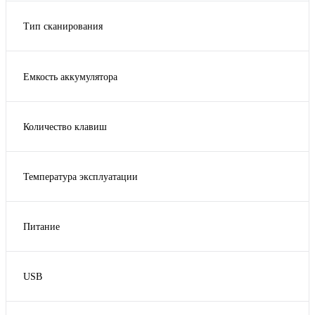
Регулируемый угол наклона
Тип сканирования
Встроенный
Емкость аккумулятора
10400
1850
Количество клавиш
2580
15 аппаратных кнопок
2600
Нет
5200
Температура эксплуатации
+5... +45
-10...+45
Питание
-10°C~50°C
100 - 240V AC, 50Hz / 60Hz I Output: 5.0V DC, 2.0A
-10°С - +45°С
220-240
0 ... +45
USB
24 В от блока питания
Показать ещё 2
Да
5V DC/2A,