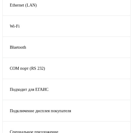
Ethernet (LAN)
2шт.
Да
Wi-Fi
Нет
Да
Опционально
Нет
Bluetooth
Опционально
Да
Нет
COM порт (RS 232)
Опционально
Да
Нет
Подходит для ЕГАИС
Да
Нет
Подключение дисплея покупателя
Да
Нет
Специальное предложение