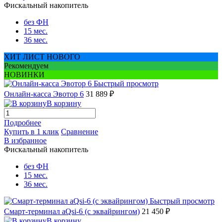
Фискальный накопитель
без ФН
15 мес.
36 мес.
ХИТ ЛИСТ НОВОГО
Рекомендуем
НОВИНКИ
Быстрый просмотр
Онлайн-касса Эвотор 6
31 889 ₽
В корзину
Подробнее
Купить в 1 клик
Сравнение
В избранное
Фискальный накопитель
без ФН
15 мес.
36 мес.
Быстрый просмотр
Смарт-терминал aQsi-6 (с эквайрингом)
21 450 ₽
В корзину