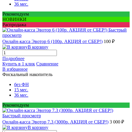
36 мес.
Рекомендуем
НОВИНКИ
Распродажа
Быстрый
просмотр
Онлайн-касса Эвотор 6 (100р. АКЦИЯ от СБЕР!)
100 ₽
В корзину
Подробнее
Купить в 1 клик
Сравнение
В избранное
Фискальный накопитель
без ФН
15 мес.
36 мес.
Рекомендуем
Быстрый просмотр
Онлайн-касса Эвотор 7.3 (3000р. АКЦИЯ от СБЕР!)
3 000 ₽
В корзину