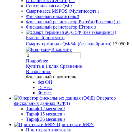
Онлайн-касса Эвотор
11
Сенсорная касса aQsi
3
Смарт-касса MSPOS (Мультисофт)
1
Фискальный накопитель
5
Фискальный регистратор Ритейл (Poscenter)
15
Фискальный регистратор Штрих
3
Быстрый просмотр
Смарт-терминал aQsi-5Ф (без эквайринга)
17 050 ₽
В корзину
Подробнее
Купить в 1 клик
Сравнение
В избранное
Фискальный накопитель
без ФН
15 мес.
36 мес.
Оператор
фискальных данных (ОФД)
Тариф 12 месяцев
5
Тариф 15 месяцев
7
Тариф 36 месяцев
8
Принтеры и МФУ
Принтеры этикеток
50