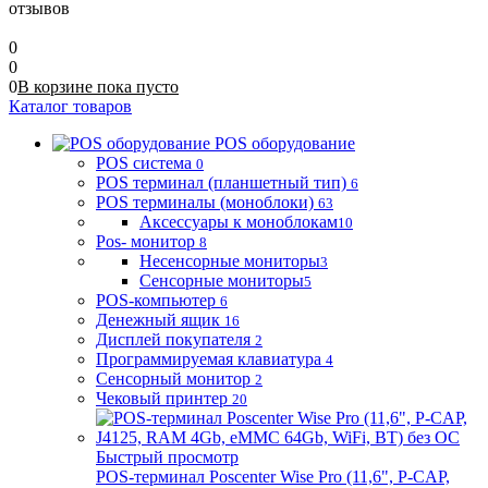
отзывов
0
0
0
В корзине
пока
пусто
Каталог товаров
POS оборудование
POS система
0
POS терминал (планшетный тип)
6
POS терминалы (моноблоки)
63
Аксессуары к моноблокам
10
Pos- монитор
8
Несенсорные мониторы
3
Сенсорные мониторы
5
POS-компьютер
6
Денежный ящик
16
Дисплей покупателя
2
Программируемая клавиатура
4
Сенсорный монитор
2
Чековый принтер
20
Быстрый просмотр
POS-терминал Poscenter Wise Pro (11,6", P-CAP,