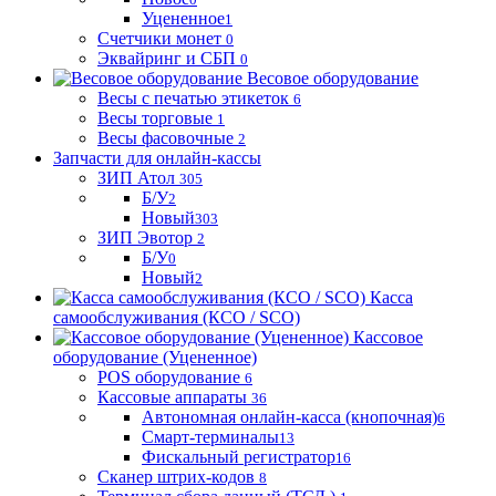
Уцененное
1
Счетчики монет
0
Эквайринг и СБП
0
Весовое оборудование
Весы с печатью этикеток
6
Весы торговые
1
Весы фасовочные
2
Запчасти для онлайн-кассы
ЗИП Атол
305
Б/У
2
Новый
303
ЗИП Эвотор
2
Б/У
0
Новый
2
Касса
самообслуживания (КСО / SCO)
Кассовое
оборудование (Уцененное)
POS оборудование
6
Кассовые аппараты
36
Автономная онлайн-касса (кнопочная)
6
Смарт-терминалы
13
Фискальный регистратор
16
Сканер штрих-кодов
8