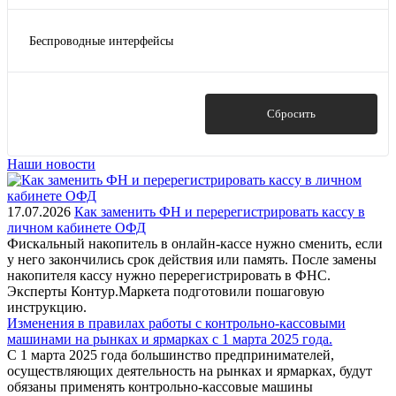
2000000
LAN/USB
3000000
Беспроводные интерфейсы
RS/USB
Показать ещё 1
Wi-Fi
RS/USB/LAN
WiFi / SIM / Bluetooth
USB / RJ-11 / Ethernet
WiFi опционально
Показать
Сбросить
Показать ещё 4
Опционально
Наши новости
17.07.2026
Как заменить ФН и перерегистрировать кассу в
личном кабинете ОФД
Фискальный накопитель в онлайн-кассе нужно сменить, если
у него закончились срок действия или память. После замены
накопителя кассу нужно перерегистрировать в ФНС.
Эксперты Контур.Маркета подготовили пошаговую
инструкцию.
Изменения в правилах работы с контрольно-кассовыми
машинами на рынках и ярмарках с 1 марта 2025 года.
С 1 марта 2025 года большинство предпринимателей,
осуществляющих деятельность на рынках и ярмарках, будут
обязаны применять контрольно-кассовые машины