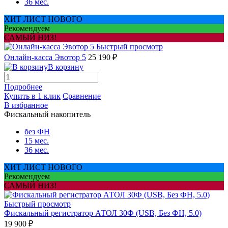
36 мес.
ХИТ ЛИСТ НОВОГО
Рекомендуем
САМЫЙ НИЗ!
Быстрый просмотр
Онлайн-касса Эвотор 5
25 190 ₽
В корзину
Подробнее
Купить в 1 клик
Сравнение
В избранное
Фискальный накопитель
без ФН
15 мес.
36 мес.
ХИТ ЛИСТ НОВОГО
Рекомендуем
САМЫЙ НИЗ!
Быстрый просмотр
Фискальный регистратор АТОЛ 30Ф (USB, Без ФН, 5.0)
19 900 ₽