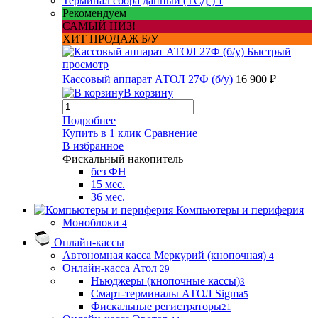
Терминал сбора данный (ТСД )
1
Рекомендуем
САМЫЙ НИЗ!
ХИТ ПРОДАЖ Б/У
Быстрый
просмотр
Кассовый аппарат АТОЛ 27Ф (б/у)
16 900 ₽
В корзину
Подробнее
Купить в 1 клик
Сравнение
В избранное
Фискальный накопитель
без ФН
15 мес.
36 мес.
Компьютеры и периферия
Моноблоки
4
Онлайн-кассы
Автономная касса Меркурий (кнопочная)
4
Онлайн-касса Атол
29
Ньюджеры (кнопочные кассы)
3
Смарт-терминалы АТОЛ Sigma
5
Фискальные регистраторы
21