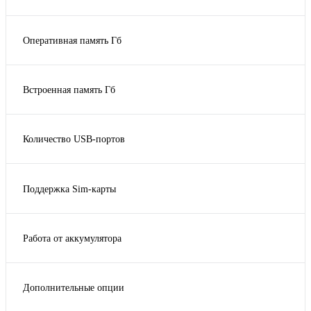
Показать ещё 3
1024х600
5,5
1280*720
5.5" (1280x720 px)
Оперативная память Гб
1280x720
Показать ещё 4
1
1280х720
1Gb
1280х800
Встроенная память Гб
2
Показать ещё 3
16
8
Количество USB-портов
8Gb
1
4
Поддержка Sim-карты
5
Да
6
8
Работа от аккумулятора
Да
Нет
Дополнительные опции
Датчик наличия бумаги, датчик окончания ленты