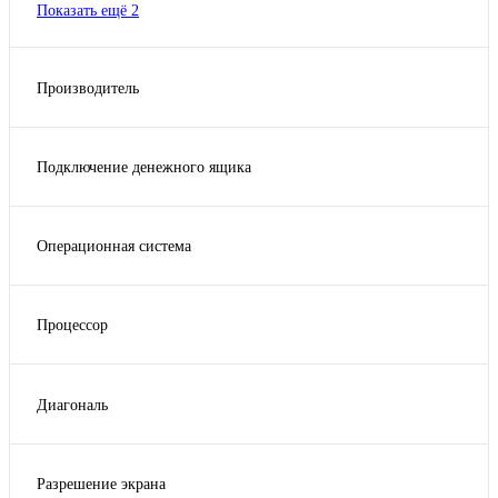
Показать ещё 2
Производитель
ПРОИЗВОДИТЕЛЬ "АТОЛ"
Подключение денежного ящика
Да
Да - 24V, ШТРИХ-М и EPSON
Операционная система
Нет
Android 11
aQsi OS (на базе Android 11.0)
Процессор
aQsi OS (на базе Android 7.0)
Cortex-A53 Quad-core 2.0GHz
Evotor OS
MediaTek MT8766, Cortex-A53, 4x2.0 GHz
Evotor OS, версия 4
Диагональ
MediaTek MTK8321
Показать ещё 2
10
MediaTek MTK8321A, 4 ядра по 1,3GHZ
10"
Mediatek, MT8766V/WBA, 4 ядра Cortex A53, 2.0GHz
Разрешение экрана
5