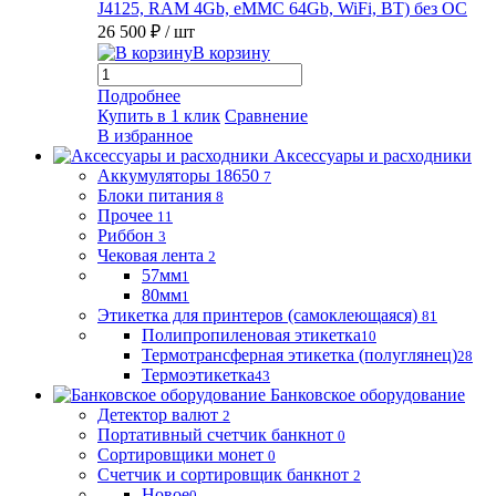
J4125, RAM 4Gb, eMMC 64Gb, WiFi, BT) без ОС
26 500 ₽
/ шт
В корзину
Подробнее
Купить в 1 клик
Сравнение
В избранное
Аксессуары и расходники
Аккумуляторы 18650
7
Блоки питания
8
Прочее
11
Риббон
3
Чековая лента
2
57мм
1
80мм
1
Этикетка для принтеров (самоклеющаяся)
81
Полипропиленовая этикетка
10
Термотрансферная этикетка (полуглянец)
28
Термоэтикетка
43
Банковское оборудование
Детектор валют
2
Портативный счетчик банкнот
0
Сортировщики монет
0
Счетчик и сортировщик банкнот
2
Новое
0