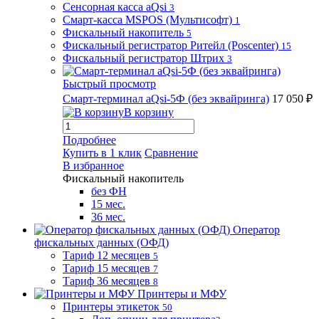
Сенсорная касса aQsi
3
Смарт-касса MSPOS (Мультисофт)
1
Фискальный накопитель
5
Фискальный регистратор Ритейл (Poscenter)
15
Фискальный регистратор Штрих
3
Быстрый просмотр
Смарт-терминал aQsi-5Ф (без эквайринга)
17 050 ₽
В корзину
Подробнее
Купить в 1 клик
Сравнение
В избранное
Фискальный накопитель
без ФН
15 мес.
36 мес.
Оператор
фискальных данных (ОФД)
Тариф 12 месяцев
5
Тариф 15 месяцев
7
Тариф 36 месяцев
8
Принтеры и МФУ
Принтеры этикеток
50