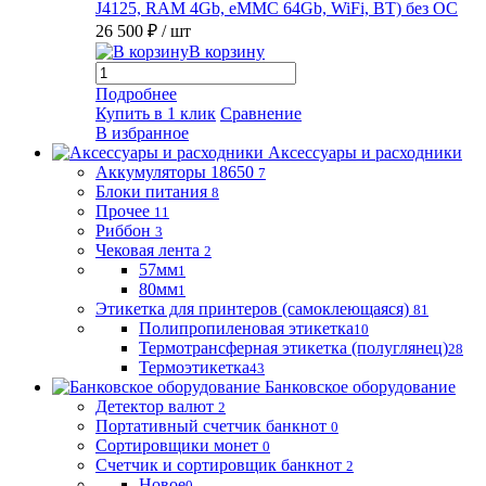
J4125, RAM 4Gb, eMMC 64Gb, WiFi, BT) без ОС
26 500 ₽
/ шт
В корзину
Подробнее
Купить в 1 клик
Сравнение
В избранное
Аксессуары и расходники
Аккумуляторы 18650
7
Блоки питания
8
Прочее
11
Риббон
3
Чековая лента
2
57мм
1
80мм
1
Этикетка для принтеров (самоклеющаяся)
81
Полипропиленовая этикетка
10
Термотрансферная этикетка (полуглянец)
28
Термоэтикетка
43
Банковское оборудование
Детектор валют
2
Портативный счетчик банкнот
0
Сортировщики монет
0
Счетчик и сортировщик банкнот
2
Новое
0