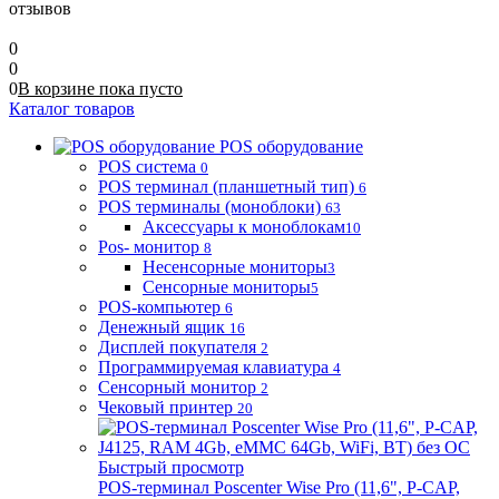
отзывов
0
0
0
В корзине
пока
пусто
Каталог товаров
POS оборудование
POS система
0
POS терминал (планшетный тип)
6
POS терминалы (моноблоки)
63
Аксессуары к моноблокам
10
Pos- монитор
8
Несенсорные мониторы
3
Сенсорные мониторы
5
POS-компьютер
6
Денежный ящик
16
Дисплей покупателя
2
Программируемая клавиатура
4
Сенсорный монитор
2
Чековый принтер
20
Быстрый просмотр
POS-терминал Poscenter Wise Pro (11,6", P-CAP,