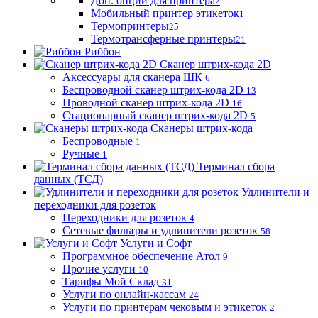
Доп. опции для принтера
2
Мобильный принтер этикеток
1
Термопринтеры
25
Термотрансферные принтеры
21
Риббон
Сканер штрих-кода 2D
Аксессуары для сканера ШК
6
Беспроводной сканер штрих-кода 2D
13
Проводной сканер штрих-кода 2D
16
Стационарный сканер штрих-кода 2D
5
Сканеры штрих-кода
Беспроводные
1
Ручные
1
Терминал сбора
данных (ТСД)
Удлинители и
переходники для розеток
Переходники для розеток
4
Сетевые фильтры и удлинители розеток
58
Услуги и Софт
Программное обеспечение Атол
9
Прочие услуги
10
Тарифы Мой Склад
31
Услуги по онлайн-кассам
24
Услуги по принтерам чековым и этикеток
2