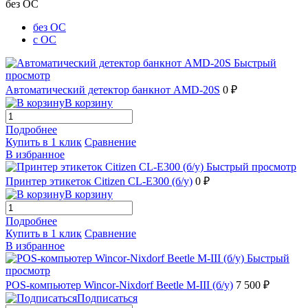
без ОС
без ОС
с ОС
Быстрый
просмотр
Автоматический детектор банкнот AMD-20S
0 ₽
В корзину
Подробнее
Купить в 1 клик
Сравнение
В избранное
Быстрый просмотр
Принтер этикеток Citizen CL-E300 (б/у)
0 ₽
В корзину
Подробнее
Купить в 1 клик
Сравнение
В избранное
Быстрый
просмотр
POS-компьютер Wincor-Nixdorf Beetle M-III (б/у)
7 500 ₽
Подписаться