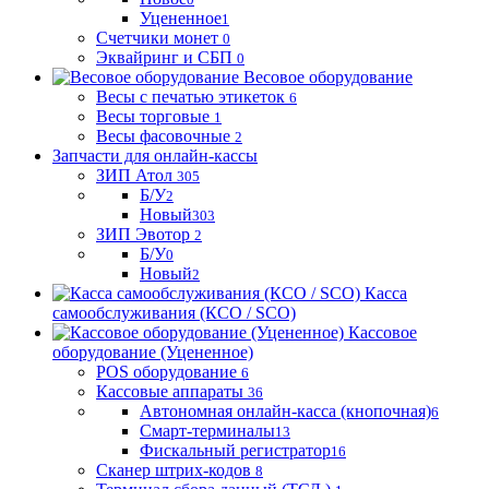
Уцененное
1
Счетчики монет
0
Эквайринг и СБП
0
Весовое оборудование
Весы с печатью этикеток
6
Весы торговые
1
Весы фасовочные
2
Запчасти для онлайн-кассы
ЗИП Атол
305
Б/У
2
Новый
303
ЗИП Эвотор
2
Б/У
0
Новый
2
Касса
самообслуживания (КСО / SCO)
Кассовое
оборудование (Уцененное)
POS оборудование
6
Кассовые аппараты
36
Автономная онлайн-касса (кнопочная)
6
Смарт-терминалы
13
Фискальный регистратор
16
Сканер штрих-кодов
8