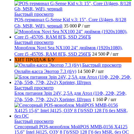
Быстрый просмотр
POS-терминал G-Sense Kid v.3: 15", Core i3/4gen, 8/128
Gb, MSR, WiFi, черный
35 000 ₽
/ шт
Быстрый просмотр
Моноблок Novi Sea NX100 24" дюймов (1920x1080),
Core i5 -4570S, RAM 8ГБ, SSD 256ГБ
24 500 ₽
/ шт
ХИТ ПРОДАЖ Б/У
Быстрый просмотр
Онлайн-касса Эвотор 7.3 (б/у)
14 500 ₽
/ шт
Быстрый просмотр
Блок питания 3pin 24V, 2,5A для Атол (11Ф, 22Ф, 25Ф,
27ф, 55Ф, 77Ф, 22v2) Xprinter, Штрих
1 160 ₽
/ шт
Быстрый просмотр
Сенсорный POS-моноблок МойPOS MMB-0156 X4125
15,6" Intel J4125, ОЗУ 8 Гб/SSD 128 Гб без MSR, без ОС