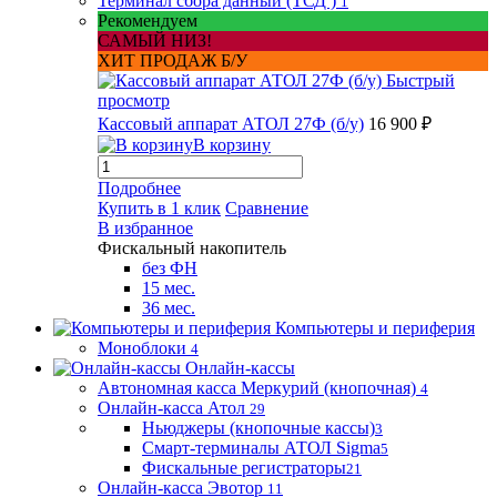
Терминал сбора данный (ТСД )
1
Рекомендуем
САМЫЙ НИЗ!
ХИТ ПРОДАЖ Б/У
Быстрый
просмотр
Кассовый аппарат АТОЛ 27Ф (б/у)
16 900 ₽
В корзину
Подробнее
Купить в 1 клик
Сравнение
В избранное
Фискальный накопитель
без ФН
15 мес.
36 мес.
Компьютеры и периферия
Моноблоки
4
Онлайн-кассы
Автономная касса Меркурий (кнопочная)
4
Онлайн-касса Атол
29
Ньюджеры (кнопочные кассы)
3
Смарт-терминалы АТОЛ Sigma
5
Фискальные регистраторы
21
Онлайн-касса Эвотор
11