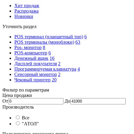
Хит продаж
Распродажа
Новинки
Уточнить раздел
POS терминал (планшетный тип)
6
POS терминалы (моноблоки)
63
Pos- монитор
8
POS-компьютер
6
Денежный ящик
16
Дисплей покупателя
2
Программируемая клавиатура
4
Сенсорный монитор
2
Чековый принтер
20
Фильтр по параметрам
Цена продажи
От
До
Производитель
Все
"АТОЛ"
Подключение денежного ящика