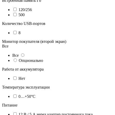
Встроенная память Гб
120/256
500
Количество USB-портов
8
Монитор покупателя (второй экран)
Все
Все
Опционально
Работа от аккумулятора
Нет
Температура эксплуатации
0…+50°C
Питание
12 В / 5 А через адаптер постоянного тока