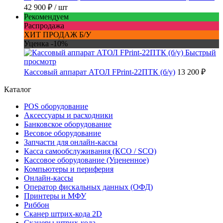
42 900 ₽
/ шт
Рекомендуем
Распродажа
ХИТ ПРОДАЖ Б/У
Уценка -10%
Быстрый
просмотр
Кассовый аппарат АТОЛ FPrint-22ПТК (б/у)
13 200 ₽
Каталог
POS оборудование
Аксессуары и расходники
Банковское оборудование
Весовое оборудование
Запчасти для онлайн-кассы
Касса самообслуживания (КСО / SCO)
Кассовое оборудование (Уцененное)
Компьютеры и периферия
Онлайн-кассы
Оператор фискальных данных (ОФД)
Принтеры и МФУ
Риббон
Сканер штрих-кода 2D
Сканеры штрих-кода