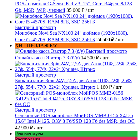
POS-терминал G-Sense Kid v.3: 15", Core i3/4gen, 8/128
Gb, MSR, WiFi, черный
35 000 ₽
/ шт
Быстрый просмотр
Моноблок Novi Sea NX100 24" дюймов (1920x1080),
Core i5 -4570S, RAM 8ГБ, SSD 256ГБ
24 500 ₽
/ шт
ХИТ ПРОДАЖ Б/У
Быстрый просмотр
Онлайн-касса Эвотор 7.3 (б/у)
14 500 ₽
/ шт
Быстрый просмотр
Блок питания 3pin 24V, 2,5A для Атол (11Ф, 22Ф, 25Ф,
27ф, 55Ф, 77Ф, 22v2) Xprinter, Штрих
1 160 ₽
/ шт
Быстрый просмотр
Сенсорный POS-моноблок МойPOS MMB-0156 X4125
15,6" Intel J4125, ОЗУ 8 Гб/SSD 128 Гб без MSR, без ОС
42 900 ₽
/ шт
Рекомендуем
Распродажа