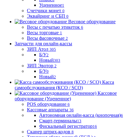
Уцененное
1
Счетчики монет
0
Эквайринг и СБП
0
Весовое оборудование
Весы с печатью этикеток
6
Весы торговые
1
Весы фасовочные
2
Запчасти для онлайн-кассы
ЗИП Атол
305
Б/У
2
Новый
303
ЗИП Эвотор
2
Б/У
0
Новый
2
Касса
самообслуживания (КСО / SCO)
Кассовое
оборудование (Уцененное)
POS оборудование
6
Кассовые аппараты
36
Автономная онлайн-касса (кнопочная)
6
Смарт-терминалы
13
Фискальный регистратор
16
Сканер штрих-кодов
8