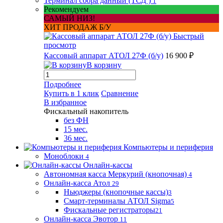
Терминал сбора данный (ТСД )
1
Рекомендуем
САМЫЙ НИЗ!
ХИТ ПРОДАЖ Б/У
Быстрый
просмотр
Кассовый аппарат АТОЛ 27Ф (б/у)
16 900 ₽
В корзину
Подробнее
Купить в 1 клик
Сравнение
В избранное
Фискальный накопитель
без ФН
15 мес.
36 мес.
Компьютеры и периферия
Моноблоки
4
Онлайн-кассы
Автономная касса Меркурий (кнопочная)
4
Онлайн-касса Атол
29
Ньюджеры (кнопочные кассы)
3
Смарт-терминалы АТОЛ Sigma
5
Фискальные регистраторы
21
Онлайн-касса Эвотор
11