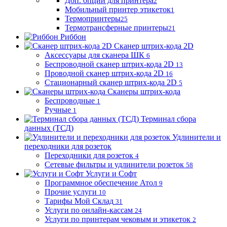
Доп. опции для принтера
2
Мобильный принтер этикеток
1
Термопринтеры
25
Термотрансферные принтеры
21
Риббон
Сканер штрих-кода 2D
Аксессуары для сканера ШК
6
Беспроводной сканер штрих-кода 2D
13
Проводной сканер штрих-кода 2D
16
Стационарный сканер штрих-кода 2D
5
Сканеры штрих-кода
Беспроводные
1
Ручные
1
Терминал сбора
данных (ТСД)
Удлинители и
переходники для розеток
Переходники для розеток
4
Сетевые фильтры и удлинители розеток
58
Услуги и Софт
Программное обеспечение Атол
9
Прочие услуги
10
Тарифы Мой Склад
31
Услуги по онлайн-кассам
24
Услуги по принтерам чековым и этикеток
2