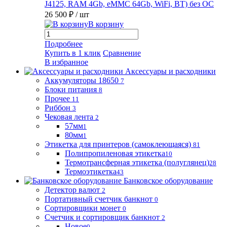
J4125, RAM 4Gb, eMMC 64Gb, WiFi, BT) без ОС
26 500 ₽
/ шт
В корзину
Подробнее
Купить в 1 клик
Сравнение
В избранное
Аксессуары и расходники
Аккумуляторы 18650
7
Блоки питания
8
Прочее
11
Риббон
3
Чековая лента
2
57мм
1
80мм
1
Этикетка для принтеров (самоклеющаяся)
81
Полипропиленовая этикетка
10
Термотрансферная этикетка (полуглянец)
28
Термоэтикетка
43
Банковское оборудование
Детектор валют
2
Портативный счетчик банкнот
0
Сортировщики монет
0
Счетчик и сортировщик банкнот
2
Новое
0