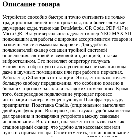
Описание товара
Устройство способно быстро и точно считывать не только
традиционные линейные штрихкоды, но и более сложные
двумерные коды, такие как DataMatrix, QR Code, PDF 417 и
Micro QR. Эта универсальность делает сканер NEO MAX SD
подходящим для работы с широким ассортиментом товаров и
различными системами маркировки. Для удобства
пользователей сканер оснащен тройной системой
оповещения: световой и звуковой индикацией, а также
виброоткликом. Это позволяет оператору получать
мгновенную обратную связь о успешном считывании кода
даже в шумных помещениях или при работе в перчатках.
Работает до 80 метров от станции. Это дает пользователям
большую свободу передвижения, что особенно полезно в
больших торговых залах или складских помещениях. Кроме
того, беспроводное подключение упрощает процесс
интеграции сканера в существующую IT-инфраструктуру
предприятия. Подставка Cradle, (опционально) выполняет
двойную функцию. Во-первых, она служит удобным местом
для хранения и подзарядки устройства между сеансами
использования. Во-вторых, она может использоваться как
стационарный сканер, что удобно для кассовых зон или
пунктов приема товара. Стоит отметить, что использование