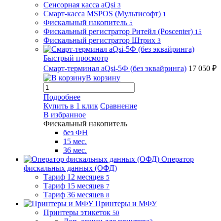
Сенсорная касса aQsi
3
Смарт-касса MSPOS (Мультисофт)
1
Фискальный накопитель
5
Фискальный регистратор Ритейл (Poscenter)
15
Фискальный регистратор Штрих
3
Быстрый просмотр
Смарт-терминал aQsi-5Ф (без эквайринга)
17 050 ₽
В корзину
Подробнее
Купить в 1 клик
Сравнение
В избранное
Фискальный накопитель
без ФН
15 мес.
36 мес.
Оператор
фискальных данных (ОФД)
Тариф 12 месяцев
5
Тариф 15 месяцев
7
Тариф 36 месяцев
8
Принтеры и МФУ
Принтеры этикеток
50