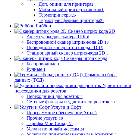
Доп. опции для принтера
2
Мобильный принтер этикеток
1
Термопринтеры
25
Термотрансферные принтеры
21
Риббон
Сканер штрих-кода 2D
Аксессуары для сканера ШК
6
Беспроводной сканер штрих-кода 2D
13
Проводной сканер штрих-кода 2D
16
Стационарный сканер штрих-кода 2D
5
Сканеры штрих-кода
Беспроводные
1
Ручные
1
Терминал сбора
данных (ТСД)
Удлинители и
переходники для розеток
Переходники для розеток
4
Сетевые фильтры и удлинители розеток
58
Услуги и Софт
Программное обеспечение Атол
9
Прочие услуги
10
Тарифы Мой Склад
31
Услуги по онлайн-кассам
24
Услуги по принтерам чековым и этикеток
2