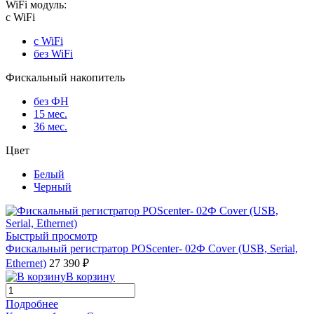
WiFi модуль:
с WiFi
с WiFi
без WiFi
Фискальный накопитель
без ФН
15 мес.
36 мес.
Цвет
Белый
Черный
Быстрый просмотр
Фискальный регистратор POScenter- 02Ф Cover (USB, Serial,
Ethernet)
27 390 ₽
В корзину
Подробнее