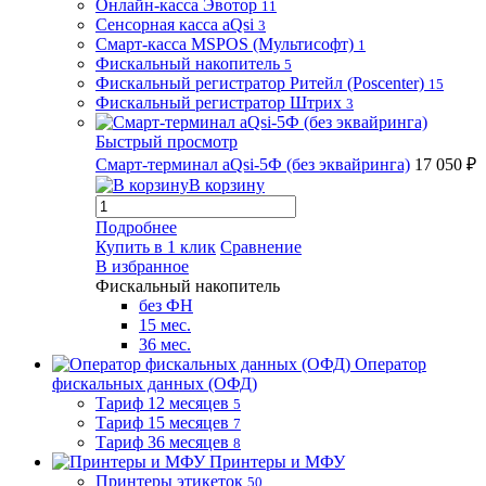
Онлайн-касса Эвотор
11
Сенсорная касса aQsi
3
Смарт-касса MSPOS (Мультисофт)
1
Фискальный накопитель
5
Фискальный регистратор Ритейл (Poscenter)
15
Фискальный регистратор Штрих
3
Быстрый просмотр
Смарт-терминал aQsi-5Ф (без эквайринга)
17 050 ₽
В корзину
Подробнее
Купить в 1 клик
Сравнение
В избранное
Фискальный накопитель
без ФН
15 мес.
36 мес.
Оператор
фискальных данных (ОФД)
Тариф 12 месяцев
5
Тариф 15 месяцев
7
Тариф 36 месяцев
8
Принтеры и МФУ
Принтеры этикеток
50