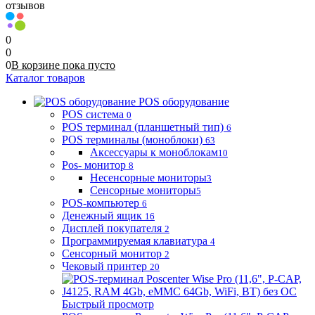
отзывов
0
0
0
В корзине
пока
пусто
Каталог товаров
POS оборудование
POS система
0
POS терминал (планшетный тип)
6
POS терминалы (моноблоки)
63
Аксессуары к моноблокам
10
Pos- монитор
8
Несенсорные мониторы
3
Сенсорные мониторы
5
POS-компьютер
6
Денежный ящик
16
Дисплей покупателя
2
Программируемая клавиатура
4
Сенсорный монитор
2
Чековый принтер
20
Быстрый просмотр