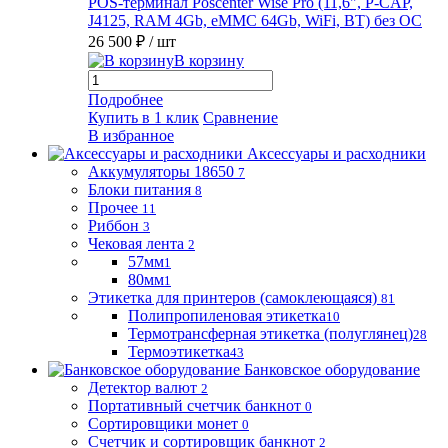
POS-терминал Poscenter Wise Pro (11,6", P-CAP,
J4125, RAM 4Gb, eMMC 64Gb, WiFi, BT) без ОС
26 500 ₽
/ шт
В корзину
Подробнее
Купить в 1 клик
Сравнение
В избранное
Аксессуары и расходники
Аккумуляторы 18650
7
Блоки питания
8
Прочее
11
Риббон
3
Чековая лента
2
57мм
1
80мм
1
Этикетка для принтеров (самоклеющаяся)
81
Полипропиленовая этикетка
10
Термотрансферная этикетка (полуглянец)
28
Термоэтикетка
43
Банковское оборудование
Детектор валют
2
Портативный счетчик банкнот
0
Сортировщики монет
0
Счетчик и сортировщик банкнот
2