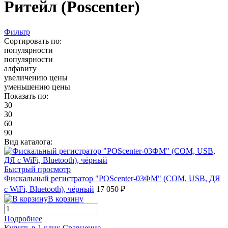
Ритейл (Poscenter)
Фильтр
Сортировать по:
популярности
популярности
алфавиту
увеличению цены
уменьшению цены
Показать по:
30
30
60
90
Вид каталога:
Быстрый просмотр
Фискальный регистратор "POScenter-03ФМ" (COM, USB, ДЯ
с WiFi, Bluetooth), чёрный
17 050 ₽
В корзину
Подробнее
Купить в 1 клик
Сравнение