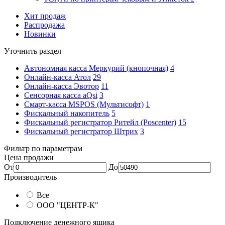
Хит продаж
Распродажа
Новинки
Уточнить раздел
Автономная касса Меркурий (кнопочная)
4
Онлайн-касса Атол
29
Онлайн-касса Эвотор
11
Сенсорная касса aQsi
3
Смарт-касса MSPOS (Мультисофт)
1
Фискальный накопитель
5
Фискальный регистратор Ритейл (Poscenter)
15
Фискальный регистратор Штрих
3
Фильтр по параметрам
Цена продажи
От
До
Производитель
Все
ООО "ЦЕНТР-К"
Подключение денежного ящика