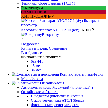
Терминал сбора данный (ТСД )
1
Рекомендуем
САМЫЙ НИЗ!
ХИТ ПРОДАЖ Б/У
Быстрый
просмотр
Кассовый аппарат АТОЛ 27Ф (б/у)
16 900 ₽
В корзину
Подробнее
Купить в 1 клик
Сравнение
В избранное
Фискальный накопитель
без ФН
15 мес.
36 мес.
Компьютеры и периферия
Моноблоки
4
Онлайн-кассы
Автономная касса Меркурий (кнопочная)
4
Онлайн-касса Атол
29
Ньюджеры (кнопочные кассы)
3
Смарт-терминалы АТОЛ Sigma
5
Фискальные регистраторы
21