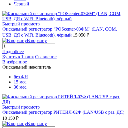
Черный
Быстрый просмотр
Фискальный регистратор "POScenter-03ФМ" (LAN, COM,
USB, ДЯ с WiFi, Bluetooth), чёрный
15 050 ₽
В корзину
Подробнее
Купить в 1 клик
Сравнение
В избранное
Фискальный накопитель
без ФН
15 мес.
36 мес.
Быстрый просмотр
Фискальный регистратор РИТЕЙЛ-02Ф (LAN/USB с раз. ДЯ)
18 150 ₽
В корзину