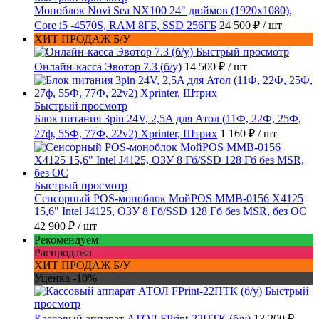
Моноблок Novi Sea NX100 24" дюймов (1920x1080),
Core i5 -4570S, RAM 8ГБ, SSD 256ГБ
24 500 ₽
/ шт
ХИТ ПРОДАЖ Б/У
Быстрый просмотр
Онлайн-касса Эвотор 7.3 (б/у)
14 500 ₽
/ шт
Быстрый просмотр
Блок питания 3pin 24V, 2,5A для Атол (11Ф, 22Ф, 25Ф,
27ф, 55Ф, 77Ф, 22v2) Xprinter, Штрих
1 160 ₽
/ шт
Быстрый просмотр
Сенсорный POS-моноблок МойPOS MMB-0156 X4125
15,6" Intel J4125, ОЗУ 8 Гб/SSD 128 Гб без MSR, без ОС
42 900 ₽
/ шт
Рекомендуем
Распродажа
ХИТ ПРОДАЖ Б/У
Уценка -10%
Быстрый
просмотр
Кассовый аппарат АТОЛ FPrint-22ПТК (б/у)
13 200 ₽