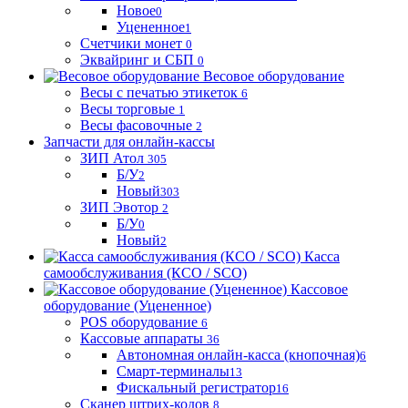
Новое
0
Уцененное
1
Счетчики монет
0
Эквайринг и СБП
0
Весовое оборудование
Весы с печатью этикеток
6
Весы торговые
1
Весы фасовочные
2
Запчасти для онлайн-кассы
ЗИП Атол
305
Б/У
2
Новый
303
ЗИП Эвотор
2
Б/У
0
Новый
2
Касса
самообслуживания (КСО / SCO)
Кассовое
оборудование (Уцененное)
POS оборудование
6
Кассовые аппараты
36
Автономная онлайн-касса (кнопочная)
6
Смарт-терминалы
13
Фискальный регистратор
16
Сканер штрих-кодов
8