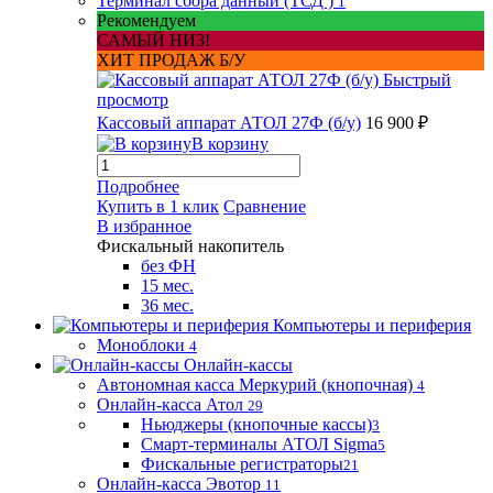
Терминал сбора данный (ТСД )
1
Рекомендуем
САМЫЙ НИЗ!
ХИТ ПРОДАЖ Б/У
Быстрый
просмотр
Кассовый аппарат АТОЛ 27Ф (б/у)
16 900 ₽
В корзину
Подробнее
Купить в 1 клик
Сравнение
В избранное
Фискальный накопитель
без ФН
15 мес.
36 мес.
Компьютеры и периферия
Моноблоки
4
Онлайн-кассы
Автономная касса Меркурий (кнопочная)
4
Онлайн-касса Атол
29
Ньюджеры (кнопочные кассы)
3
Смарт-терминалы АТОЛ Sigma
5
Фискальные регистраторы
21
Онлайн-касса Эвотор
11