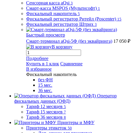
Сенсорная касса aQsi
3
Смарт-касса MSPOS (Мультисофт)
1
Фискальный накопитель
5
Фискальный регистратор Ритейл (Poscenter)
15
Фискальный регистратор Штрих
3
Быстрый просмотр
Смарт-терминал aQsi-5Ф (без эквайринга)
17 050 ₽
В корзину
Подробнее
Купить в 1 клик
Сравнение
В избранное
Фискальный накопитель
без ФН
15 мес.
36 мес.
Оператор
фискальных данных (ОФД)
Тариф 12 месяцев
5
Тариф 15 месяцев
7
Тариф 36 месяцев
8
Принтеры и МФУ
Принтеры этикеток
50