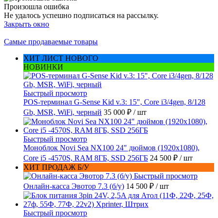
Произошла ошибка
Не удалось успешно подписаться на рассылку.
Закрыть окно
Самые продаваемые товары
ХИТ ЛИСТ НОВОГО
НОВИНКИ
Быстрый просмотр
POS-терминал G-Sense Kid v.3: 15", Core i3/4gen, 8/128
Gb, MSR, WiFi, черный
35 000 ₽
/ шт
Быстрый просмотр
Моноблок Novi Sea NX100 24" дюймов (1920x1080),
Core i5 -4570S, RAM 8ГБ, SSD 256ГБ
24 500 ₽
/ шт
ХИТ ПРОДАЖ Б/У
Быстрый просмотр
Онлайн-касса Эвотор 7.3 (б/у)
14 500 ₽
/ шт
Быстрый просмотр