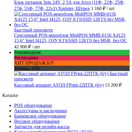
Блок питания 3pin 24V, 2,5A для Атол (11Ф, 22Ф, 25Ф,
27ф, 55Ф, 77Ф, 22v2) Xprinter, Штрих
1 160 ₽
/ шт
Быстрый просмотр
Сенсорный POS-моноблок МойPOS MMB-0156 X4125
15,6" Intel J4125, ОЗУ 8 Гб/SSD 128 Гб без MSR, без ОС
42 900 ₽
/ шт
Рекомендуем
Распродажа
ХИТ ПРОДАЖ Б/У
Уценка -10%
Быстрый
просмотр
Кассовый аппарат АТОЛ FPrint-22ПТК (б/у)
13 200 ₽
Каталог
POS оборудование
Аксессуары и расходники
Банковское оборудование
Весовое оборудование
Запчасти для онлайн-кассы
Касса самообслуживания (КСО / SCO)