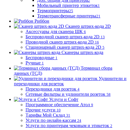
Доп. опции для принтера
2
Мобильный принтер этикеток
1
Термопринтеры
25
Термотрансферные принтеры
21
Риббон
Сканер штрих-кода 2D
Аксессуары для сканера ШК
6
Беспроводной сканер штрих-кода 2D
13
Проводной сканер штрих-кода 2D
16
Стационарный сканер штрих-кода 2D
5
Сканеры штрих-кода
Беспроводные
1
Ручные
1
Терминал сбора
данных (ТСД)
Удлинители и
переходники для розеток
Переходники для розеток
4
Сетевые фильтры и удлинители розеток
58
Услуги и Софт
Программное обеспечение Атол
9
Прочие услуги
10
Тарифы Мой Склад
31
Услуги по онлайн-кассам
24
Услуги по принтерам чековым и этикеток
2