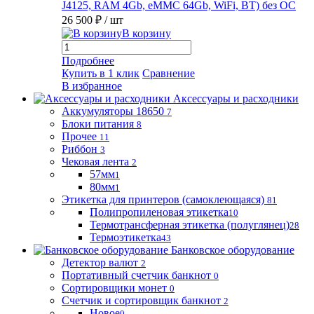
J4125, RAM 4Gb, eMMC 64Gb, WiFi, BT) без ОС
26 500 ₽
/ шт
В корзину
Подробнее
Купить в 1 клик
Сравнение
В избранное
Аксессуары и расходники
Аккумуляторы 18650
7
Блоки питания
8
Прочее
11
Риббон
3
Чековая лента
2
57мм
1
80мм
1
Этикетка для принтеров (самоклеющаяся)
81
Полипропиленовая этикетка
10
Термотрансферная этикетка (полуглянец)
28
Термоэтикетка
43
Банковское оборудование
Детектор валют
2
Портативный счетчик банкнот
0
Сортировщики монет
0
Счетчик и сортировщик банкнот
2
Новое
0