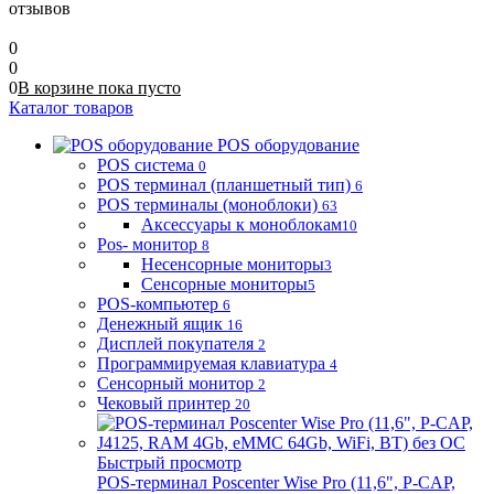
отзывов
0
0
0
В корзине
пока
пусто
Каталог товаров
POS оборудование
POS система
0
POS терминал (планшетный тип)
6
POS терминалы (моноблоки)
63
Аксессуары к моноблокам
10
Pos- монитор
8
Несенсорные мониторы
3
Сенсорные мониторы
5
POS-компьютер
6
Денежный ящик
16
Дисплей покупателя
2
Программируемая клавиатура
4
Сенсорный монитор
2
Чековый принтер
20
Быстрый просмотр
POS-терминал Poscenter Wise Pro (11,6", P-CAP,