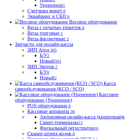
Уцененное
1
Счетчики монет
0
Эквайринг и СБП
0
Весовое оборудование
Весы с печатью этикеток
6
Весы торговые
1
Весы фасовочные
2
Запчасти для онлайн-кассы
ЗИП Атол
305
Б/У
2
Новый
303
ЗИП Эвотор
2
Б/У
0
Новый
2
Касса
самообслуживания (КСО / SCO)
Кассовое
оборудование (Уцененное)
POS оборудование
6
Кассовые аппараты
36
Автономная онлайн-касса (кнопочная)
6
Смарт-терминалы
13
Фискальный регистратор
16
Сканер штрих-кодов
8