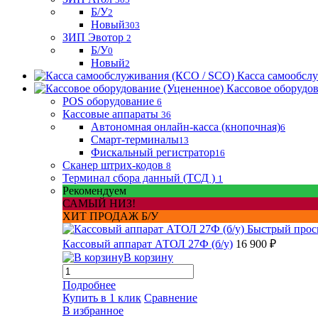
Б/У
2
Новый
303
ЗИП Эвотор
2
Б/У
0
Новый
2
Касса самообсл
Кассовое оборудо
POS оборудование
6
Кассовые аппараты
36
Автономная онлайн-касса (кнопочная)
6
Смарт-терминалы
13
Фискальный регистратор
16
Сканер штрих-кодов
8
Терминал сбора данный (ТСД )
1
Рекомендуем
САМЫЙ НИЗ!
ХИТ ПРОДАЖ Б/У
Быстрый прос
Кассовый аппарат АТОЛ 27Ф (б/у)
16 900 ₽
В корзину
Подробнее
Купить в 1 клик
Сравнение
В избранное