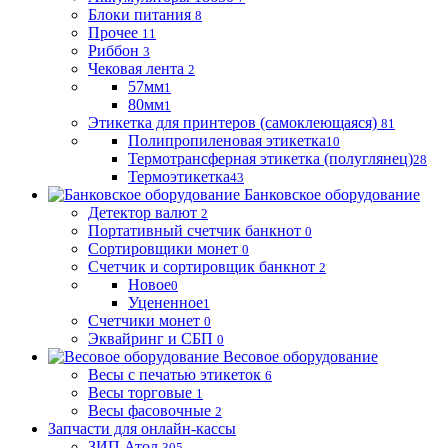
Блоки питания
8
Прочее
11
Риббон
3
Чековая лента
2
57мм
1
80мм
1
Этикетка для принтеров (самоклеющаяся)
81
Полипропиленовая этикетка
10
Термотрансферная этикетка (полуглянец)
28
Термоэтикетка
43
Банковское оборудование
Детектор валют
2
Портативный счетчик банкнот
0
Сортировщики монет
0
Счетчик и сортировщик банкнот
2
Новое
0
Уцененное
1
Счетчики монет
0
Эквайринг и СБП
0
Весовое оборудование
Весы с печатью этикеток
6
Весы торговые
1
Весы фасовочные
2
Запчасти для онлайн-кассы
ЗИП Атол
305