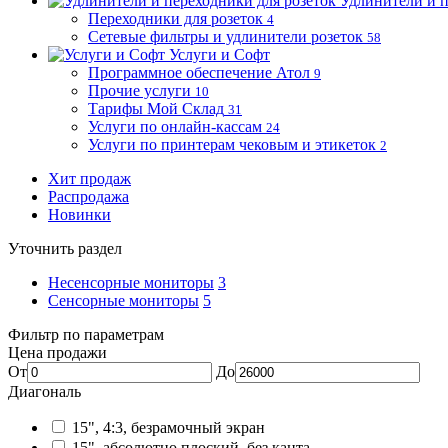
Удлинители и п
Переходники для розеток
4
Сетевые фильтры и удлинители розеток
58
Услуги и Софт
Программное обеспечение Атол
9
Прочие услуги
10
Тарифы Мой Склад
31
Услуги по онлайн-кассам
24
Услуги по принтерам чековым и этикеток
2
Хит продаж
Распродажа
Новинки
Уточнить раздел
Несенсорные мониторы
3
Сенсорные мониторы
5
Фильтр по параметрам
Цена продажи
От
До
Диагональ
15", 4:3, безрамочный экран
15", абсолютно плоский, без канта