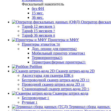
Фискальный накопитель
без ФН
15 мес.
36 мес.
Оператор фиска
Тариф 12 месяцев
5
Тариф 15 месяцев
7
Тариф 36 месяцев
8
Принтеры и МФУ
Принтеры этикеток
50
Доп. опции для принтера
2
Мобильный принтер этикеток
1
Термопринтеры
25
Термотрансферные принтеры
21
Риббон
Сканер штрих-кода 2D
Аксессуары для сканера ШК
6
Беспроводной сканер штрих-кода 2D
13
Проводной сканер штрих-кода 2D
16
Стационарный сканер штрих-кода 2D
5
Сканеры штрих-кода
Беспроводные
1
Ручные
1
Терминал сбора данных