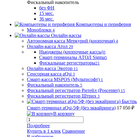
Фискальный накопитель
без ФН
15 мес.
36 мес.
Компьютеры и периферия
Моноблоки
4
Онлайн-кассы
Автономная касса Меркурий (кнопочная)
4
Онлайн-касса Атол
29
Ньюджеры (кнопочные кассы)
3
Смарт-терминалы АТОЛ Sigma
5
Фискальные регистраторы
21
Онлайн-касса Эвотор
11
Сенсорная касса aQsi
3
Смарт-касса MSPOS (Мультисофт)
1
Фискальный накопитель
5
Фискальный регистратор Ритейл (Poscenter)
15
Фискальный регистратор Штрих
3
Быстры
Смарт-терминал aQsi-5Ф (без эквайринга)
17 050 ₽
В корзину
Подробнее
Купить в 1 клик
Сравнение
В избранное