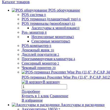
Каталог товаров
POS оборудование
POS система
0
POS терминал (планшетный тип)
6
POS терминалы (моноблоки)
63
Аксессуары к моноблокам
10
Pos- монитор
8
Несенсорные мониторы
3
Сенсорные мониторы
5
POS-компьютер
6
Денежный ящик
16
Дисплей покупателя
2
Программируемая клавиатура
4
Сенсорный монитор
2
Чековый принтер
20
POS-терминал Poscenter Wise Pro (11,6", P-CAP, J
В корзину
Подробнее
Купить в 1 клик
Сравнение
В избранное
Аксессуары и расходники
Аккумуляторы 18650
7