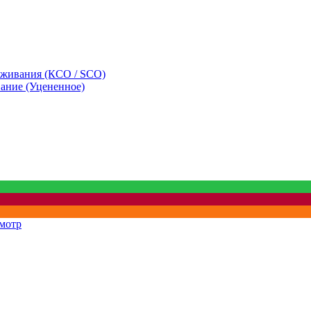
уживания (КСО / SCO)
вание (Уцененное)
мотр