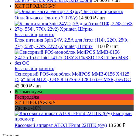
Core i5 -4570S, RAM 8ГБ, SSD 256ГБ
24 500 ₽
/ шт
ХИТ ПРОДАЖ Б/У
Быстрый просмотр
Онлайн-касса Эвотор 7.3 (б/у)
14 500 ₽
/ шт
Быстрый просмотр
Блок питания 3pin 24V, 2,5A для Атол (11Ф, 22Ф, 25Ф,
27ф, 55Ф, 77Ф, 22v2) Xprinter, Штрих
1 160 ₽
/ шт
Быстрый просмотр
Сенсорный POS-моноблок МойPOS MMB-0156 X4125
15,6" Intel J4125, ОЗУ 8 Гб/SSD 128 Гб без MSR, без ОС
42 900 ₽
/ шт
Рекомендуем
Распродажа
ХИТ ПРОДАЖ Б/У
Уценка -10%
Быстрый
просмотр
Кассовый аппарат АТОЛ FPrint-22ПТК (б/у)
13 200 ₽
Каталог