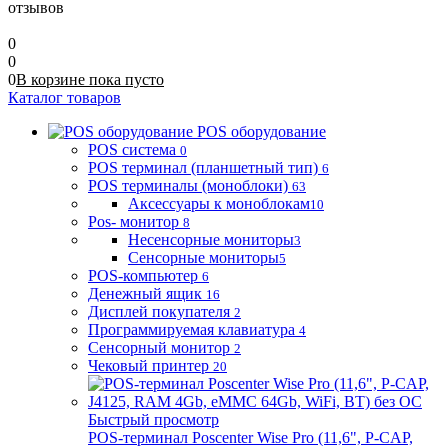
отзывов
0
0
0
В корзине
пока
пусто
Каталог товаров
POS оборудование
POS система
0
POS терминал (планшетный тип)
6
POS терминалы (моноблоки)
63
Аксессуары к моноблокам
10
Pos- монитор
8
Несенсорные мониторы
3
Сенсорные мониторы
5
POS-компьютер
6
Денежный ящик
16
Дисплей покупателя
2
Программируемая клавиатура
4
Сенсорный монитор
2
Чековый принтер
20
Быстрый просмотр
POS-терминал Poscenter Wise Pro (11,6", P-CAP,