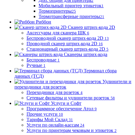
Доп. опции для принтера
2
Мобильный принтер этикеток
1
Термопринтеры
25
Термотрансферные принтеры
21
Риббон
Сканер штрих-кода 2D
Аксессуары для сканера ШК
6
Беспроводной сканер штрих-кода 2D
13
Проводной сканер штрих-кода 2D
16
Стационарный сканер штрих-кода 2D
5
Сканеры штрих-кода
Беспроводные
1
Ручные
1
Терминал сбора
данных (ТСД)
Удлинители и
переходники для розеток
Переходники для розеток
4
Сетевые фильтры и удлинители розеток
58
Услуги и Софт
Программное обеспечение Атол
9
Прочие услуги
10
Тарифы Мой Склад
31
Услуги по онлайн-кассам
24
Услуги по принтерам чековым и этикеток
2