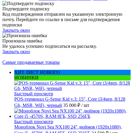
Подтвердите подписку
Код подтверждения отправлен на указанную электронную
почту. Перейдите по ссылке в письме для подтверждения
подписки
Закрыть окно
Произошла ошибка
Не удалось успешно подписаться на рассылку.
Закрыть окно
Самые продаваемые товары
ХИТ ЛИСТ НОВОГО
НОВИНКИ
Быстрый просмотр
POS-терминал G-Sense Kid v.3: 15", Core i3/4gen, 8/128
Gb, MSR, WiFi, черный
35 000 ₽
/ шт
Быстрый просмотр
Моноблок Novi Sea NX100 24" дюймов (1920x1080),