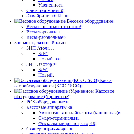
Уцененное
1
Счетчики монет
0
Эквайринг и СБП
0
Весовое оборудование
Весы с печатью этикеток
6
Весы торговые
1
Весы фасовочные
2
Запчасти для онлайн-кассы
ЗИП Атол
305
Б/У
2
Новый
303
ЗИП Эвотор
2
Б/У
0
Новый
2
Касса
самообслуживания (КСО / SCO)
Кассовое
оборудование (Уцененное)
POS оборудование
6
Кассовые аппараты
36
Автономная онлайн-касса (кнопочная)
6
Смарт-терминалы
13
Фискальный регистратор
16
Сканер штрих-кодов
8