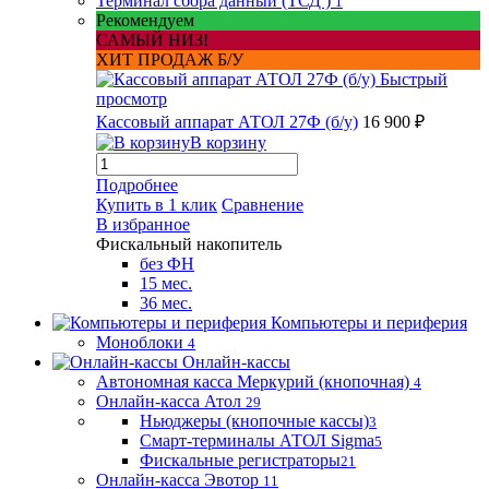
Терминал сбора данный (ТСД )
1
Рекомендуем
САМЫЙ НИЗ!
ХИТ ПРОДАЖ Б/У
Быстрый
просмотр
Кассовый аппарат АТОЛ 27Ф (б/у)
16 900 ₽
В корзину
Подробнее
Купить в 1 клик
Сравнение
В избранное
Фискальный накопитель
без ФН
15 мес.
36 мес.
Компьютеры и периферия
Моноблоки
4
Онлайн-кассы
Автономная касса Меркурий (кнопочная)
4
Онлайн-касса Атол
29
Ньюджеры (кнопочные кассы)
3
Смарт-терминалы АТОЛ Sigma
5
Фискальные регистраторы
21
Онлайн-касса Эвотор
11