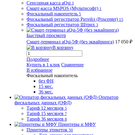
Сенсорная касса aQsi
3
Смарт-касса MSPOS (Мультисофт)
1
Фискальный накопитель
5
Фискальный регистратор Ритейл (Poscenter)
15
Фискальный регистратор Штрих
3
Быстрый просмотр
Смарт-терминал aQsi-5Ф (без эквайринга)
17 050 ₽
В корзину
Подробнее
Купить в 1 клик
Сравнение
В избранное
Фискальный накопитель
без ФН
15 мес.
36 мес.
Оператор
фискальных данных (ОФД)
Тариф 12 месяцев
5
Тариф 15 месяцев
7
Тариф 36 месяцев
8
Принтеры и МФУ
Принтеры этикеток
50