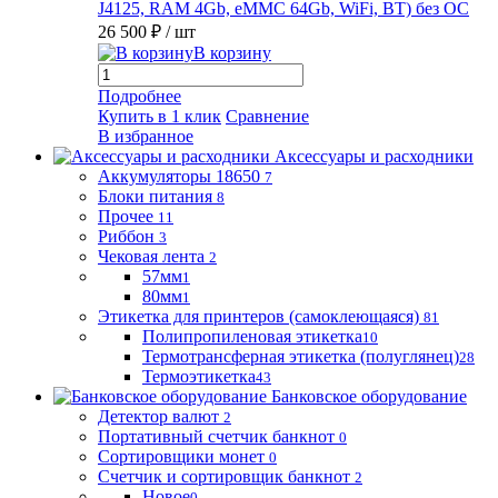
J4125, RAM 4Gb, eMMC 64Gb, WiFi, BT) без ОС
26 500 ₽
/ шт
В корзину
Подробнее
Купить в 1 клик
Сравнение
В избранное
Аксессуары и расходники
Аккумуляторы 18650
7
Блоки питания
8
Прочее
11
Риббон
3
Чековая лента
2
57мм
1
80мм
1
Этикетка для принтеров (самоклеющаяся)
81
Полипропиленовая этикетка
10
Термотрансферная этикетка (полуглянец)
28
Термоэтикетка
43
Банковское оборудование
Детектор валют
2
Портативный счетчик банкнот
0
Сортировщики монет
0
Счетчик и сортировщик банкнот
2
Новое
0