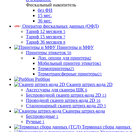
Фискальный накопитель
без ФН
15 мес.
36 мес.
Оператор фискальных данных (ОФД)
Тариф 12 месяцев
5
Тариф 15 месяцев
7
Тариф 36 месяцев
8
Принтеры и МФУ
Принтеры этикеток
50
Доп. опции для принтера
2
Мобильный принтер этикеток
1
Термопринтеры
25
Термотрансферные принтеры
21
Риббон
Сканер штрих-кода 2D
Аксессуары для сканера ШК
6
Беспроводной сканер штрих-кода 2D
13
Проводной сканер штрих-кода 2D
16
Стационарный сканер штрих-кода 2D
5
Сканеры штрих-кода
Беспроводные
1
Ручные
1
Терминал сбора данных