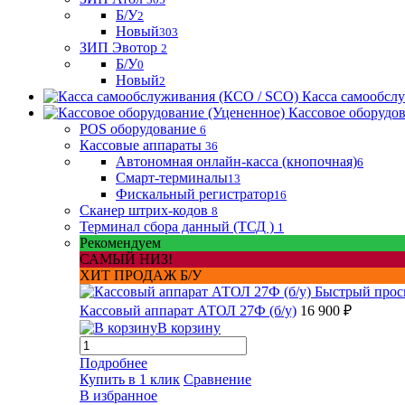
Б/У
2
Новый
303
ЗИП Эвотор
2
Б/У
0
Новый
2
Касса самообсл
Кассовое оборудо
POS оборудование
6
Кассовые аппараты
36
Автономная онлайн-касса (кнопочная)
6
Смарт-терминалы
13
Фискальный регистратор
16
Сканер штрих-кодов
8
Терминал сбора данный (ТСД )
1
Рекомендуем
САМЫЙ НИЗ!
ХИТ ПРОДАЖ Б/У
Быстрый прос
Кассовый аппарат АТОЛ 27Ф (б/у)
16 900 ₽
В корзину
Подробнее
Купить в 1 клик
Сравнение
В избранное