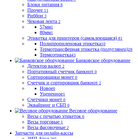
Блоки питания
8
Прочее
11
Риббон
3
Чековая лента
2
57мм
1
80мм
1
Этикетка для принтеров (самоклеющаяся)
81
Полипропиленовая этикетка
10
Термотрансферная этикетка (полуглянец)
28
Термоэтикетка
43
Банковское оборудование
Детектор валют
2
Портативный счетчик банкнот
0
Сортировщики монет
0
Счетчик и сортировщик банкнот
2
Новое
0
Уцененное
1
Счетчики монет
0
Эквайринг и СБП
0
Весовое оборудование
Весы с печатью этикеток
6
Весы торговые
1
Весы фасовочные
2
Запчасти для онлайн-кассы
ЗИП Атол
305