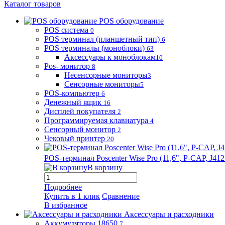
Каталог товаров
POS оборудование
POS система
0
POS терминал (планшетный тип)
6
POS терминалы (моноблоки)
63
Аксессуары к моноблокам
10
Pos- монитор
8
Несенсорные мониторы
3
Сенсорные мониторы
5
POS-компьютер
6
Денежный ящик
16
Дисплей покупателя
2
Программируемая клавиатура
4
Сенсорный монитор
2
Чековый принтер
20
POS-терминал Poscenter Wise Pro (11,6", P-CAP, J
В корзину
Подробнее
Купить в 1 клик
Сравнение
В избранное
Аксессуары и расходники
Аккумуляторы 18650
7