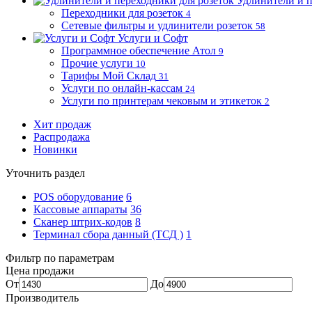
Удлинители и п
Переходники для розеток
4
Сетевые фильтры и удлинители розеток
58
Услуги и Софт
Программное обеспечение Атол
9
Прочие услуги
10
Тарифы Мой Склад
31
Услуги по онлайн-кассам
24
Услуги по принтерам чековым и этикеток
2
Хит продаж
Распродажа
Новинки
Уточнить раздел
POS оборудование
6
Кассовые аппараты
36
Сканер штрих-кодов
8
Терминал сбора данный (ТСД )
1
Фильтр по параметрам
Цена продажи
От
До
Производитель