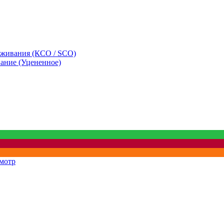
уживания (КСО / SCO)
вание (Уцененное)
мотр