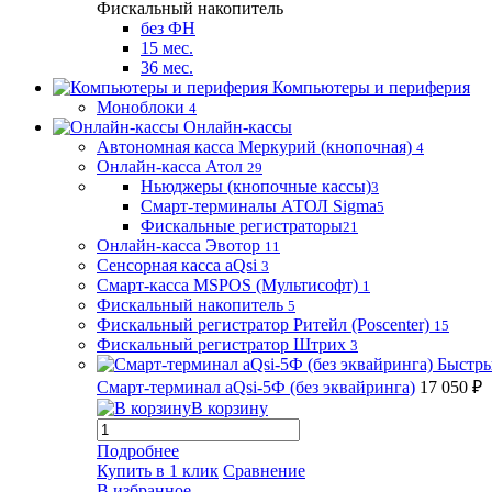
Фискальный накопитель
без ФН
15 мес.
36 мес.
Компьютеры и периферия
Моноблоки
4
Онлайн-кассы
Автономная касса Меркурий (кнопочная)
4
Онлайн-касса Атол
29
Ньюджеры (кнопочные кассы)
3
Смарт-терминалы АТОЛ Sigma
5
Фискальные регистраторы
21
Онлайн-касса Эвотор
11
Сенсорная касса aQsi
3
Смарт-касса MSPOS (Мультисофт)
1
Фискальный накопитель
5
Фискальный регистратор Ритейл (Poscenter)
15
Фискальный регистратор Штрих
3
Быстры
Смарт-терминал aQsi-5Ф (без эквайринга)
17 050 ₽
В корзину
Подробнее
Купить в 1 клик
Сравнение
В избранное