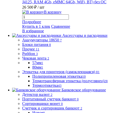
J4125, RAM 4Gb, eMMC 64Gb, WiFi, BT) без ОС
26 500 ₽
/ шт
В корзину
Подробнее
Купить в 1 клик
Сравнение
В избранное
Аксессуары и расходники
Аккумуляторы 18650
7
Блоки питания
8
Прочее
11
Риббон
3
Чековая лента
2
57мм
1
80мм
1
Этикетка для принтеров (самоклеющаяся)
81
Полипропиленовая этикетка
10
Термотрансферная этикетка (полуглянец)
28
Термоэтикетка
43
Банковское оборудование
Детектор валют
2
Портативный счетчик банкнот
0
Сортировщики монет
0
Счетчик и сортировщик банкнот
2
Новое
0