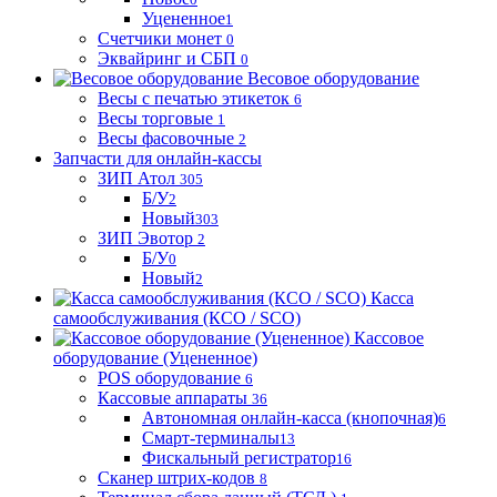
Уцененное
1
Счетчики монет
0
Эквайринг и СБП
0
Весовое оборудование
Весы с печатью этикеток
6
Весы торговые
1
Весы фасовочные
2
Запчасти для онлайн-кассы
ЗИП Атол
305
Б/У
2
Новый
303
ЗИП Эвотор
2
Б/У
0
Новый
2
Касса
самообслуживания (КСО / SCO)
Кассовое
оборудование (Уцененное)
POS оборудование
6
Кассовые аппараты
36
Автономная онлайн-касса (кнопочная)
6
Смарт-терминалы
13
Фискальный регистратор
16
Сканер штрих-кодов
8