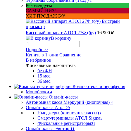
Терминал сбора данный (ТСД )
1
Рекомендуем
САМЫЙ НИЗ!
ХИТ ПРОДАЖ Б/У
Быстрый
просмотр
Кассовый аппарат АТОЛ 27Ф (б/у)
16 900 ₽
В корзину
Подробнее
Купить в 1 клик
Сравнение
В избранное
Фискальный накопитель
без ФН
15 мес.
36 мес.
Компьютеры и периферия
Моноблоки
4
Онлайн-кассы
Автономная касса Меркурий (кнопочная)
4
Онлайн-касса Атол
29
Ньюджеры (кнопочные кассы)
3
Смарт-терминалы АТОЛ Sigma
5
Фискальные регистраторы
21
Онлайн-касса Эвотор
11