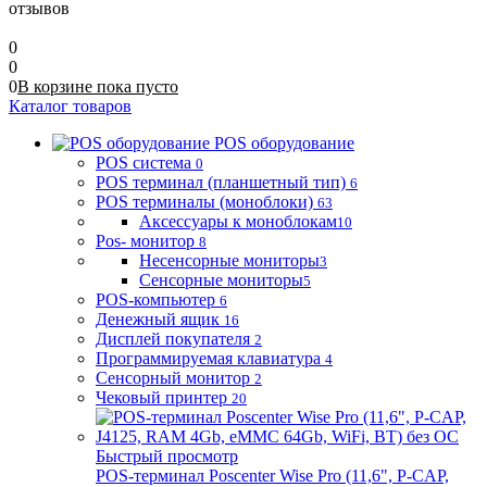
отзывов
0
0
0
В корзине
пока
пусто
Каталог товаров
POS оборудование
POS система
0
POS терминал (планшетный тип)
6
POS терминалы (моноблоки)
63
Аксессуары к моноблокам
10
Pos- монитор
8
Несенсорные мониторы
3
Сенсорные мониторы
5
POS-компьютер
6
Денежный ящик
16
Дисплей покупателя
2
Программируемая клавиатура
4
Сенсорный монитор
2
Чековый принтер
20
Быстрый просмотр
POS-терминал Poscenter Wise Pro (11,6", P-CAP,