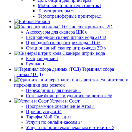
Доп. опции для принтера
2
Мобильный принтер этикеток
1
Термопринтеры
25
Термотрансферные принтеры
21
Риббон
Сканер штрих-кода 2D
Аксессуары для сканера ШК
6
Беспроводной сканер штрих-кода 2D
13
Проводной сканер штрих-кода 2D
16
Стационарный сканер штрих-кода 2D
5
Сканеры штрих-кода
Беспроводные
1
Ручные
1
Терминал сбора
данных (ТСД)
Удлинители и
переходники для розеток
Переходники для розеток
4
Сетевые фильтры и удлинители розеток
58
Услуги и Софт
Программное обеспечение Атол
9
Прочие услуги
10
Тарифы Мой Склад
31
Услуги по онлайн-кассам
24
Услуги по принтерам чековым и этикеток
2