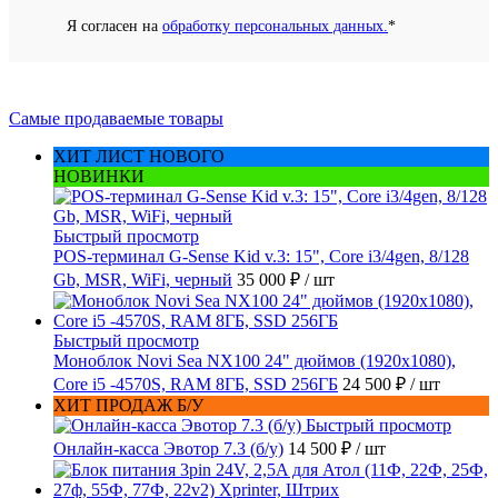
Я согласен на
обработку персональных данных.
*
Самые продаваемые товары
ХИТ ЛИСТ НОВОГО
НОВИНКИ
Быстрый просмотр
POS-терминал G-Sense Kid v.3: 15", Core i3/4gen, 8/128
Gb, MSR, WiFi, черный
35 000 ₽
/ шт
Быстрый просмотр
Моноблок Novi Sea NX100 24" дюймов (1920x1080),
Core i5 -4570S, RAM 8ГБ, SSD 256ГБ
24 500 ₽
/ шт
ХИТ ПРОДАЖ Б/У
Быстрый просмотр
Онлайн-касса Эвотор 7.3 (б/у)
14 500 ₽
/ шт