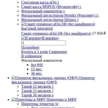
Сенсорная касса aQsi
3
Смарт-касса MSPOS (Мультисофт)
1
Фискальный накопитель
5
Фискальный регистратор Ритейл (Poscenter)
15
Фискальный регистратор Штрих
3
Быстрый просмотр
Смарт-терминал aQsi-5Ф (без эквайринга)
17 050 ₽
В корзину
Подробнее
Купить в 1 клик
Сравнение
В избранное
Фискальный накопитель
без ФН
15 мес.
36 мес.
Оператор
фискальных данных (ОФД)
Тариф 12 месяцев
5
Тариф 15 месяцев
7
Тариф 36 месяцев
8
Принтеры и МФУ
Принтеры этикеток
50