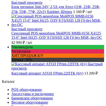
Быстрый просмотр
Блок питания 3pin 24V, 2,5A для Атол (11Ф, 22Ф, 25Ф,
27ф, 55Ф, 77Ф, 22v2) Xprinter, Штрих
1 160 ₽
/ шт
Быстрый просмотр
Сенсорный POS-моноблок МойPOS MMB-0156 X4125
15,6" Intel J4125, ОЗУ 8 Гб/SSD 128 Гб без MSR, без ОС
42 900 ₽
/ шт
Рекомендуем
Распродажа
ХИТ ПРОДАЖ Б/У
Уценка -10%
Быстрый
просмотр
Кассовый аппарат АТОЛ FPrint-22ПТК (б/у)
13 200 ₽
Каталог
POS оборудование
Аксессуары и расходники
Банковское оборудование
Весовое оборудование