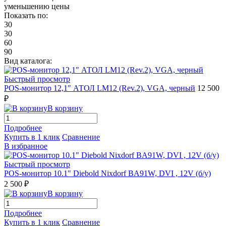
уменьшению цены
Показать по:
30
30
60
90
Вид каталога:
Быстрый просмотр
POS-монитор 12,1" АТОЛ LM12 (Rev.2), VGA, черный
12 500
₽
В корзину
Подробнее
Купить в 1 клик
Сравнение
В избранное
Быстрый просмотр
POS-монитор 10.1" Diebold Nixdorf BA91W, DVI , 12V (б/у)
2 500 ₽
В корзину
Подробнее
Купить в 1 клик
Сравнение