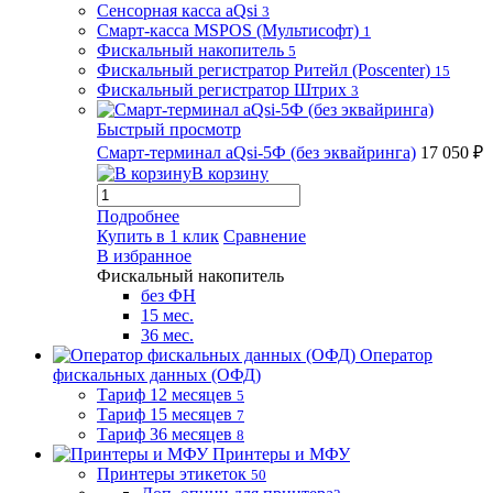
Сенсорная касса aQsi
3
Смарт-касса MSPOS (Мультисофт)
1
Фискальный накопитель
5
Фискальный регистратор Ритейл (Poscenter)
15
Фискальный регистратор Штрих
3
Быстрый просмотр
Смарт-терминал aQsi-5Ф (без эквайринга)
17 050 ₽
В корзину
Подробнее
Купить в 1 клик
Сравнение
В избранное
Фискальный накопитель
без ФН
15 мес.
36 мес.
Оператор
фискальных данных (ОФД)
Тариф 12 месяцев
5
Тариф 15 месяцев
7
Тариф 36 месяцев
8
Принтеры и МФУ
Принтеры этикеток
50