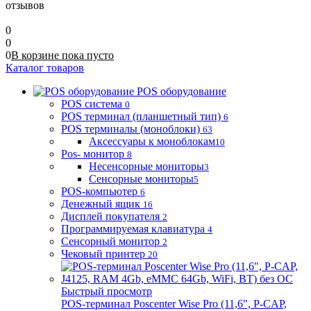
отзывов
0
0
0
В корзине
пока
пусто
Каталог товаров
POS оборудование
POS система
0
POS терминал (планшетный тип)
6
POS терминалы (моноблоки)
63
Аксессуары к моноблокам
10
Pos- монитор
8
Несенсорные мониторы
3
Сенсорные мониторы
5
POS-компьютер
6
Денежный ящик
16
Дисплей покупателя
2
Программируемая клавиатура
4
Сенсорный монитор
2
Чековый принтер
20
Быстрый просмотр
POS-терминал Poscenter Wise Pro (11,6", P-CAP,