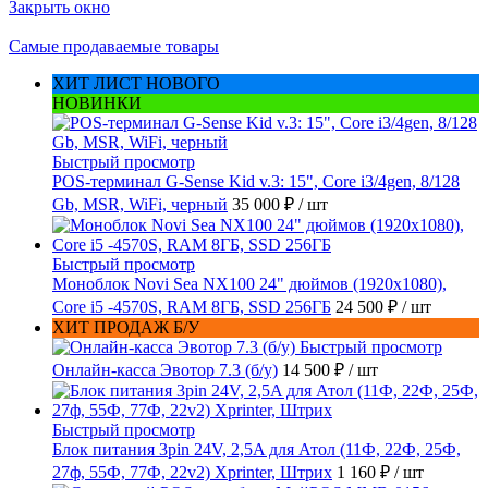
Закрыть окно
Самые продаваемые товары
ХИТ ЛИСТ НОВОГО
НОВИНКИ
Быстрый просмотр
POS-терминал G-Sense Kid v.3: 15", Core i3/4gen, 8/128
Gb, MSR, WiFi, черный
35 000 ₽
/ шт
Быстрый просмотр
Моноблок Novi Sea NX100 24" дюймов (1920x1080),
Core i5 -4570S, RAM 8ГБ, SSD 256ГБ
24 500 ₽
/ шт
ХИТ ПРОДАЖ Б/У
Быстрый просмотр
Онлайн-касса Эвотор 7.3 (б/у)
14 500 ₽
/ шт
Быстрый просмотр
Блок питания 3pin 24V, 2,5A для Атол (11Ф, 22Ф, 25Ф,
27ф, 55Ф, 77Ф, 22v2) Xprinter, Штрих
1 160 ₽
/ шт