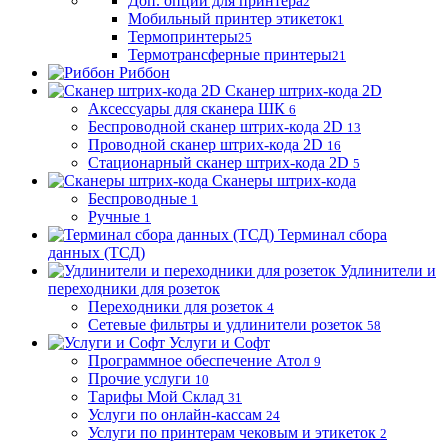
Доп. опции для принтера
2
Мобильный принтер этикеток
1
Термопринтеры
25
Термотрансферные принтеры
21
Риббон
Сканер штрих-кода 2D
Аксессуары для сканера ШК
6
Беспроводной сканер штрих-кода 2D
13
Проводной сканер штрих-кода 2D
16
Стационарный сканер штрих-кода 2D
5
Сканеры штрих-кода
Беспроводные
1
Ручные
1
Терминал сбора
данных (ТСД)
Удлинители и
переходники для розеток
Переходники для розеток
4
Сетевые фильтры и удлинители розеток
58
Услуги и Софт
Программное обеспечение Атол
9
Прочие услуги
10
Тарифы Мой Склад
31
Услуги по онлайн-кассам
24
Услуги по принтерам чековым и этикеток
2