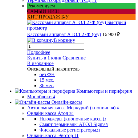
Терминал сбора данный (ТСД )
1
Рекомендуем
САМЫЙ НИЗ!
ХИТ ПРОДАЖ Б/У
Быстрый
просмотр
Кассовый аппарат АТОЛ 27Ф (б/у)
16 900 ₽
В корзину
Подробнее
Купить в 1 клик
Сравнение
В избранное
Фискальный накопитель
без ФН
15 мес.
36 мес.
Компьютеры и периферия
Моноблоки
4
Онлайн-кассы
Автономная касса Меркурий (кнопочная)
4
Онлайн-касса Атол
29
Ньюджеры (кнопочные кассы)
3
Смарт-терминалы АТОЛ Sigma
5
Фискальные регистраторы
21
Онлайн-касса Эвотор
11