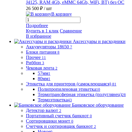
J4125, RAM 4Gb, eMMC 64Gb, WiFi, BT) без ОС
26 500 ₽
/ шт
В корзину
Подробнее
Купить в 1 клик
Сравнение
В избранное
Аксессуары и расходники
Аккумуляторы 18650
7
Блоки питания
8
Прочее
11
Риббон
3
Чековая лента
2
57мм
1
80мм
1
Этикетка для принтеров (самоклеющаяся)
81
Полипропиленовая этикетка
10
Термотрансферная этикетка (полуглянец)
28
Термоэтикетка
43
Банковское оборудование
Детектор валют
2
Портативный счетчик банкнот
0
Сортировщики монет
0
Счетчик и сортировщик банкнот
2
Новое
0