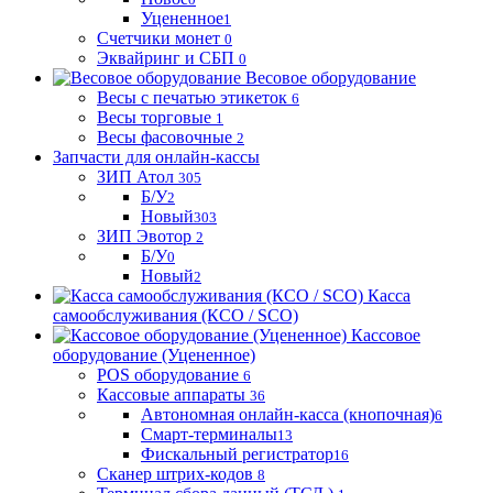
Уцененное
1
Счетчики монет
0
Эквайринг и СБП
0
Весовое оборудование
Весы с печатью этикеток
6
Весы торговые
1
Весы фасовочные
2
Запчасти для онлайн-кассы
ЗИП Атол
305
Б/У
2
Новый
303
ЗИП Эвотор
2
Б/У
0
Новый
2
Касса
самообслуживания (КСО / SCO)
Кассовое
оборудование (Уцененное)
POS оборудование
6
Кассовые аппараты
36
Автономная онлайн-касса (кнопочная)
6
Смарт-терминалы
13
Фискальный регистратор
16
Сканер штрих-кодов
8