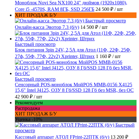
Моноблок Novi Sea NX100 24" дюймов (1920x1080),
Core i5 -4570S, RAM 8ГБ, SSD 256ГБ
24 500 ₽
/ шт
ХИТ ПРОДАЖ Б/У
Быстрый просмотр
Онлайн-касса Эвотор 7.3 (б/у)
14 500 ₽
/ шт
Быстрый просмотр
Блок питания 3pin 24V, 2,5A для Атол (11Ф, 22Ф, 25Ф,
27ф, 55Ф, 77Ф, 22v2) Xprinter, Штрих
1 160 ₽
/ шт
Быстрый просмотр
Сенсорный POS-моноблок МойPOS MMB-0156 X4125
15,6" Intel J4125, ОЗУ 8 Гб/SSD 128 Гб без MSR, без ОС
42 900 ₽
/ шт
Рекомендуем
Распродажа
ХИТ ПРОДАЖ Б/У
Уценка -10%
Быстрый
просмотр
Кассовый аппарат АТОЛ FPrint-22ПТК (б/у)
13 200 ₽