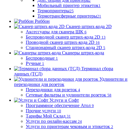
Доп. опции для принтера
2
Мобильный принтер этикеток
1
Термопринтеры
25
Термотрансферные принтеры
21
Риббон
Сканер штрих-кода 2D
Аксессуары для сканера ШК
6
Беспроводной сканер штрих-кода 2D
13
Проводной сканер штрих-кода 2D
16
Стационарный сканер штрих-кода 2D
5
Сканеры штрих-кода
Беспроводные
1
Ручные
1
Терминал сбора
данных (ТСД)
Удлинители и
переходники для розеток
Переходники для розеток
4
Сетевые фильтры и удлинители розеток
58
Услуги и Софт
Программное обеспечение Атол
9
Прочие услуги
10
Тарифы Мой Склад
31
Услуги по онлайн-кассам
24
Услуги по принтерам чековым и этикеток
2