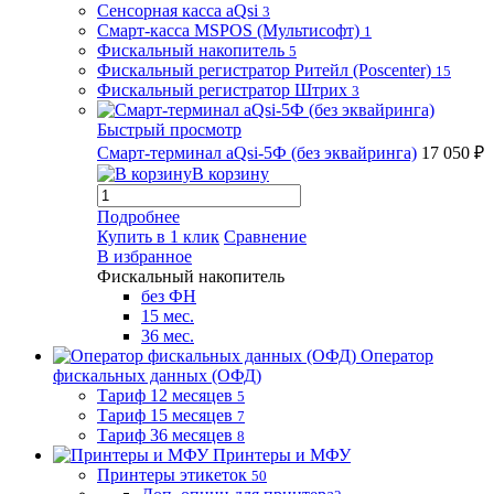
Сенсорная касса aQsi
3
Смарт-касса MSPOS (Мультисофт)
1
Фискальный накопитель
5
Фискальный регистратор Ритейл (Poscenter)
15
Фискальный регистратор Штрих
3
Быстрый просмотр
Смарт-терминал aQsi-5Ф (без эквайринга)
17 050 ₽
В корзину
Подробнее
Купить в 1 клик
Сравнение
В избранное
Фискальный накопитель
без ФН
15 мес.
36 мес.
Оператор
фискальных данных (ОФД)
Тариф 12 месяцев
5
Тариф 15 месяцев
7
Тариф 36 месяцев
8
Принтеры и МФУ
Принтеры этикеток
50