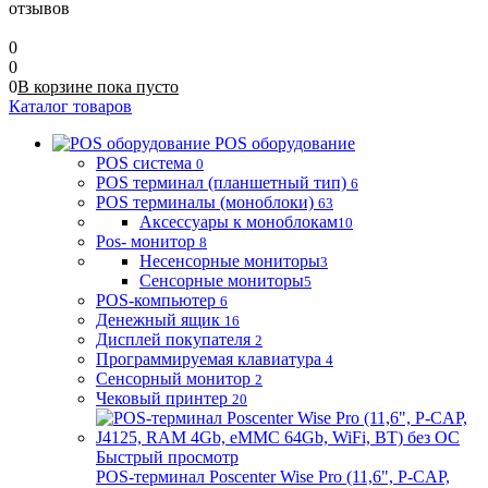
отзывов
0
0
0
В корзине
пока
пусто
Каталог товаров
POS оборудование
POS система
0
POS терминал (планшетный тип)
6
POS терминалы (моноблоки)
63
Аксессуары к моноблокам
10
Pos- монитор
8
Несенсорные мониторы
3
Сенсорные мониторы
5
POS-компьютер
6
Денежный ящик
16
Дисплей покупателя
2
Программируемая клавиатура
4
Сенсорный монитор
2
Чековый принтер
20
Быстрый просмотр
POS-терминал Poscenter Wise Pro (11,6", P-CAP,