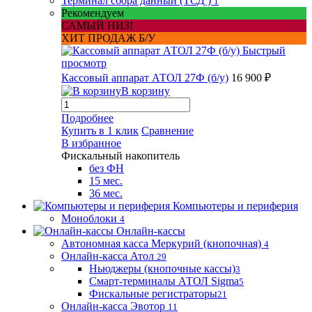
Терминал сбора данный (ТСД )
1
Рекомендуем
САМЫЙ НИЗ!
ХИТ ПРОДАЖ Б/У
Быстрый
просмотр
Кассовый аппарат АТОЛ 27Ф (б/у)
16 900 ₽
В корзину
Подробнее
Купить в 1 клик
Сравнение
В избранное
Фискальный накопитель
без ФН
15 мес.
36 мес.
Компьютеры и периферия
Моноблоки
4
Онлайн-кассы
Автономная касса Меркурий (кнопочная)
4
Онлайн-касса Атол
29
Ньюджеры (кнопочные кассы)
3
Смарт-терминалы АТОЛ Sigma
5
Фискальные регистраторы
21
Онлайн-касса Эвотор
11