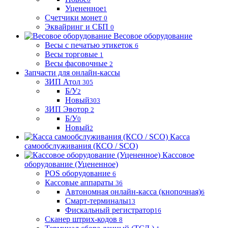
Уцененное
1
Счетчики монет
0
Эквайринг и СБП
0
Весовое оборудование
Весы с печатью этикеток
6
Весы торговые
1
Весы фасовочные
2
Запчасти для онлайн-кассы
ЗИП Атол
305
Б/У
2
Новый
303
ЗИП Эвотор
2
Б/У
0
Новый
2
Касса
самообслуживания (КСО / SCO)
Кассовое
оборудование (Уцененное)
POS оборудование
6
Кассовые аппараты
36
Автономная онлайн-касса (кнопочная)
6
Смарт-терминалы
13
Фискальный регистратор
16
Сканер штрих-кодов
8