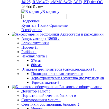
J4125, RAM 4Gb, eMMC 64Gb, WiFi, BT) без ОС
26 500 ₽
/ шт
В корзину
Подробнее
Купить в 1 клик
Сравнение
В избранное
Аксессуары и расходники
Аккумуляторы 18650
7
Блоки питания
8
Прочее
11
Риббон
3
Чековая лента
2
57мм
1
80мм
1
Этикетка для принтеров (самоклеющаяся)
81
Полипропиленовая этикетка
10
Термотрансферная этикетка (полуглянец)
28
Термоэтикетка
43
Банковское оборудование
Детектор валют
2
Портативный счетчик банкнот
0
Сортировщики монет
0
Счетчик и сортировщик банкнот
2
Новое
0