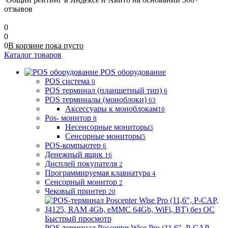
отзывов
0
0
0
В корзине
пока
пусто
Каталог товаров
POS оборудование
POS система
0
POS терминал (планшетный тип)
6
POS терминалы (моноблоки)
63
Аксессуары к моноблокам
10
Pos- монитор
8
Несенсорные мониторы
3
Сенсорные мониторы
5
POS-компьютер
6
Денежный ящик
16
Дисплей покупателя
2
Программируемая клавиатура
4
Сенсорный монитор
2
Чековый принтер
20
Быстрый просмотр
POS-терминал Poscenter Wise Pro (11,6", P-CAP,