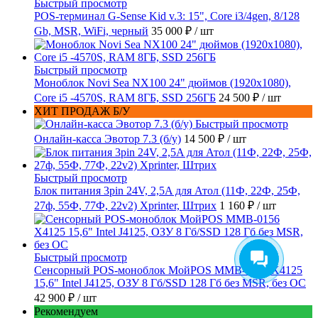
Быстрый просмотр
POS-терминал G-Sense Kid v.3: 15", Core i3/4gen, 8/128
Gb, MSR, WiFi, черный
35 000 ₽
/ шт
Быстрый просмотр
Моноблок Novi Sea NX100 24" дюймов (1920x1080),
Core i5 -4570S, RAM 8ГБ, SSD 256ГБ
24 500 ₽
/ шт
ХИТ ПРОДАЖ Б/У
Быстрый просмотр
Онлайн-касса Эвотор 7.3 (б/у)
14 500 ₽
/ шт
Быстрый просмотр
Блок питания 3pin 24V, 2,5A для Атол (11Ф, 22Ф, 25Ф,
27ф, 55Ф, 77Ф, 22v2) Xprinter, Штрих
1 160 ₽
/ шт
Быстрый просмотр
Сенсорный POS-моноблок МойPOS MMB-0156 X4125
15,6" Intel J4125, ОЗУ 8 Гб/SSD 128 Гб без MSR, без ОС
42 900 ₽
/ шт
Рекомендуем