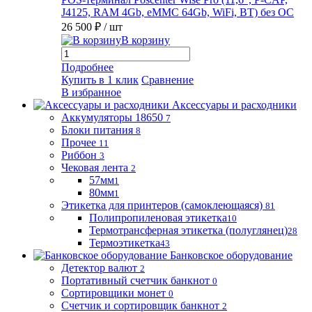
J4125, RAM 4Gb, eMMC 64Gb, WiFi, BT) без ОС
26 500 ₽
/ шт
В корзину
Подробнее
Купить в 1 клик
Сравнение
В избранное
Аксессуары и расходники
Аккумуляторы 18650
7
Блоки питания
8
Прочее
11
Риббон
3
Чековая лента
2
57мм
1
80мм
1
Этикетка для принтеров (самоклеющаяся)
81
Полипропиленовая этикетка
10
Термотрансферная этикетка (полуглянец)
28
Термоэтикетка
43
Банковское оборудование
Детектор валют
2
Портативный счетчик банкнот
0
Сортировщики монет
0
Счетчик и сортировщик банкнот
2