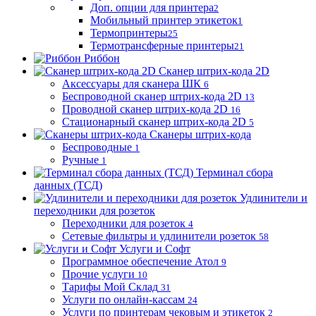
Доп. опции для принтера
2
Мобильный принтер этикеток
1
Термопринтеры
25
Термотрансферные принтеры
21
Риббон
Сканер штрих-кода 2D
Аксессуары для сканера ШК
6
Беспроводной сканер штрих-кода 2D
13
Проводной сканер штрих-кода 2D
16
Стационарный сканер штрих-кода 2D
5
Сканеры штрих-кода
Беспроводные
1
Ручные
1
Терминал сбора
данных (ТСД)
Удлинители и
переходники для розеток
Переходники для розеток
4
Сетевые фильтры и удлинители розеток
58
Услуги и Софт
Программное обеспечение Атол
9
Прочие услуги
10
Тарифы Мой Склад
31
Услуги по онлайн-кассам
24
Услуги по принтерам чековым и этикеток
2