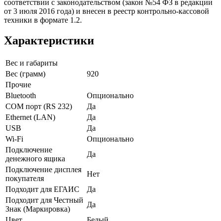
соответствии с законодательством (закон №54 ФЗ в редакции
от 3 июля 2016 года) и внесен в реестр контрольно-кассовой
техники в формате 1.2.
Характеристики
Вес и габариты
Вес (грамм)
920
Прочие
Bluetooth
Опционально
COM порт (RS 232)
Да
Ethernet (LAN)
Да
USB
Да
Wi-Fi
Опционально
Подключение
Да
денежного ящика
Подключение дисплея
Нет
покупателя
Подходит для ЕГАИС
Да
Подходит для Честный
Да
Знак (Маркировка)
Цвет
Белый