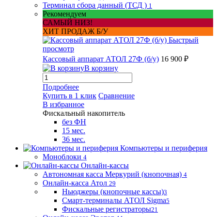
Терминал сбора данный (ТСД )
1
Рекомендуем
САМЫЙ НИЗ!
ХИТ ПРОДАЖ Б/У
Быстрый
просмотр
Кассовый аппарат АТОЛ 27Ф (б/у)
16 900 ₽
В корзину
Подробнее
Купить в 1 клик
Сравнение
В избранное
Фискальный накопитель
без ФН
15 мес.
36 мес.
Компьютеры и периферия
Моноблоки
4
Онлайн-кассы
Автономная касса Меркурий (кнопочная)
4
Онлайн-касса Атол
29
Ньюджеры (кнопочные кассы)
3
Смарт-терминалы АТОЛ Sigma
5
Фискальные регистраторы
21