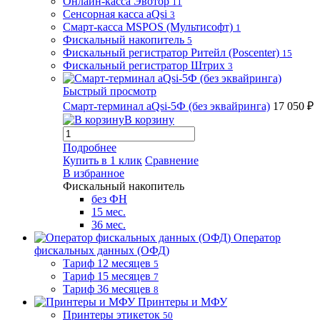
Онлайн-касса Эвотор
11
Сенсорная касса aQsi
3
Смарт-касса MSPOS (Мультисофт)
1
Фискальный накопитель
5
Фискальный регистратор Ритейл (Poscenter)
15
Фискальный регистратор Штрих
3
Быстрый просмотр
Смарт-терминал aQsi-5Ф (без эквайринга)
17 050 ₽
В корзину
Подробнее
Купить в 1 клик
Сравнение
В избранное
Фискальный накопитель
без ФН
15 мес.
36 мес.
Оператор
фискальных данных (ОФД)
Тариф 12 месяцев
5
Тариф 15 месяцев
7
Тариф 36 месяцев
8
Принтеры и МФУ
Принтеры этикеток
50