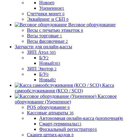
Новое
0
Уцененное
1
Счетчики монет
0
Эквайринг и СБП
0
Весовое оборудование
Весы с печатью этикеток
6
Весы торговые
1
Весы фасовочные
2
Запчасти для онлайн-кассы
ЗИП Атол
305
Б/У
2
Новый
303
ЗИП Эвотор
2
Б/У
0
Новый
2
Касса
самообслуживания (КСО / SCO)
Кассовое
оборудование (Уцененное)
POS оборудование
6
Кассовые аппараты
36
Автономная онлайн-касса (кнопочная)
6
Смарт-терминалы
13
Фискальный регистратор
16
Сканер штрих-кодов
8