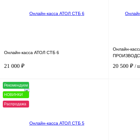
Онлайн-касс
Онлайн-касса АТОЛ СТБ 6
ПРОИЗВОДС
21 000 ₽
20 500 ₽
/ 
Рекомендуем
В корзину
НОВИНКИ
Распродажа
Купить в 1 клик
К сравнению
Купить в 1 к
В избранное
В избранное
Фискальный накопитель
без ФН
15 мес.
36 мес.