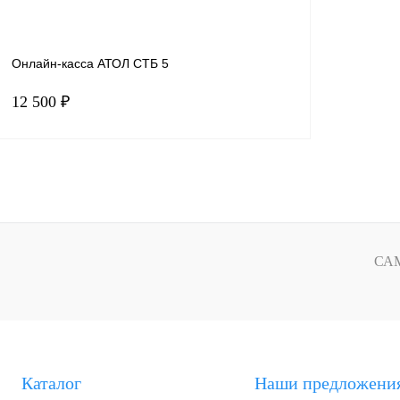
Онлайн-касса АТОЛ СТБ 5
12 500 ₽
В корзину
Купить в 1 клик
К сравнению
В избранное
СА
Фискальный накопитель
без ФН
15 мес.
36 мес.
Каталог
Наши предложени