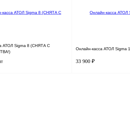
а АТОЛ Sigma 8 (СНЯТА С
Онлайн-касса АТОЛ Sigma 
ТВА!)
33 900 ₽
шт
В корзину
лик
К сравнению
Купить в 1 клик
В
В избранное
наличии
Фискальный накопитель
без ФН
15 мес.
36 мес.