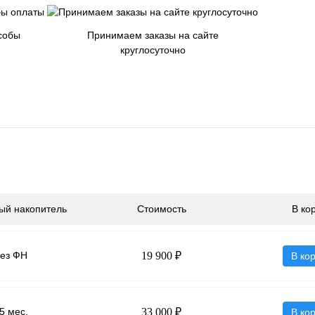
собы
Принимаем заказы на сайте
круглосуточно
ый накопитель
Стоимость
В ко
ез ФН
19 900 ₽
В ко
5 мес.
33 000 ₽
В ко