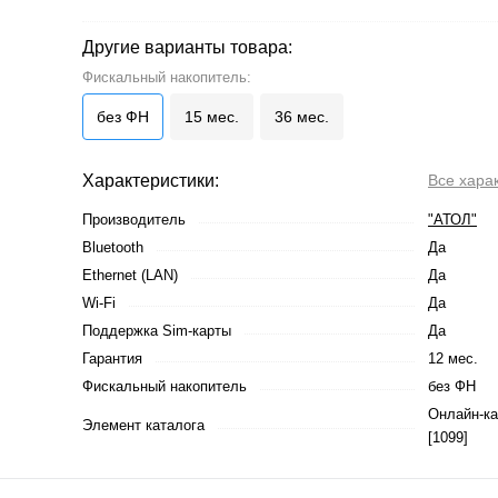
Другие варианты товара:
Фискальный накопитель:
без ФН
15 мес.
36 мес.
Характеристики:
Все хара
Производитель
"АТОЛ"
Bluetooth
Да
Ethernet (LAN)
Да
Wi-Fi
Да
Поддержка Sim-карты
Да
Гарантия
12 мес.
Фискальный накопитель
без ФН
Онлайн-ка
Элемент каталога
[1099]