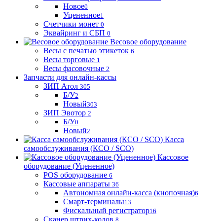
Новое
0
Уцененное
1
Счетчики монет
0
Эквайринг и СБП
0
Весовое оборудование
Весы с печатью этикеток
6
Весы торговые
1
Весы фасовочные
2
Запчасти для онлайн-кассы
ЗИП Атол
305
Б/У
2
Новый
303
ЗИП Эвотор
2
Б/У
0
Новый
2
Касса
самообслуживания (КСО / SCO)
Кассовое
оборудование (Уцененное)
POS оборудование
6
Кассовые аппараты
36
Автономная онлайн-касса (кнопочная)
6
Смарт-терминалы
13
Фискальный регистратор
16
Сканер штрих-кодов
8