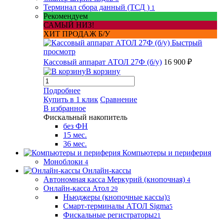
Терминал сбора данный (ТСД )
1
Рекомендуем
САМЫЙ НИЗ!
ХИТ ПРОДАЖ Б/У
Быстрый
просмотр
Кассовый аппарат АТОЛ 27Ф (б/у)
16 900 ₽
В корзину
Подробнее
Купить в 1 клик
Сравнение
В избранное
Фискальный накопитель
без ФН
15 мес.
36 мес.
Компьютеры и периферия
Моноблоки
4
Онлайн-кассы
Автономная касса Меркурий (кнопочная)
4
Онлайн-касса Атол
29
Ньюджеры (кнопочные кассы)
3
Смарт-терминалы АТОЛ Sigma
5
Фискальные регистраторы
21