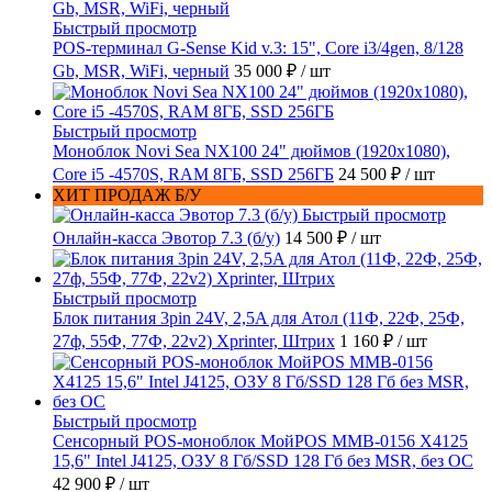
Быстрый просмотр
POS-терминал G-Sense Kid v.3: 15", Core i3/4gen, 8/128
Gb, MSR, WiFi, черный
35 000 ₽
/ шт
Быстрый просмотр
Моноблок Novi Sea NX100 24" дюймов (1920x1080),
Core i5 -4570S, RAM 8ГБ, SSD 256ГБ
24 500 ₽
/ шт
ХИТ ПРОДАЖ Б/У
Быстрый просмотр
Онлайн-касса Эвотор 7.3 (б/у)
14 500 ₽
/ шт
Быстрый просмотр
Блок питания 3pin 24V, 2,5A для Атол (11Ф, 22Ф, 25Ф,
27ф, 55Ф, 77Ф, 22v2) Xprinter, Штрих
1 160 ₽
/ шт
Быстрый просмотр
Сенсорный POS-моноблок МойPOS MMB-0156 X4125
15,6" Intel J4125, ОЗУ 8 Гб/SSD 128 Гб без MSR, без ОС
42 900 ₽
/ шт