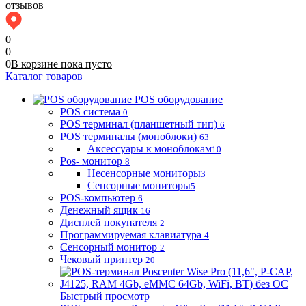
отзывов
0
0
0
В корзине
пока
пусто
Каталог товаров
POS оборудование
POS система
0
POS терминал (планшетный тип)
6
POS терминалы (моноблоки)
63
Аксессуары к моноблокам
10
Pos- монитор
8
Несенсорные мониторы
3
Сенсорные мониторы
5
POS-компьютер
6
Денежный ящик
16
Дисплей покупателя
2
Программируемая клавиатура
4
Сенсорный монитор
2
Чековый принтер
20
Быстрый просмотр