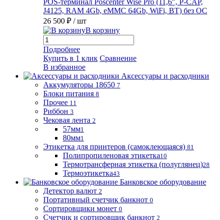
POS-терминал Poscenter Wise Pro (11,6", P-CAP,
J4125, RAM 4Gb, eMMC 64Gb, WiFi, BT) без ОС
26 500 ₽
/ шт
В корзину
Подробнее
Купить в 1 клик
Сравнение
В избранное
Аксессуары и расходники
Аккумуляторы 18650
7
Блоки питания
8
Прочее
11
Риббон
3
Чековая лента
2
57мм
1
80мм
1
Этикетка для принтеров (самоклеющаяся)
81
Полипропиленовая этикетка
10
Термотрансферная этикетка (полуглянец)
28
Термоэтикетка
43
Банковское оборудование
Детектор валют
2
Портативный счетчик банкнот
0
Сортировщики монет
0
Счетчик и сортировщик банкнот
2