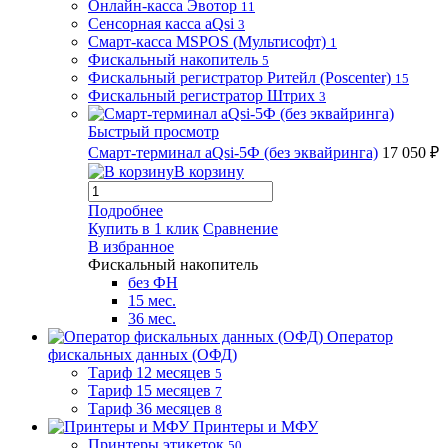
Онлайн-касса Эвотор
11
Сенсорная касса aQsi
3
Смарт-касса MSPOS (Мультисофт)
1
Фискальный накопитель
5
Фискальный регистратор Ритейл (Poscenter)
15
Фискальный регистратор Штрих
3
Быстрый просмотр
Смарт-терминал aQsi-5Ф (без эквайринга)
17 050 ₽
В корзину
Подробнее
Купить в 1 клик
Сравнение
В избранное
Фискальный накопитель
без ФН
15 мес.
36 мес.
Оператор
фискальных данных (ОФД)
Тариф 12 месяцев
5
Тариф 15 месяцев
7
Тариф 36 месяцев
8
Принтеры и МФУ
Принтеры этикеток
50