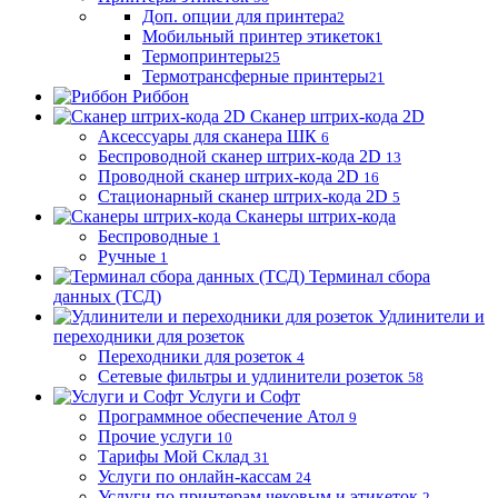
Доп. опции для принтера
2
Мобильный принтер этикеток
1
Термопринтеры
25
Термотрансферные принтеры
21
Риббон
Сканер штрих-кода 2D
Аксессуары для сканера ШК
6
Беспроводной сканер штрих-кода 2D
13
Проводной сканер штрих-кода 2D
16
Стационарный сканер штрих-кода 2D
5
Сканеры штрих-кода
Беспроводные
1
Ручные
1
Терминал сбора
данных (ТСД)
Удлинители и
переходники для розеток
Переходники для розеток
4
Сетевые фильтры и удлинители розеток
58
Услуги и Софт
Программное обеспечение Атол
9
Прочие услуги
10
Тарифы Мой Склад
31
Услуги по онлайн-кассам
24
Услуги по принтерам чековым и этикеток
2