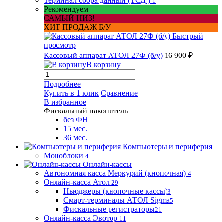
Терминал сбора данный (ТСД )
1
Рекомендуем
САМЫЙ НИЗ!
ХИТ ПРОДАЖ Б/У
Быстрый
просмотр
Кассовый аппарат АТОЛ 27Ф (б/у)
16 900 ₽
В корзину
Подробнее
Купить в 1 клик
Сравнение
В избранное
Фискальный накопитель
без ФН
15 мес.
36 мес.
Компьютеры и периферия
Моноблоки
4
Онлайн-кассы
Автономная касса Меркурий (кнопочная)
4
Онлайн-касса Атол
29
Ньюджеры (кнопочные кассы)
3
Смарт-терминалы АТОЛ Sigma
5
Фискальные регистраторы
21
Онлайн-касса Эвотор
11