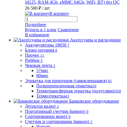
J4125, RAM 4Gb, eMMC 64Gb, WiFi, BT) без ОС
26 500 ₽
/ шт
В корзину
Подробнее
Купить в 1 клик
Сравнение
В избранное
Аксессуары и расходники
Аккумуляторы 18650
7
Блоки питания
8
Прочее
11
Риббон
3
Чековая лента
2
57мм
1
80мм
1
Этикетка для принтеров (самоклеющаяся)
81
Полипропиленовая этикетка
10
Термотрансферная этикетка (полуглянец)
28
Термоэтикетка
43
Банковское оборудование
Детектор валют
2
Портативный счетчик банкнот
0
Сортировщики монет
0
Счетчик и сортировщик банкнот
2
Новое
0