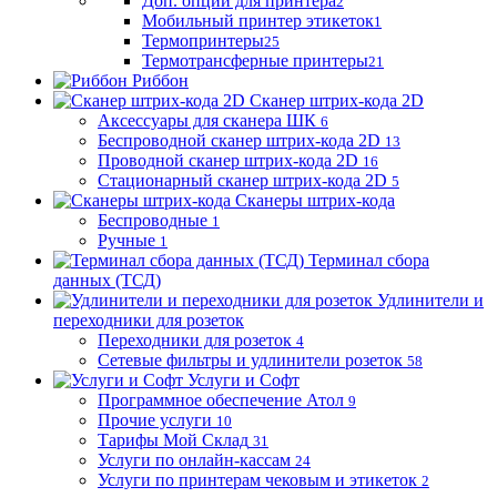
Доп. опции для принтера
2
Мобильный принтер этикеток
1
Термопринтеры
25
Термотрансферные принтеры
21
Риббон
Сканер штрих-кода 2D
Аксессуары для сканера ШК
6
Беспроводной сканер штрих-кода 2D
13
Проводной сканер штрих-кода 2D
16
Стационарный сканер штрих-кода 2D
5
Сканеры штрих-кода
Беспроводные
1
Ручные
1
Терминал сбора
данных (ТСД)
Удлинители и
переходники для розеток
Переходники для розеток
4
Сетевые фильтры и удлинители розеток
58
Услуги и Софт
Программное обеспечение Атол
9
Прочие услуги
10
Тарифы Мой Склад
31
Услуги по онлайн-кассам
24
Услуги по принтерам чековым и этикеток
2