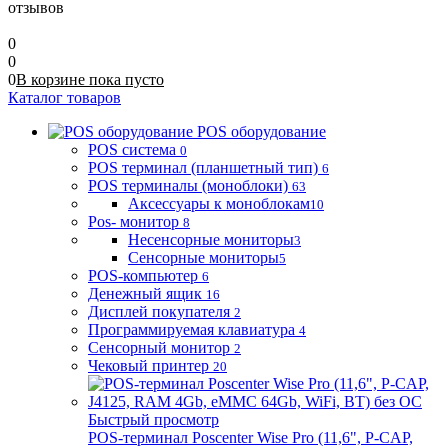
отзывов
0
0
0
В корзине
пока
пусто
Каталог товаров
POS оборудование
POS система
0
POS терминал (планшетный тип)
6
POS терминалы (моноблоки)
63
Аксессуары к моноблокам
10
Pos- монитор
8
Несенсорные мониторы
3
Сенсорные мониторы
5
POS-компьютер
6
Денежный ящик
16
Дисплей покупателя
2
Программируемая клавиатура
4
Сенсорный монитор
2
Чековый принтер
20
Быстрый просмотр
POS-терминал Poscenter Wise Pro (11,6", P-CAP,