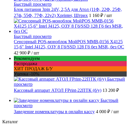
Быстрый просмотр
Блок питания 3pin 24V, 2,5A для Атол (11Ф, 22Ф, 25Ф,
27ф, 55Ф, 77Ф, 22v2) Xprinter, Штрих
1 160 ₽
/ шт
Быстрый просмотр
Сенсорный POS-моноблок МойPOS MMB-0156 X4125
15,6" Intel J4125, ОЗУ 8 Гб/SSD 128 Гб без MSR, без ОС
42 900 ₽
/ шт
Рекомендуем
Распродажа
ХИТ ПРОДАЖ Б/У
Уценка -10%
Быстрый
просмотр
Кассовый аппарат АТОЛ FPrint-22ПТК (б/у)
13 200 ₽
Быстрый
просмотр
Заведение номенклатуры в онлайн кассу
4 000 ₽
/ шт
Каталог