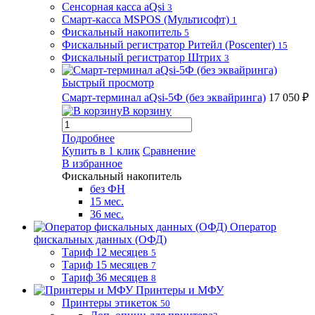
Сенсорная касса aQsi
3
Смарт-касса MSPOS (Мультисофт)
1
Фискальный накопитель
5
Фискальный регистратор Ритейл (Poscenter)
15
Фискальный регистратор Штрих
3
Быстрый просмотр
Смарт-терминал aQsi-5Ф (без эквайринга)
17 050 ₽
В корзину
Подробнее
Купить в 1 клик
Сравнение
В избранное
Фискальный накопитель
без ФН
15 мес.
36 мес.
Оператор
фискальных данных (ОФД)
Тариф 12 месяцев
5
Тариф 15 месяцев
7
Тариф 36 месяцев
8
Принтеры и МФУ
Принтеры этикеток
50