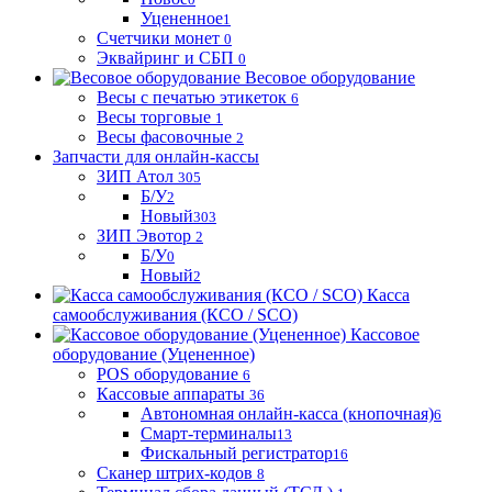
Уцененное
1
Счетчики монет
0
Эквайринг и СБП
0
Весовое оборудование
Весы с печатью этикеток
6
Весы торговые
1
Весы фасовочные
2
Запчасти для онлайн-кассы
ЗИП Атол
305
Б/У
2
Новый
303
ЗИП Эвотор
2
Б/У
0
Новый
2
Касса
самообслуживания (КСО / SCO)
Кассовое
оборудование (Уцененное)
POS оборудование
6
Кассовые аппараты
36
Автономная онлайн-касса (кнопочная)
6
Смарт-терминалы
13
Фискальный регистратор
16
Сканер штрих-кодов
8