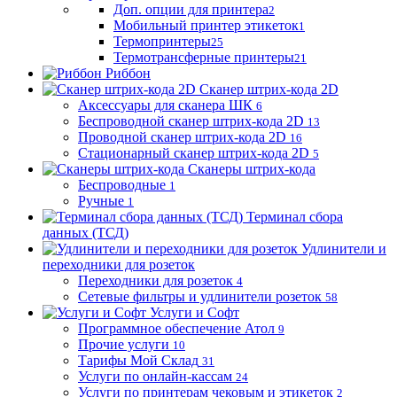
Доп. опции для принтера
2
Мобильный принтер этикеток
1
Термопринтеры
25
Термотрансферные принтеры
21
Риббон
Сканер штрих-кода 2D
Аксессуары для сканера ШК
6
Беспроводной сканер штрих-кода 2D
13
Проводной сканер штрих-кода 2D
16
Стационарный сканер штрих-кода 2D
5
Сканеры штрих-кода
Беспроводные
1
Ручные
1
Терминал сбора
данных (ТСД)
Удлинители и
переходники для розеток
Переходники для розеток
4
Сетевые фильтры и удлинители розеток
58
Услуги и Софт
Программное обеспечение Атол
9
Прочие услуги
10
Тарифы Мой Склад
31
Услуги по онлайн-кассам
24
Услуги по принтерам чековым и этикеток
2