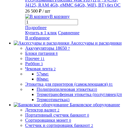
J4125, RAM 4Gb, eMMC 64Gb, WiFi, BT) без ОС
26 500 ₽
/ шт
В корзину
Подробнее
Купить в 1 клик
Сравнение
В избранное
Аксессуары и расходники
Аккумуляторы 18650
7
Блоки питания
8
Прочее
11
Риббон
3
Чековая лента
2
57мм
1
80мм
1
Этикетка для принтеров (самоклеющаяся)
81
Полипропиленовая этикетка
10
Термотрансферная этикетка (полуглянец)
28
Термоэтикетка
43
Банковское оборудование
Детектор валют
2
Портативный счетчик банкнот
0
Сортировщики монет
0
Счетчик и сортировщик банкнот
2