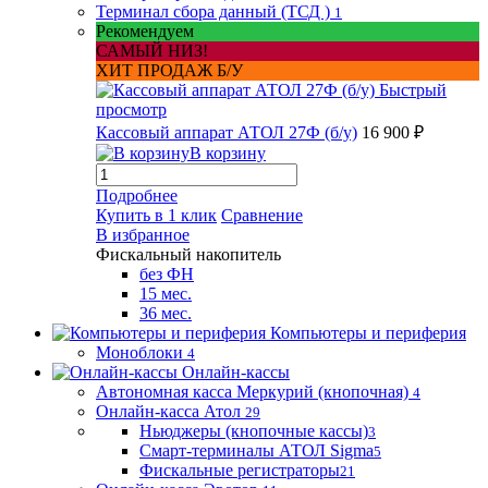
Терминал сбора данный (ТСД )
1
Рекомендуем
САМЫЙ НИЗ!
ХИТ ПРОДАЖ Б/У
Быстрый
просмотр
Кассовый аппарат АТОЛ 27Ф (б/у)
16 900 ₽
В корзину
Подробнее
Купить в 1 клик
Сравнение
В избранное
Фискальный накопитель
без ФН
15 мес.
36 мес.
Компьютеры и периферия
Моноблоки
4
Онлайн-кассы
Автономная касса Меркурий (кнопочная)
4
Онлайн-касса Атол
29
Ньюджеры (кнопочные кассы)
3
Смарт-терминалы АТОЛ Sigma
5
Фискальные регистраторы
21