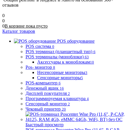
отзывов
0
0
0
В корзине
пока
пусто
Каталог товаров
POS оборудование
POS система
0
POS терминал (планшетный тип)
6
POS терминалы (моноблоки)
63
Аксессуары к моноблокам
10
Pos- монитор
8
Несенсорные мониторы
3
Сенсорные мониторы
5
POS-компьютер
6
Денежный ящик
16
Дисплей покупателя
2
Программируемая клавиатура
4
Сенсорный монитор
2
Чековый принтер
20
Быстрый просмотр
POS-терминал Poscenter Wise Pro (11,6", P-CAP,