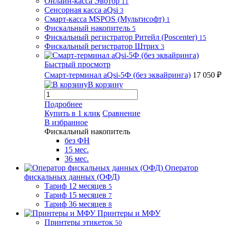
Онлайн-касса Эвотор
11
Сенсорная касса aQsi
3
Смарт-касса MSPOS (Мультисофт)
1
Фискальный накопитель
5
Фискальный регистратор Ритейл (Poscenter)
15
Фискальный регистратор Штрих
3
Быстрый просмотр
Смарт-терминал aQsi-5Ф (без эквайринга)
17 050 ₽
В корзину
Подробнее
Купить в 1 клик
Сравнение
В избранное
Фискальный накопитель
без ФН
15 мес.
36 мес.
Оператор
фискальных данных (ОФД)
Тариф 12 месяцев
5
Тариф 15 месяцев
7
Тариф 36 месяцев
8
Принтеры и МФУ
Принтеры этикеток
50