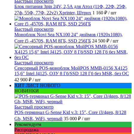
Быстрый просмотр
Блок питания 3pin 24V, 2,5A для Атол (11Ф, 22Ф, 25Ф,
27ф, 55Ф, 77Ф, 22v2) Xprinter, Штрих
1 160 ₽
/ шт
Быстрый просмотр
Моноблок Novi Sea NX100 24" дюймов (1920x1080),
Core i5 -4570S, RAM 8ГБ, SSD 256ГБ
24 500 ₽
/ шт
Быстрый просмотр
Сенсорный POS-моноблок МойPOS MMB-0156 X4125
15,6" Intel J4125, ОЗУ 8 Гб/SSD 128 Гб без MSR, без ОС
42 900 ₽
/ шт
ХИТ ЛИСТ НОВОГО
НОВИНКИ
Быстрый просмотр
POS-терминал G-Sense Kid v.3: 15", Core i3/4gen, 8/128
Gb, MSR, WiFi, черный
35 000 ₽
/ шт
Рекомендуем
Распродажа