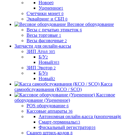
Новое
0
Уцененное
1
Счетчики монет
0
Эквайринг и СБП
0
Весовое оборудование
Весы с печатью этикеток
6
Весы торговые
1
Весы фасовочные
2
Запчасти для онлайн-кассы
ЗИП Атол
305
Б/У
2
Новый
303
ЗИП Эвотор
2
Б/У
0
Новый
2
Касса
самообслуживания (КСО / SCO)
Кассовое
оборудование (Уцененное)
POS оборудование
6
Кассовые аппараты
36
Автономная онлайн-касса (кнопочная)
6
Смарт-терминалы
13
Фискальный регистратор
16
Сканер штрих-кодов
8