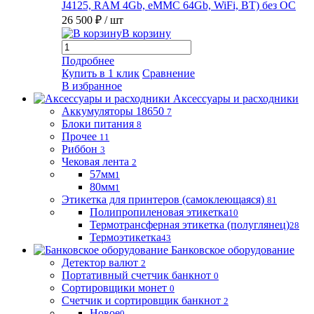
J4125, RAM 4Gb, eMMC 64Gb, WiFi, BT) без ОС
26 500 ₽
/ шт
В корзину
Подробнее
Купить в 1 клик
Сравнение
В избранное
Аксессуары и расходники
Аккумуляторы 18650
7
Блоки питания
8
Прочее
11
Риббон
3
Чековая лента
2
57мм
1
80мм
1
Этикетка для принтеров (самоклеющаяся)
81
Полипропиленовая этикетка
10
Термотрансферная этикетка (полуглянец)
28
Термоэтикетка
43
Банковское оборудование
Детектор валют
2
Портативный счетчик банкнот
0
Сортировщики монет
0
Счетчик и сортировщик банкнот
2
Новое
0