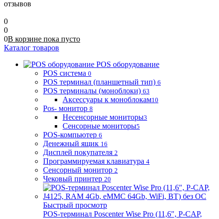
отзывов
0
0
0
В корзине
пока
пусто
Каталог товаров
POS оборудование
POS система
0
POS терминал (планшетный тип)
6
POS терминалы (моноблоки)
63
Аксессуары к моноблокам
10
Pos- монитор
8
Несенсорные мониторы
3
Сенсорные мониторы
5
POS-компьютер
6
Денежный ящик
16
Дисплей покупателя
2
Программируемая клавиатура
4
Сенсорный монитор
2
Чековый принтер
20
Быстрый просмотр
POS-терминал Poscenter Wise Pro (11,6", P-CAP,