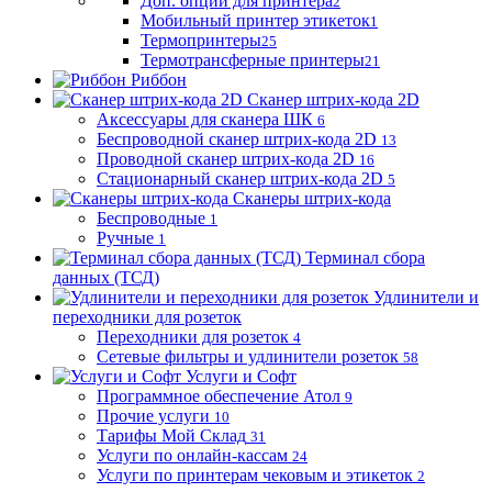
Доп. опции для принтера
2
Мобильный принтер этикеток
1
Термопринтеры
25
Термотрансферные принтеры
21
Риббон
Сканер штрих-кода 2D
Аксессуары для сканера ШК
6
Беспроводной сканер штрих-кода 2D
13
Проводной сканер штрих-кода 2D
16
Стационарный сканер штрих-кода 2D
5
Сканеры штрих-кода
Беспроводные
1
Ручные
1
Терминал сбора
данных (ТСД)
Удлинители и
переходники для розеток
Переходники для розеток
4
Сетевые фильтры и удлинители розеток
58
Услуги и Софт
Программное обеспечение Атол
9
Прочие услуги
10
Тарифы Мой Склад
31
Услуги по онлайн-кассам
24
Услуги по принтерам чековым и этикеток
2