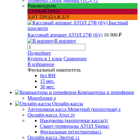
Терминал сбора данный (ТСД )
1
Рекомендуем
САМЫЙ НИЗ!
ХИТ ПРОДАЖ Б/У
Быстрый
просмотр
Кассовый аппарат АТОЛ 27Ф (б/у)
16 900 ₽
В корзину
Подробнее
Купить в 1 клик
Сравнение
В избранное
Фискальный накопитель
без ФН
15 мес.
36 мес.
Компьютеры и периферия
Моноблоки
4
Онлайн-кассы
Автономная касса Меркурий (кнопочная)
4
Онлайн-касса Атол
29
Ньюджеры (кнопочные кассы)
3
Смарт-терминалы АТОЛ Sigma
5
Фискальные регистраторы
21
Онлайн-касса Эвотор
11