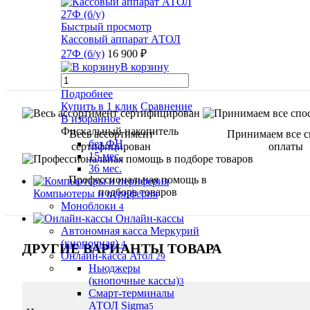
Быстрый просмотр
Кассовый аппарат АТОЛ
27Ф (б/у)
16 900 ₽
В корзину
Подробнее
Купить в 1 клик
Сравнение
В избранное
Фискальный накопитель
Весь ассортимент
Принимаем все 
без ФН
сертифицирован
оплаты
15 мес.
36 мес.
Профессиональная помощь в
подборе товаров
Компьютеры и периферия
Моноблоки
4
Онлайн-кассы
Автономная касса Меркурий
(кнопочная)
4
ДРУГИЕ ВАРИАНТЫ ТОВАРА
Онлайн-касса Атол
29
Ньюджеры
(кнопочные кассы)
3
Смарт-терминалы
АТОЛ Sigma
5