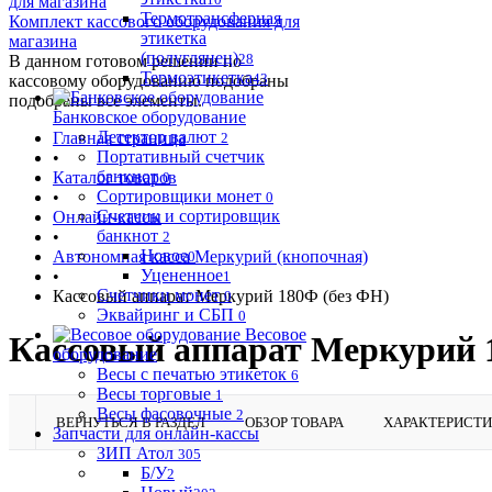
Термотрансферная
Комплект кассового оборудования для
этикетка
магазина
(полуглянец)
28
В данном готовом решении по
Термоэтикетка
43
кассовому оборудованию подобраны
подобраны все элементы.
Банковское оборудование
Детектор валют
Главная страница
2
Портативный счетчик
•
банкнот
Каталог товаров
0
Сортировщики монет
•
0
Счетчик и сортировщик
Онлайн-кассы
банкнот
•
2
Новое
Автономная касса Меркурий (кнопочная)
0
Уцененное
•
1
Счетчики монет
Кассовый аппарат Меркурий 180Ф (без ФН)
0
Эквайринг и СБП
0
Весовое
Кассовый аппарат Меркурий 
оборудование
Весы с печатью этикеток
6
Весы торговые
1
Весы фасовочные
2
ВЕРНУТЬСЯ В РАЗДЕЛ
ОБЗОР ТОВАРА
ХАРАКТЕРИСТ
Запчасти для онлайн-кассы
ЗИП Атол
305
Б/У
2