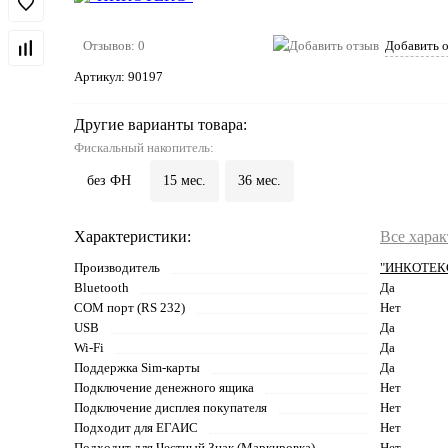
Отзывов: 0
Добавить 
Артикул:
90197
Другие варианты товара:
Фискальный накопитель:
без ФН
15 мес.
36 мес.
Характеристики:
Все хара
Производитель
"ИНКОТЕК
Bluetooth
Да
COM порт (RS 232)
Нет
USB
Да
Wi-Fi
Да
Поддержка Sim-карты
Да
Подключение денежного ящика
Нет
Подключение дисплея покупателя
Нет
Подходит для ЕГАИС
Нет
Подходит для Честный Знак (Маркировка)
Нет