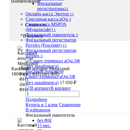
Наименование
Фискальные
регистраторы
21
Онлайн-касса Эвотор
11
Сенсорная касса aQsi
3
Смарт-касса MSPOS
Стоимость
(Мультисофт)
1
Фискальный накопитель
5
В корзину
Фискальный регистратор
Ритейл (Poscenter)
15
Фискальный регистратор
Штрих
3
Кассовый аппарат Меркурий
Быстрый просмотр
180Ф (без ФН) (без ФН)
Смарт-терминал aQsi-5Ф
(без эквайринга)
17 050 ₽
В корзину
8 591 ₽
Подробнее
Купить в 1 клик
Сравнение
В корзину
В избранное
Фискальный накопитель
без ФН
15 мес.