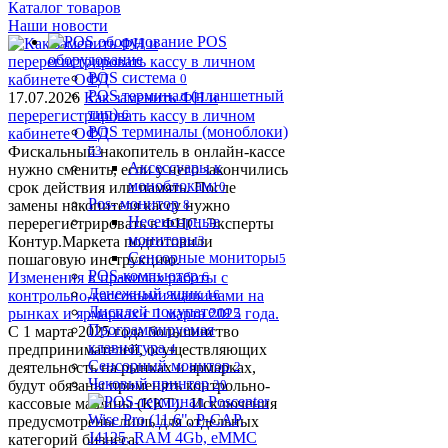
Каталог товаров
Наши новости
POS
оборудование
POS система
0
POS терминал (планшетный
17.07.2026
Как заменить ФН и
тип)
перерегистрировать кассу в личном
6
POS терминалы (моноблоки)
кабинете ОФД
Фискальный накопитель в онлайн-кассе
63
Аксессуары к
нужно сменить, если у него закончились
моноблокам
срок действия или память. После
10
Pos- монитор
замены накопителя кассу нужно
8
Несенсорные
перерегистрировать в ФНС. Эксперты
мониторы
Контур.Маркета подготовили
3
Сенсорные мониторы
пошаговую инструкцию.
5
POS-компьютер
Изменения в правилах работы с
6
Денежный ящик
контрольно-кассовыми машинами на
16
Дисплей покупателя
рынках и ярмарках с 1 марта 2025 года.
2
Программируемая
С 1 марта 2025 года большинство
клавиатура
предпринимателей, осуществляющих
4
Сенсорный монитор
деятельность на рынках и ярмарках,
2
Чековый принтер
будут обязаны применять контрольно-
20
кассовые машины (ККТ). Исключения
предусмотрены лишь для отдельных
категорий бизнеса.