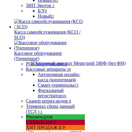
Новый
303
ЗИП Эвотор
2
Б/У
0
Новый
2
Касса самообслуживания (КСО /
SCO)
Кассовое оборудование
(Уцененное)
POS оборудование
6
Кассовые аппараты
36
Автономная онлайн-
касса (кнопочная)
6
Смарт-терминалы
13
Фискальный
регистратор
16
Сканер штрих-кодов
8
Терминал сбора данный
(ТСД )
1
Рекомендуем
САМЫЙ НИЗ!
ХИТ ПРОДАЖ Б/У