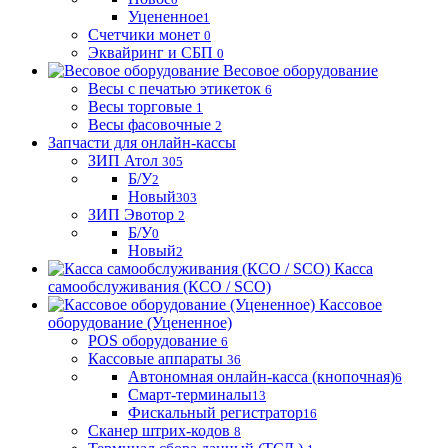
Уцененное
1
Счетчики монет
0
Эквайринг и СБП
0
Весовое оборудование
Весы с печатью этикеток
6
Весы торговые
1
Весы фасовочные
2
Запчасти для онлайн-кассы
ЗИП Атол
305
Б/У
2
Новый
303
ЗИП Эвотор
2
Б/У
0
Новый
2
Касса
самообслуживания (КСО / SCO)
Кассовое
оборудование (Уцененное)
POS оборудование
6
Кассовые аппараты
36
Автономная онлайн-касса (кнопочная)
6
Смарт-терминалы
13
Фискальный регистратор
16
Сканер штрих-кодов
8