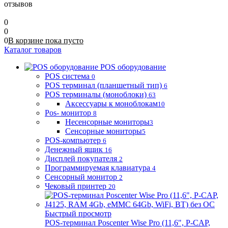
отзывов
0
0
0
В корзине
пока
пусто
Каталог товаров
POS оборудование
POS система
0
POS терминал (планшетный тип)
6
POS терминалы (моноблоки)
63
Аксессуары к моноблокам
10
Pos- монитор
8
Несенсорные мониторы
3
Сенсорные мониторы
5
POS-компьютер
6
Денежный ящик
16
Дисплей покупателя
2
Программируемая клавиатура
4
Сенсорный монитор
2
Чековый принтер
20
Быстрый просмотр
POS-терминал Poscenter Wise Pro (11,6", P-CAP,