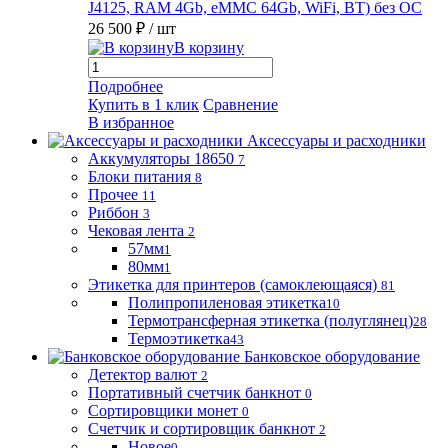
J4125, RAM 4Gb, eMMC 64Gb, WiFi, BT) без ОС
26 500 ₽
/ шт
В корзину
Подробнее
Купить в 1 клик
Сравнение
В избранное
Аксессуары и расходники
Аккумуляторы 18650
7
Блоки питания
8
Прочее
11
Риббон
3
Чековая лента
2
57мм
1
80мм
1
Этикетка для принтеров (самоклеющаяся)
81
Полипропиленовая этикетка
10
Термотрансферная этикетка (полуглянец)
28
Термоэтикетка
43
Банковское оборудование
Детектор валют
2
Портативный счетчик банкнот
0
Сортировщики монет
0
Счетчик и сортировщик банкнот
2
Новое
0