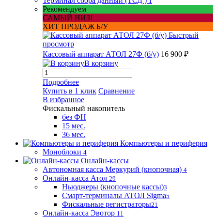
Терминал сбора данный (ТСД )
1
Рекомендуем
САМЫЙ НИЗ!
ХИТ ПРОДАЖ Б/У
Быстрый
просмотр
Кассовый аппарат АТОЛ 27Ф (б/у)
16 900 ₽
В корзину
Подробнее
Купить в 1 клик
Сравнение
В избранное
Фискальный накопитель
без ФН
15 мес.
36 мес.
Компьютеры и периферия
Моноблоки
4
Онлайн-кассы
Автономная касса Меркурий (кнопочная)
4
Онлайн-касса Атол
29
Ньюджеры (кнопочные кассы)
3
Смарт-терминалы АТОЛ Sigma
5
Фискальные регистраторы
21
Онлайн-касса Эвотор
11