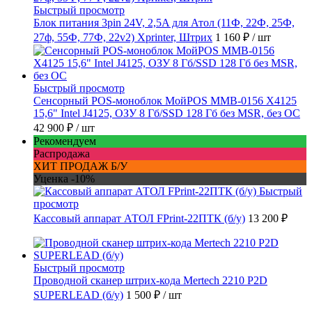
Быстрый просмотр
Блок питания 3pin 24V, 2,5A для Атол (11Ф, 22Ф, 25Ф,
27ф, 55Ф, 77Ф, 22v2) Xprinter, Штрих
1 160 ₽
/ шт
Быстрый просмотр
Сенсорный POS-моноблок МойPOS MMB-0156 X4125
15,6" Intel J4125, ОЗУ 8 Гб/SSD 128 Гб без MSR, без ОС
42 900 ₽
/ шт
Рекомендуем
Распродажа
ХИТ ПРОДАЖ Б/У
Уценка -10%
Быстрый
просмотр
Кассовый аппарат АТОЛ FPrint-22ПТК (б/у)
13 200 ₽
Быстрый просмотр
Проводной сканер штрих-кода Mertech 2210 P2D
SUPERLEAD (б/у)
1 500 ₽
/ шт