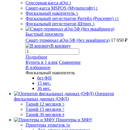
Сенсорная касса aQsi
3
Смарт-касса MSPOS (Мультисофт)
1
Фискальный накопитель
5
Фискальный регистратор Ритейл (Poscenter)
15
Фискальный регистратор Штрих
3
Быстрый просмотр
Смарт-терминал aQsi-5Ф (без эквайринга)
17 050 ₽
В корзину
Подробнее
Купить в 1 клик
Сравнение
В избранное
Фискальный накопитель
без ФН
15 мес.
36 мес.
Оператор
фискальных данных (ОФД)
Тариф 12 месяцев
5
Тариф 15 месяцев
7
Тариф 36 месяцев
8
Принтеры и МФУ
Принтеры этикеток
50