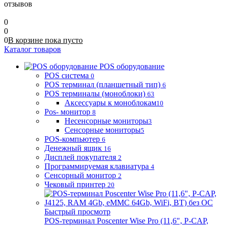
отзывов
0
0
0
В корзине
пока
пусто
Каталог товаров
POS оборудование
POS система
0
POS терминал (планшетный тип)
6
POS терминалы (моноблоки)
63
Аксессуары к моноблокам
10
Pos- монитор
8
Несенсорные мониторы
3
Сенсорные мониторы
5
POS-компьютер
6
Денежный ящик
16
Дисплей покупателя
2
Программируемая клавиатура
4
Сенсорный монитор
2
Чековый принтер
20
Быстрый просмотр
POS-терминал Poscenter Wise Pro (11,6", P-CAP,