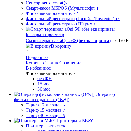
Сенсорная касса aQsi
3
Смарт-касса MSPOS (Мультисофт)
1
Фискальный накопитель
5
Фискальный регистратор Ритейл (Poscenter)
15
Фискальный регистратор Штрих
3
Быстрый просмотр
Смарт-терминал aQsi-5Ф (без эквайринга)
17 050 ₽
В корзину
Подробнее
Купить в 1 клик
Сравнение
В избранное
Фискальный накопитель
без ФН
15 мес.
36 мес.
Оператор
фискальных данных (ОФД)
Тариф 12 месяцев
5
Тариф 15 месяцев
7
Тариф 36 месяцев
8
Принтеры и МФУ
Принтеры этикеток
50