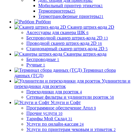
Доп. опции для принтера
2
Мобильный принтер этикеток
1
Термопринтеры
25
Термотрансферные принтеры
21
Риббон
Сканер штрих-кода 2D
Аксессуары для сканера ШК
6
Беспроводной сканер штрих-кода 2D
13
Проводной сканер штрих-кода 2D
16
Стационарный сканер штрих-кода 2D
5
Сканеры штрих-кода
Беспроводные
1
Ручные
1
Терминал сбора
данных (ТСД)
Удлинители и
переходники для розеток
Переходники для розеток
4
Сетевые фильтры и удлинители розеток
58
Услуги и Софт
Программное обеспечение Атол
9
Прочие услуги
10
Тарифы Мой Склад
31
Услуги по онлайн-кассам
24
Услуги по принтерам чековым и этикеток
2