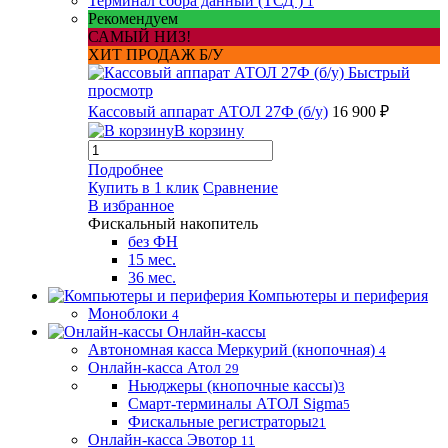
Терминал сбора данный (ТСД )
1
Рекомендуем
САМЫЙ НИЗ!
ХИТ ПРОДАЖ Б/У
Быстрый
просмотр
Кассовый аппарат АТОЛ 27Ф (б/у)
16 900 ₽
В корзину
Подробнее
Купить в 1 клик
Сравнение
В избранное
Фискальный накопитель
без ФН
15 мес.
36 мес.
Компьютеры и периферия
Моноблоки
4
Онлайн-кассы
Автономная касса Меркурий (кнопочная)
4
Онлайн-касса Атол
29
Ньюджеры (кнопочные кассы)
3
Смарт-терминалы АТОЛ Sigma
5
Фискальные регистраторы
21
Онлайн-касса Эвотор
11