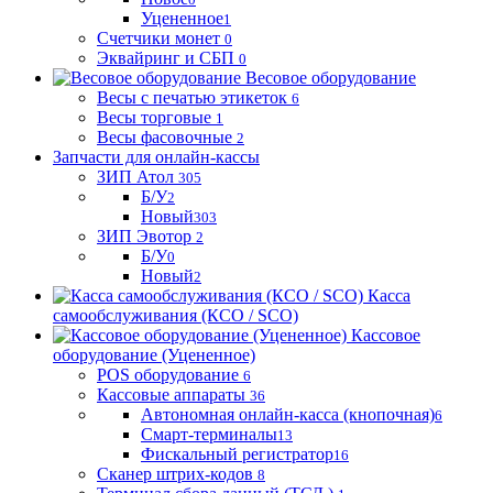
Уцененное
1
Счетчики монет
0
Эквайринг и СБП
0
Весовое оборудование
Весы с печатью этикеток
6
Весы торговые
1
Весы фасовочные
2
Запчасти для онлайн-кассы
ЗИП Атол
305
Б/У
2
Новый
303
ЗИП Эвотор
2
Б/У
0
Новый
2
Касса
самообслуживания (КСО / SCO)
Кассовое
оборудование (Уцененное)
POS оборудование
6
Кассовые аппараты
36
Автономная онлайн-касса (кнопочная)
6
Смарт-терминалы
13
Фискальный регистратор
16
Сканер штрих-кодов
8