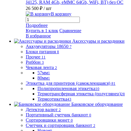
J4125, RAM 4Gb, eMMC 64Gb, WiFi, BT) без ОС
26 500 ₽
/ шт
В корзину
Подробнее
Купить в 1 клик
Сравнение
В избранное
Аксессуары и расходники
Аккумуляторы 18650
7
Блоки питания
8
Прочее
11
Риббон
3
Чековая лента
2
57мм
1
80мм
1
Этикетка для принтеров (самоклеющаяся)
81
Полипропиленовая этикетка
10
Термотрансферная этикетка (полуглянец)
28
Термоэтикетка
43
Банковское оборудование
Детектор валют
2
Портативный счетчик банкнот
0
Сортировщики монет
0
Счетчик и сортировщик банкнот
2
Новое
0