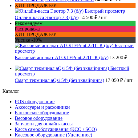
ХИТ ПРОДАЖ Б/У
Быстрый просмотр
Онлайн-касса Эвотор 7.3 (б/у)
14 500 ₽
/ шт
Рекомендуем
Распродажа
ХИТ ПРОДАЖ Б/У
Уценка -10%
Быстрый
просмотр
Кассовый аппарат АТОЛ FPrint-22ПТК (б/у)
13 200 ₽
Быстрый
просмотр
Смарт-терминал aQsi-5Ф (без эквайринга)
17 050 ₽
/ шт
Каталог
POS оборудование
Аксессуары и расходники
Банковское оборудование
Весовое оборудование
Запчасти для онлайн-кассы
Касса самообслуживания (КСО / SCO)
Кассовое оборудование (Уцененное)