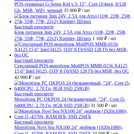
POS-терминал G-Sense Kid v.3: 15", Core i3/4gen, 8/128
Gb, MSR, WiFi, черный
35 000 ₽
/ шт
Быстрый просмотр
Блок питания 3pin 24V, 2,5A для Атол (11Ф, 22Ф, 25Ф,
27ф, 55Ф, 77Ф, 22v2) Xprinter, Штрих
1 160 ₽
/ шт
Быстрый просмотр
Сенсорный POS-моноблок МойPOS MMB-0156 X4125
15,6" Intel J4125, ОЗУ 8 Гб/SSD 128 Гб без MSR, без ОС
42 900 ₽
/ шт
Быстрый просмотр
Моноблок PC OKPOS 24 (безрамочный, "24", Core i5-
6400CPU, 2.70 Гц, 8GB SSD 250GB)
31 500 ₽
/ шт
Быстрый просмотр
Моноблок Novi Sea NX100 24" дюймов (1920x1080),
Core i5 -4570S, RAM 8ГБ, SSD 256ГБ
24 500 ₽
/ шт