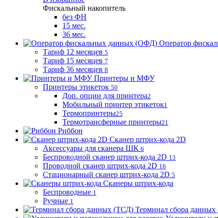
Фискальный накопитель
без ФН
15 мес.
36 мес.
Оператор фиска
Тариф 12 месяцев
5
Тариф 15 месяцев
7
Тариф 36 месяцев
8
Принтеры и МФУ
Принтеры этикеток
50
Доп. опции для принтера
2
Мобильный принтер этикеток
1
Термопринтеры
25
Термотрансферные принтеры
21
Риббон
Сканер штрих-кода 2D
Аксессуары для сканера ШК
6
Беспроводной сканер штрих-кода 2D
13
Проводной сканер штрих-кода 2D
16
Стационарный сканер штрих-кода 2D
5
Сканеры штрих-кода
Беспроводные
1
Ручные
1
Терминал сбора данных