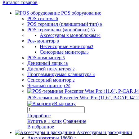
Каталог товаров
POS оборудование
POS система
0
POS терминал (планшетный тип)
6
POS терминалы (моноблоки)
63
Аксессуары к моноблокам
10
Pos- монитор
8
Несенсорные мониторы
3
Сенсорные мониторы
5
POS-компьютер
6
Денежный ящик
16
Дисплей покупателя
2
Программируемая клавиатура
4
Сенсорный монитор
2
Чековый принтер
20
POS-терминал Poscenter Wise Pro (11,6", P-CAP, J
В корзину
Подробнее
Купить в 1 клик
Сравнение
В избранное
Аксессуары и расходники
Аккумуляторы 18650
7