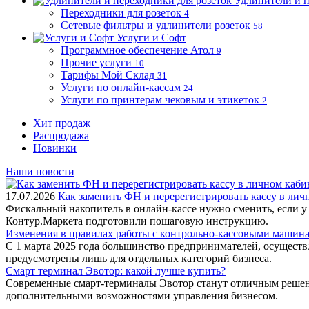
Удлинители и п
Переходники для розеток
4
Сетевые фильтры и удлинители розеток
58
Услуги и Софт
Программное обеспечение Атол
9
Прочие услуги
10
Тарифы Мой Склад
31
Услуги по онлайн-кассам
24
Услуги по принтерам чековым и этикеток
2
Хит продаж
Распродажа
Новинки
Наши новости
17.07.2026
Как заменить ФН и перерегистрировать кассу в ли
Фискальный накопитель в онлайн-кассе нужно сменить, если у
Контур.Маркета подготовили пошаговую инструкцию.
Изменения в правилах работы с контрольно-кассовыми машинам
С 1 марта 2025 года большинство предпринимателей, осущест
предусмотрены лишь для отдельных категорий бизнеса.
Смарт терминал Эвотор: какой лучше купить?
Современные смарт-терминалы Эвотор станут отличным решени
дополнительными возможностями управления бизнесом.