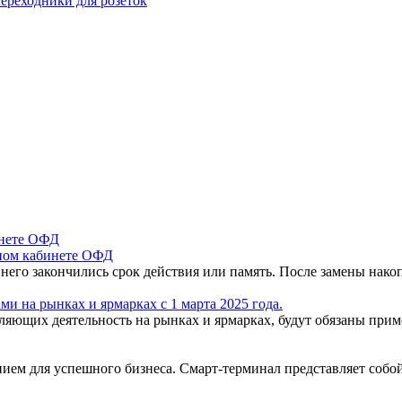
ереходники для розеток
чном кабинете ОФД
 него закончились срок действия или память. После замены нак
и на рынках и ярмарках с 1 марта 2025 года.
вляющих деятельность на рынках и ярмарках, будут обязаны пр
ем для успешного бизнеса. Смарт-терминал представляет собо