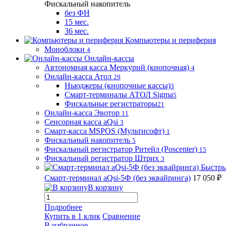
Фискальный накопитель
без ФН
15 мес.
36 мес.
Компьютеры и периферия
Моноблоки
4
Онлайн-кассы
Автономная касса Меркурий (кнопочная)
4
Онлайн-касса Атол
29
Ньюджеры (кнопочные кассы)
3
Смарт-терминалы АТОЛ Sigma
5
Фискальные регистраторы
21
Онлайн-касса Эвотор
11
Сенсорная касса aQsi
3
Смарт-касса MSPOS (Мультисофт)
1
Фискальный накопитель
5
Фискальный регистратор Ритейл (Poscenter)
15
Фискальный регистратор Штрих
3
Быстры
Смарт-терминал aQsi-5Ф (без эквайринга)
17 050 ₽
В корзину
Подробнее
Купить в 1 клик
Сравнение
В избранное