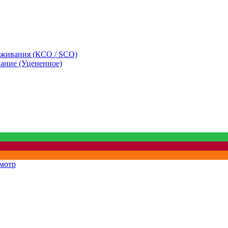
уживания (КСО / SCO)
вание (Уцененное)
мотр