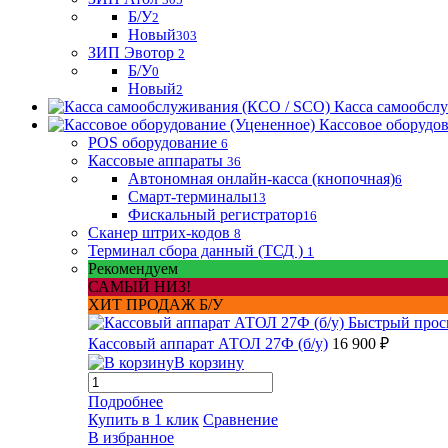
Б/У
2
Новый
303
ЗИП Эвотор
2
Б/У
0
Новый
2
Касса самообсл
Кассовое оборудо
POS оборудование
6
Кассовые аппараты
36
Автономная онлайн-касса (кнопочная)
6
Смарт-терминалы
13
Фискальный регистратор
16
Сканер штрих-кодов
8
Терминал сбора данный (ТСД )
1
Рекомендуем
САМЫЙ НИЗ!
ХИТ ПРОДАЖ Б/У
Быстрый прос
Кассовый аппарат АТОЛ 27Ф (б/у)
16 900 ₽
В корзину
Подробнее
Купить в 1 клик
Сравнение
В избранное