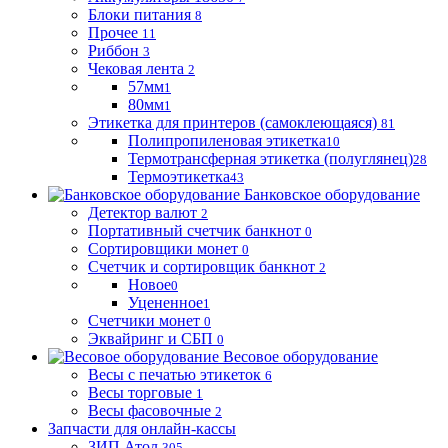
Блоки питания
8
Прочее
11
Риббон
3
Чековая лента
2
57мм
1
80мм
1
Этикетка для принтеров (самоклеющаяся)
81
Полипропиленовая этикетка
10
Термотрансферная этикетка (полуглянец)
28
Термоэтикетка
43
Банковское оборудование
Детектор валют
2
Портативный счетчик банкнот
0
Сортировщики монет
0
Счетчик и сортировщик банкнот
2
Новое
0
Уцененное
1
Счетчики монет
0
Эквайринг и СБП
0
Весовое оборудование
Весы с печатью этикеток
6
Весы торговые
1
Весы фасовочные
2
Запчасти для онлайн-кассы
ЗИП Атол
305