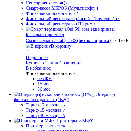
Сенсорная касса aQsi
3
Смарт-касса MSPOS (Мультисофт)
1
Фискальный накопитель
5
Фискальный регистратор Ритейл (Poscenter)
15
Фискальный регистратор Штрих
3
Быстрый просмотр
Смарт-терминал aQsi-5Ф (без эквайринга)
17 050 ₽
В корзину
Подробнее
Купить в 1 клик
Сравнение
В избранное
Фискальный накопитель
без ФН
15 мес.
36 мес.
Оператор
фискальных данных (ОФД)
Тариф 12 месяцев
5
Тариф 15 месяцев
7
Тариф 36 месяцев
8
Принтеры и МФУ
Принтеры этикеток
50