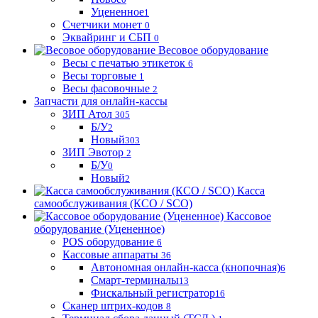
Уцененное
1
Счетчики монет
0
Эквайринг и СБП
0
Весовое оборудование
Весы с печатью этикеток
6
Весы торговые
1
Весы фасовочные
2
Запчасти для онлайн-кассы
ЗИП Атол
305
Б/У
2
Новый
303
ЗИП Эвотор
2
Б/У
0
Новый
2
Касса
самообслуживания (КСО / SCO)
Кассовое
оборудование (Уцененное)
POS оборудование
6
Кассовые аппараты
36
Автономная онлайн-касса (кнопочная)
6
Смарт-терминалы
13
Фискальный регистратор
16
Сканер штрих-кодов
8