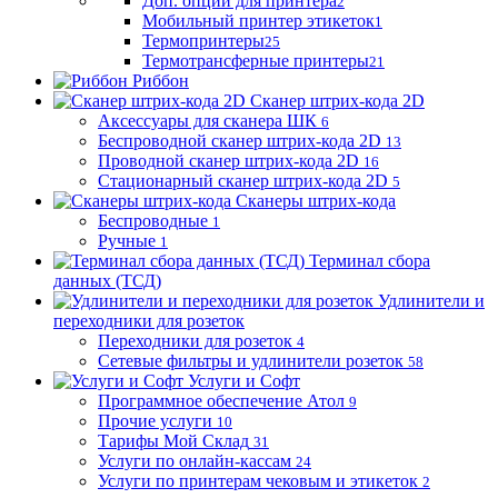
Доп. опции для принтера
2
Мобильный принтер этикеток
1
Термопринтеры
25
Термотрансферные принтеры
21
Риббон
Сканер штрих-кода 2D
Аксессуары для сканера ШК
6
Беспроводной сканер штрих-кода 2D
13
Проводной сканер штрих-кода 2D
16
Стационарный сканер штрих-кода 2D
5
Сканеры штрих-кода
Беспроводные
1
Ручные
1
Терминал сбора
данных (ТСД)
Удлинители и
переходники для розеток
Переходники для розеток
4
Сетевые фильтры и удлинители розеток
58
Услуги и Софт
Программное обеспечение Атол
9
Прочие услуги
10
Тарифы Мой Склад
31
Услуги по онлайн-кассам
24
Услуги по принтерам чековым и этикеток
2