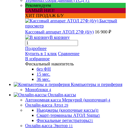
Терминал сбора данный (ТСД )
1
Рекомендуем
САМЫЙ НИЗ!
ХИТ ПРОДАЖ Б/У
Быстрый
просмотр
Кассовый аппарат АТОЛ 27Ф (б/у)
16 900 ₽
В корзину
Подробнее
Купить в 1 клик
Сравнение
В избранное
Фискальный накопитель
без ФН
15 мес.
36 мес.
Компьютеры и периферия
Моноблоки
4
Онлайн-кассы
Автономная касса Меркурий (кнопочная)
4
Онлайн-касса Атол
29
Ньюджеры (кнопочные кассы)
3
Смарт-терминалы АТОЛ Sigma
5
Фискальные регистраторы
21
Онлайн-касса Эвотор
11