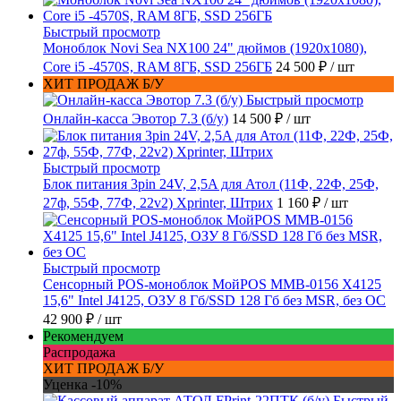
Быстрый просмотр
Моноблок Novi Sea NX100 24" дюймов (1920x1080),
Core i5 -4570S, RAM 8ГБ, SSD 256ГБ
24 500 ₽
/ шт
ХИТ ПРОДАЖ Б/У
Быстрый просмотр
Онлайн-касса Эвотор 7.3 (б/у)
14 500 ₽
/ шт
Быстрый просмотр
Блок питания 3pin 24V, 2,5A для Атол (11Ф, 22Ф, 25Ф,
27ф, 55Ф, 77Ф, 22v2) Xprinter, Штрих
1 160 ₽
/ шт
Быстрый просмотр
Сенсорный POS-моноблок МойPOS MMB-0156 X4125
15,6" Intel J4125, ОЗУ 8 Гб/SSD 128 Гб без MSR, без ОС
42 900 ₽
/ шт
Рекомендуем
Распродажа
ХИТ ПРОДАЖ Б/У
Уценка -10%
Быстрый