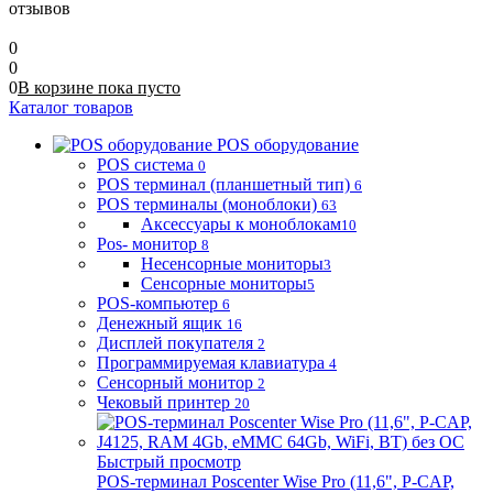
отзывов
0
0
0
В корзине
пока
пусто
Каталог товаров
POS оборудование
POS система
0
POS терминал (планшетный тип)
6
POS терминалы (моноблоки)
63
Аксессуары к моноблокам
10
Pos- монитор
8
Несенсорные мониторы
3
Сенсорные мониторы
5
POS-компьютер
6
Денежный ящик
16
Дисплей покупателя
2
Программируемая клавиатура
4
Сенсорный монитор
2
Чековый принтер
20
Быстрый просмотр
POS-терминал Poscenter Wise Pro (11,6", P-CAP,