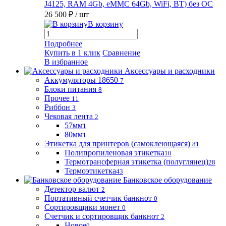
J4125, RAM 4Gb, eMMC 64Gb, WiFi, BT) без ОС
26 500 ₽
/ шт
В корзину
Подробнее
Купить в 1 клик
Сравнение
В избранное
Аксессуары и расходники
Аккумуляторы 18650
7
Блоки питания
8
Прочее
11
Риббон
3
Чековая лента
2
57мм
1
80мм
1
Этикетка для принтеров (самоклеющаяся)
81
Полипропиленовая этикетка
10
Термотрансферная этикетка (полуглянец)
28
Термоэтикетка
43
Банковское оборудование
Детектор валют
2
Портативный счетчик банкнот
0
Сортировщики монет
0
Счетчик и сортировщик банкнот
2
Новое
0