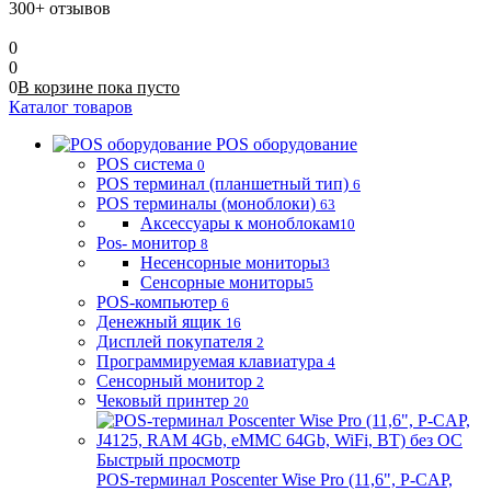
300+ отзывов
0
0
0
В корзине
пока
пусто
Каталог товаров
POS оборудование
POS система
0
POS терминал (планшетный тип)
6
POS терминалы (моноблоки)
63
Аксессуары к моноблокам
10
Pos- монитор
8
Несенсорные мониторы
3
Сенсорные мониторы
5
POS-компьютер
6
Денежный ящик
16
Дисплей покупателя
2
Программируемая клавиатура
4
Сенсорный монитор
2
Чековый принтер
20
Быстрый просмотр
POS-терминал Poscenter Wise Pro (11,6", P-CAP,