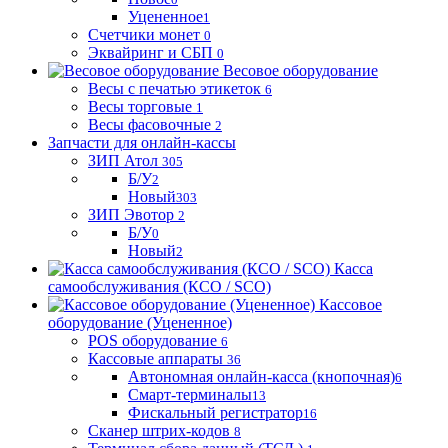
Уцененное
1
Счетчики монет
0
Эквайринг и СБП
0
Весовое оборудование
Весы с печатью этикеток
6
Весы торговые
1
Весы фасовочные
2
Запчасти для онлайн-кассы
ЗИП Атол
305
Б/У
2
Новый
303
ЗИП Эвотор
2
Б/У
0
Новый
2
Касса
самообслуживания (КСО / SCO)
Кассовое
оборудование (Уцененное)
POS оборудование
6
Кассовые аппараты
36
Автономная онлайн-касса (кнопочная)
6
Смарт-терминалы
13
Фискальный регистратор
16
Сканер штрих-кодов
8