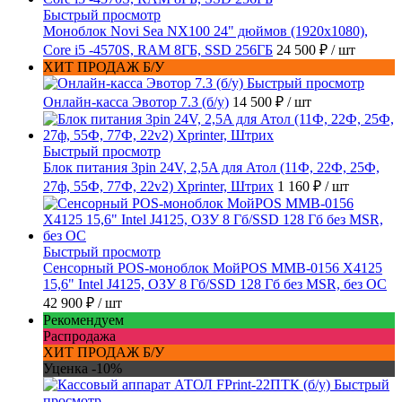
Быстрый просмотр
Моноблок Novi Sea NX100 24" дюймов (1920x1080),
Core i5 -4570S, RAM 8ГБ, SSD 256ГБ
24 500 ₽
/ шт
ХИТ ПРОДАЖ Б/У
Быстрый просмотр
Онлайн-касса Эвотор 7.3 (б/у)
14 500 ₽
/ шт
Быстрый просмотр
Блок питания 3pin 24V, 2,5A для Атол (11Ф, 22Ф, 25Ф,
27ф, 55Ф, 77Ф, 22v2) Xprinter, Штрих
1 160 ₽
/ шт
Быстрый просмотр
Сенсорный POS-моноблок МойPOS MMB-0156 X4125
15,6" Intel J4125, ОЗУ 8 Гб/SSD 128 Гб без MSR, без ОС
42 900 ₽
/ шт
Рекомендуем
Распродажа
ХИТ ПРОДАЖ Б/У
Уценка -10%
Быстрый
просмотр