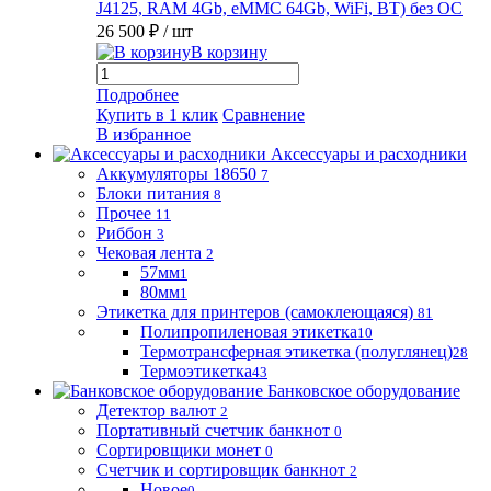
J4125, RAM 4Gb, eMMC 64Gb, WiFi, BT) без ОС
26 500 ₽
/ шт
В корзину
Подробнее
Купить в 1 клик
Сравнение
В избранное
Аксессуары и расходники
Аккумуляторы 18650
7
Блоки питания
8
Прочее
11
Риббон
3
Чековая лента
2
57мм
1
80мм
1
Этикетка для принтеров (самоклеющаяся)
81
Полипропиленовая этикетка
10
Термотрансферная этикетка (полуглянец)
28
Термоэтикетка
43
Банковское оборудование
Детектор валют
2
Портативный счетчик банкнот
0
Сортировщики монет
0
Счетчик и сортировщик банкнот
2
Новое
0