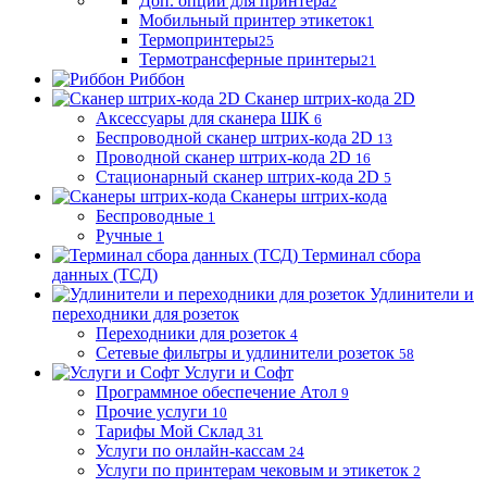
Доп. опции для принтера
2
Мобильный принтер этикеток
1
Термопринтеры
25
Термотрансферные принтеры
21
Риббон
Сканер штрих-кода 2D
Аксессуары для сканера ШК
6
Беспроводной сканер штрих-кода 2D
13
Проводной сканер штрих-кода 2D
16
Стационарный сканер штрих-кода 2D
5
Сканеры штрих-кода
Беспроводные
1
Ручные
1
Терминал сбора
данных (ТСД)
Удлинители и
переходники для розеток
Переходники для розеток
4
Сетевые фильтры и удлинители розеток
58
Услуги и Софт
Программное обеспечение Атол
9
Прочие услуги
10
Тарифы Мой Склад
31
Услуги по онлайн-кассам
24
Услуги по принтерам чековым и этикеток
2