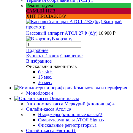
Терминал сбора данный (ТСД )
1
Рекомендуем
САМЫЙ НИЗ!
ХИТ ПРОДАЖ Б/У
Быстрый
просмотр
Кассовый аппарат АТОЛ 27Ф (б/у)
16 900 ₽
В корзину
Подробнее
Купить в 1 клик
Сравнение
В избранное
Фискальный накопитель
без ФН
15 мес.
36 мес.
Компьютеры и периферия
Моноблоки
4
Онлайн-кассы
Автономная касса Меркурий (кнопочная)
4
Онлайн-касса Атол
29
Ньюджеры (кнопочные кассы)
3
Смарт-терминалы АТОЛ Sigma
5
Фискальные регистраторы
21
Онлайн-касса Эвотор
11