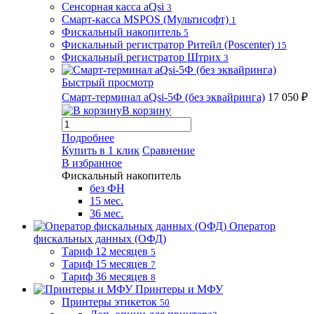
Сенсорная касса aQsi
3
Смарт-касса MSPOS (Мультисофт)
1
Фискальный накопитель
5
Фискальный регистратор Ритейл (Poscenter)
15
Фискальный регистратор Штрих
3
Быстрый просмотр
Смарт-терминал aQsi-5Ф (без эквайринга)
17 050 ₽
В корзину
Подробнее
Купить в 1 клик
Сравнение
В избранное
Фискальный накопитель
без ФН
15 мес.
36 мес.
Оператор
фискальных данных (ОФД)
Тариф 12 месяцев
5
Тариф 15 месяцев
7
Тариф 36 месяцев
8
Принтеры и МФУ
Принтеры этикеток
50