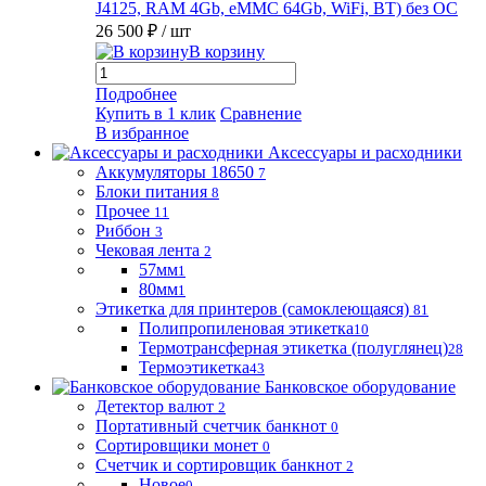
J4125, RAM 4Gb, eMMC 64Gb, WiFi, BT) без ОС
26 500 ₽
/ шт
В корзину
Подробнее
Купить в 1 клик
Сравнение
В избранное
Аксессуары и расходники
Аккумуляторы 18650
7
Блоки питания
8
Прочее
11
Риббон
3
Чековая лента
2
57мм
1
80мм
1
Этикетка для принтеров (самоклеющаяся)
81
Полипропиленовая этикетка
10
Термотрансферная этикетка (полуглянец)
28
Термоэтикетка
43
Банковское оборудование
Детектор валют
2
Портативный счетчик банкнот
0
Сортировщики монет
0
Счетчик и сортировщик банкнот
2
Новое
0