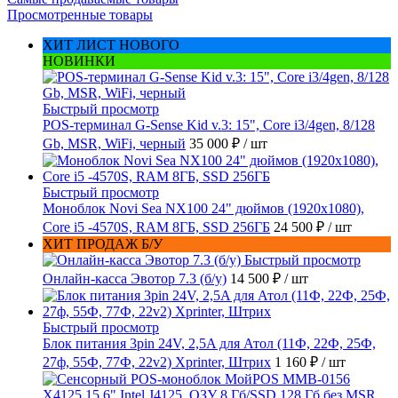
Просмотренные товары
ХИТ ЛИСТ НОВОГО
НОВИНКИ
Быстрый просмотр
POS-терминал G-Sense Kid v.3: 15", Core i3/4gen, 8/128
Gb, MSR, WiFi, черный
35 000 ₽
/ шт
Быстрый просмотр
Моноблок Novi Sea NX100 24" дюймов (1920x1080),
Core i5 -4570S, RAM 8ГБ, SSD 256ГБ
24 500 ₽
/ шт
ХИТ ПРОДАЖ Б/У
Быстрый просмотр
Онлайн-касса Эвотор 7.3 (б/у)
14 500 ₽
/ шт
Быстрый просмотр
Блок питания 3pin 24V, 2,5A для Атол (11Ф, 22Ф, 25Ф,
27ф, 55Ф, 77Ф, 22v2) Xprinter, Штрих
1 160 ₽
/ шт