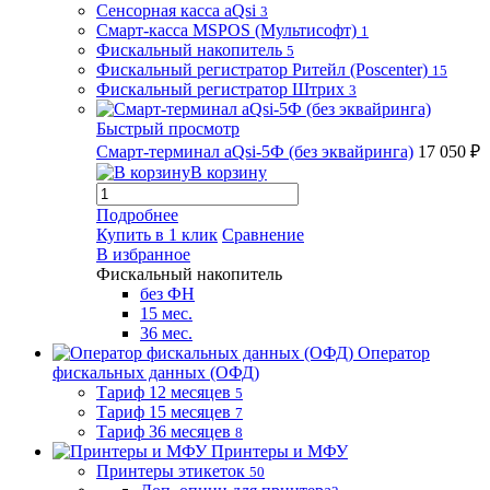
Сенсорная касса aQsi
3
Смарт-касса MSPOS (Мультисофт)
1
Фискальный накопитель
5
Фискальный регистратор Ритейл (Poscenter)
15
Фискальный регистратор Штрих
3
Быстрый просмотр
Смарт-терминал aQsi-5Ф (без эквайринга)
17 050 ₽
В корзину
Подробнее
Купить в 1 клик
Сравнение
В избранное
Фискальный накопитель
без ФН
15 мес.
36 мес.
Оператор
фискальных данных (ОФД)
Тариф 12 месяцев
5
Тариф 15 месяцев
7
Тариф 36 месяцев
8
Принтеры и МФУ
Принтеры этикеток
50