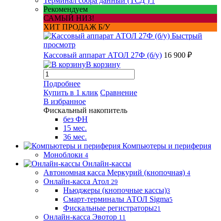
Терминал сбора данный (ТСД )
1
Рекомендуем
САМЫЙ НИЗ!
ХИТ ПРОДАЖ Б/У
Быстрый
просмотр
Кассовый аппарат АТОЛ 27Ф (б/у)
16 900 ₽
В корзину
Подробнее
Купить в 1 клик
Сравнение
В избранное
Фискальный накопитель
без ФН
15 мес.
36 мес.
Компьютеры и периферия
Моноблоки
4
Онлайн-кассы
Автономная касса Меркурий (кнопочная)
4
Онлайн-касса Атол
29
Ньюджеры (кнопочные кассы)
3
Смарт-терминалы АТОЛ Sigma
5
Фискальные регистраторы
21
Онлайн-касса Эвотор
11