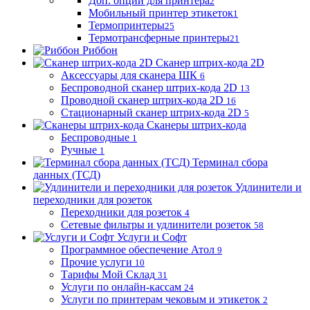
Доп. опции для принтера
2
Мобильный принтер этикеток
1
Термопринтеры
25
Термотрансферные принтеры
21
Риббон
Сканер штрих-кода 2D
Аксессуары для сканера ШК
6
Беспроводной сканер штрих-кода 2D
13
Проводной сканер штрих-кода 2D
16
Стационарный сканер штрих-кода 2D
5
Сканеры штрих-кода
Беспроводные
1
Ручные
1
Терминал сбора
данных (ТСД)
Удлинители и
переходники для розеток
Переходники для розеток
4
Сетевые фильтры и удлинители розеток
58
Услуги и Софт
Программное обеспечение Атол
9
Прочие услуги
10
Тарифы Мой Склад
31
Услуги по онлайн-кассам
24
Услуги по принтерам чековым и этикеток
2