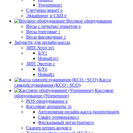
Уцененное
1
Счетчики монет
0
Эквайринг и СБП
0
Весовое оборудование
Весы с печатью этикеток
6
Весы торговые
1
Весы фасовочные
2
Запчасти для онлайн-кассы
ЗИП Атол
305
Б/У
2
Новый
303
ЗИП Эвотор
2
Б/У
0
Новый
2
Касса
самообслуживания (КСО / SCO)
Кассовое
оборудование (Уцененное)
POS оборудование
6
Кассовые аппараты
36
Автономная онлайн-касса (кнопочная)
6
Смарт-терминалы
13
Фискальный регистратор
16
Сканер штрих-кодов
8