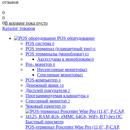
отзывов
0
0
0
В корзине
пока
пусто
Каталог товаров
POS оборудование
POS система
0
POS терминал (планшетный тип)
6
POS терминалы (моноблоки)
63
Аксессуары к моноблокам
10
Pos- монитор
8
Несенсорные мониторы
3
Сенсорные мониторы
5
POS-компьютер
6
Денежный ящик
16
Дисплей покупателя
2
Программируемая клавиатура
4
Сенсорный монитор
2
Чековый принтер
20
Быстрый просмотр
POS-терминал Poscenter Wise Pro (11,6", P-CAP,