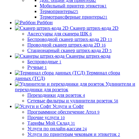
Доп. опции для принтера
2
Мобильный принтер этикеток
1
Термопринтеры
25
Термотрансферные принтеры
21
Риббон
Сканер штрих-кода 2D
Аксессуары для сканера ШК
6
Беспроводной сканер штрих-кода 2D
13
Проводной сканер штрих-кода 2D
16
Стационарный сканер штрих-кода 2D
5
Сканеры штрих-кода
Беспроводные
1
Ручные
1
Терминал сбора
данных (ТСД)
Удлинители и
переходники для розеток
Переходники для розеток
4
Сетевые фильтры и удлинители розеток
58
Услуги и Софт
Программное обеспечение Атол
9
Прочие услуги
10
Тарифы Мой Склад
31
Услуги по онлайн-кассам
24
Услуги по принтерам чековым и этикеток
2