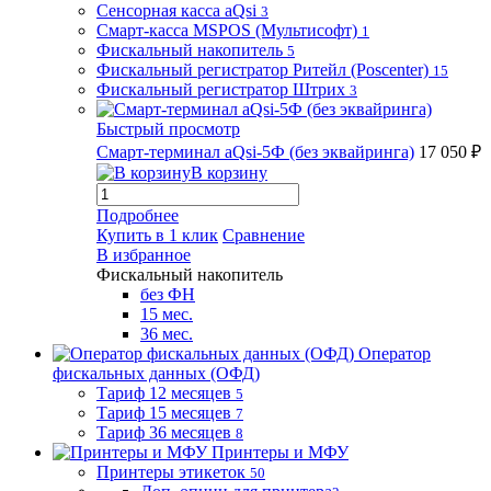
Сенсорная касса aQsi
3
Смарт-касса MSPOS (Мультисофт)
1
Фискальный накопитель
5
Фискальный регистратор Ритейл (Poscenter)
15
Фискальный регистратор Штрих
3
Быстрый просмотр
Смарт-терминал aQsi-5Ф (без эквайринга)
17 050 ₽
В корзину
Подробнее
Купить в 1 клик
Сравнение
В избранное
Фискальный накопитель
без ФН
15 мес.
36 мес.
Оператор
фискальных данных (ОФД)
Тариф 12 месяцев
5
Тариф 15 месяцев
7
Тариф 36 месяцев
8
Принтеры и МФУ
Принтеры этикеток
50