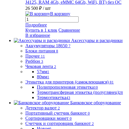
J4125, RAM 4Gb, eMMC 64Gb, WiFi, BT) без ОС
26 500 ₽
/ шт
В корзину
Подробнее
Купить в 1 клик
Сравнение
В избранное
Аксессуары и расходники
Аккумуляторы 18650
7
Блоки питания
8
Прочее
11
Риббон
3
Чековая лента
2
57мм
1
80мм
1
Этикетка для принтеров (самоклеющаяся)
81
Полипропиленовая этикетка
10
Термотрансферная этикетка (полуглянец)
28
Термоэтикетка
43
Банковское оборудование
Детектор валют
2
Портативный счетчик банкнот
0
Сортировщики монет
0
Счетчик и сортировщик банкнот
2
Новое
0