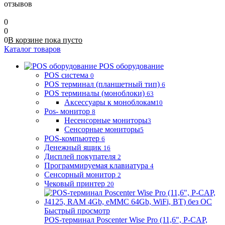
отзывов
0
0
0
В корзине
пока
пусто
Каталог товаров
POS оборудование
POS система
0
POS терминал (планшетный тип)
6
POS терминалы (моноблоки)
63
Аксессуары к моноблокам
10
Pos- монитор
8
Несенсорные мониторы
3
Сенсорные мониторы
5
POS-компьютер
6
Денежный ящик
16
Дисплей покупателя
2
Программируемая клавиатура
4
Сенсорный монитор
2
Чековый принтер
20
Быстрый просмотр
POS-терминал Poscenter Wise Pro (11,6", P-CAP,