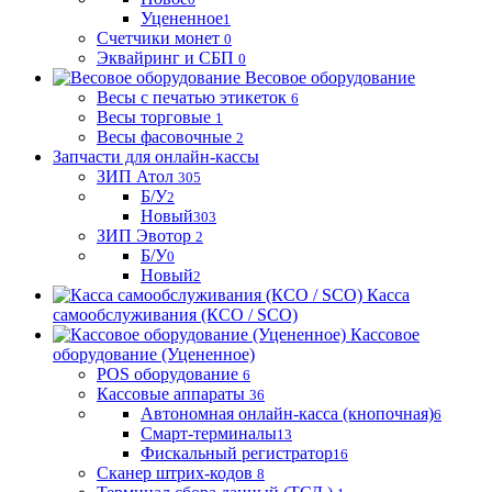
Уцененное
1
Счетчики монет
0
Эквайринг и СБП
0
Весовое оборудование
Весы с печатью этикеток
6
Весы торговые
1
Весы фасовочные
2
Запчасти для онлайн-кассы
ЗИП Атол
305
Б/У
2
Новый
303
ЗИП Эвотор
2
Б/У
0
Новый
2
Касса
самообслуживания (КСО / SCO)
Кассовое
оборудование (Уцененное)
POS оборудование
6
Кассовые аппараты
36
Автономная онлайн-касса (кнопочная)
6
Смарт-терминалы
13
Фискальный регистратор
16
Сканер штрих-кодов
8