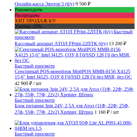
Онлайн-касса Эвотор 5 (б/у)
9 500 ₽
Рекомендуем
Распродажа
ХИТ ПРОДАЖ Б/У
Уценка -10%
Быстрый
просмотр
Кассовый аппарат АТОЛ FPrint-22ПТК (б/у)
13 200 ₽
Быстрый просмотр
Сенсорный POS-моноблок МойPOS MMB-0156 X4125
15,6" Intel J4125, ОЗУ 8 Гб/SSD 128 Гб без MSR, без ОС
42 900 ₽
/ шт
Быстрый просмотр
Блок питания 3pin 24V, 2,5A для Атол (11Ф, 22Ф, 25Ф,
27ф, 55Ф, 77Ф, 22v2) Xprinter, Штрих
1 160 ₽
/ шт
Быстрый просмотр