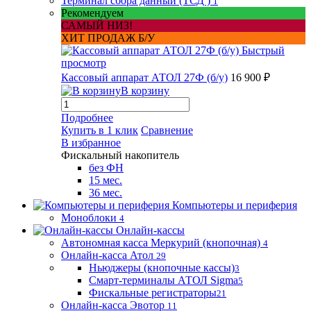
Терминал сбора данный (ТСД )
1
Рекомендуем
САМЫЙ НИЗ!
ХИТ ПРОДАЖ Б/У
Быстрый
просмотр
Кассовый аппарат АТОЛ 27Ф (б/у)
16 900 ₽
В корзину
Подробнее
Купить в 1 клик
Сравнение
В избранное
Фискальный накопитель
без ФН
15 мес.
36 мес.
Компьютеры и периферия
Моноблоки
4
Онлайн-кассы
Автономная касса Меркурий (кнопочная)
4
Онлайн-касса Атол
29
Ньюджеры (кнопочные кассы)
3
Смарт-терминалы АТОЛ Sigma
5
Фискальные регистраторы
21
Онлайн-касса Эвотор
11