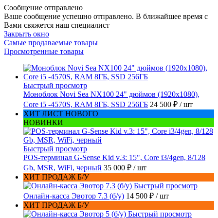
Сообщение отправлено
Ваше сообщение успешно отправлено. В ближайшее время с
Вами свяжется наш специалист
Закрыть окно
Самые продаваемые товары
Просмотренные товары
Быстрый просмотр
Моноблок Novi Sea NX100 24" дюймов (1920x1080),
Core i5 -4570S, RAM 8ГБ, SSD 256ГБ
24 500 ₽
/ шт
ХИТ ЛИСТ НОВОГО
НОВИНКИ
Быстрый просмотр
POS-терминал G-Sense Kid v.3: 15", Core i3/4gen, 8/128
Gb, MSR, WiFi, черный
35 000 ₽
/ шт
ХИТ ПРОДАЖ Б/У
Быстрый просмотр
Онлайн-касса Эвотор 7.3 (б/у)
14 500 ₽
/ шт
ХИТ ПРОДАЖ Б/У
Быстрый просмотр