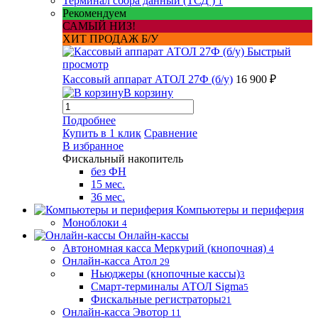
Терминал сбора данный (ТСД )
1
Рекомендуем
САМЫЙ НИЗ!
ХИТ ПРОДАЖ Б/У
Быстрый
просмотр
Кассовый аппарат АТОЛ 27Ф (б/у)
16 900 ₽
В корзину
Подробнее
Купить в 1 клик
Сравнение
В избранное
Фискальный накопитель
без ФН
15 мес.
36 мес.
Компьютеры и периферия
Моноблоки
4
Онлайн-кассы
Автономная касса Меркурий (кнопочная)
4
Онлайн-касса Атол
29
Ньюджеры (кнопочные кассы)
3
Смарт-терминалы АТОЛ Sigma
5
Фискальные регистраторы
21
Онлайн-касса Эвотор
11