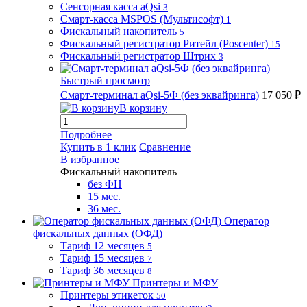
Сенсорная касса aQsi
3
Смарт-касса MSPOS (Мультисофт)
1
Фискальный накопитель
5
Фискальный регистратор Ритейл (Poscenter)
15
Фискальный регистратор Штрих
3
Быстрый просмотр
Смарт-терминал aQsi-5Ф (без эквайринга)
17 050 ₽
В корзину
Подробнее
Купить в 1 клик
Сравнение
В избранное
Фискальный накопитель
без ФН
15 мес.
36 мес.
Оператор
фискальных данных (ОФД)
Тариф 12 месяцев
5
Тариф 15 месяцев
7
Тариф 36 месяцев
8
Принтеры и МФУ
Принтеры этикеток
50