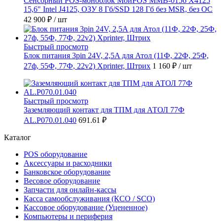
Сенсорный POS-моноблок МойPOS MMB-0156 X4125
15,6" Intel J4125, ОЗУ 8 Гб/SSD 128 Гб без MSR, без ОС
42 900 ₽
/ шт
Быстрый просмотр
Блок питания 3pin 24V, 2,5A для Атол (11Ф, 22Ф, 25Ф,
27ф, 55Ф, 77Ф, 22v2) Xprinter, Штрих
1 160 ₽
/ шт
Быстрый просмотр
Заземляющий контакт для ТПМ для АТОЛ 77Ф
AL.P070.01.040
691.61 ₽
Каталог
POS оборудование
Аксессуары и расходники
Банковское оборудование
Весовое оборудование
Запчасти для онлайн-кассы
Касса самообслуживания (КСО / SCO)
Кассовое оборудование (Уцененное)
Компьютеры и периферия