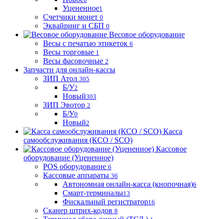
Уцененное
1
Счетчики монет
0
Эквайринг и СБП
0
Весовое оборудование
Весы с печатью этикеток
6
Весы торговые
1
Весы фасовочные
2
Запчасти для онлайн-кассы
ЗИП Атол
305
Б/У
2
Новый
303
ЗИП Эвотор
2
Б/У
0
Новый
2
Касса
самообслуживания (КСО / SCO)
Кассовое
оборудование (Уцененное)
POS оборудование
6
Кассовые аппараты
36
Автономная онлайн-касса (кнопочная)
6
Смарт-терминалы
13
Фискальный регистратор
16
Сканер штрих-кодов
8