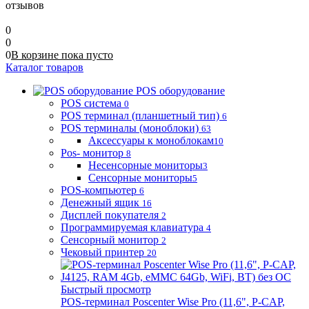
отзывов
0
0
0
В корзине
пока
пусто
Каталог товаров
POS оборудование
POS система
0
POS терминал (планшетный тип)
6
POS терминалы (моноблоки)
63
Аксессуары к моноблокам
10
Pos- монитор
8
Несенсорные мониторы
3
Сенсорные мониторы
5
POS-компьютер
6
Денежный ящик
16
Дисплей покупателя
2
Программируемая клавиатура
4
Сенсорный монитор
2
Чековый принтер
20
Быстрый просмотр
POS-терминал Poscenter Wise Pro (11,6", P-CAP,