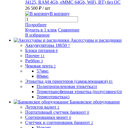
J4125, RAM 4Gb, eMMC 64Gb, WiFi, BT) без ОС
26 500 ₽
/ шт
В корзину
Подробнее
Купить в 1 клик
Сравнение
В избранное
Аксессуары и расходники
Аккумуляторы 18650
7
Блоки питания
8
Прочее
11
Риббон
3
Чековая лента
2
57мм
1
80мм
1
Этикетка для принтеров (самоклеющаяся)
81
Полипропиленовая этикетка
10
Термотрансферная этикетка (полуглянец)
28
Термоэтикетка
43
Банковское оборудование
Детектор валют
2
Портативный счетчик банкнот
0
Сортировщики монет
0
Счетчик и сортировщик банкнот
2
Новое
0