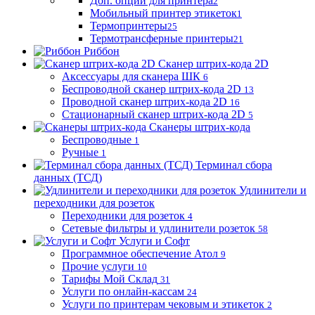
Доп. опции для принтера
2
Мобильный принтер этикеток
1
Термопринтеры
25
Термотрансферные принтеры
21
Риббон
Сканер штрих-кода 2D
Аксессуары для сканера ШК
6
Беспроводной сканер штрих-кода 2D
13
Проводной сканер штрих-кода 2D
16
Стационарный сканер штрих-кода 2D
5
Сканеры штрих-кода
Беспроводные
1
Ручные
1
Терминал сбора
данных (ТСД)
Удлинители и
переходники для розеток
Переходники для розеток
4
Сетевые фильтры и удлинители розеток
58
Услуги и Софт
Программное обеспечение Атол
9
Прочие услуги
10
Тарифы Мой Склад
31
Услуги по онлайн-кассам
24
Услуги по принтерам чековым и этикеток
2