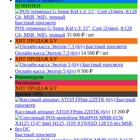
ХИТ ЛИСТ НОВОГО
НОВИНКИ
Быстрый просмотр
POS-терминал G-Sense Kid v.3: 15", Core i3/4gen, 8/128
Gb, MSR, WiFi, черный
35 000 ₽
/ шт
ХИТ ПРОДАЖ Б/У
Быстрый просмотр
Онлайн-касса Эвотор 7.3 (б/у)
14 500 ₽
/ шт
ХИТ ПРОДАЖ Б/У
Быстрый просмотр
Онлайн-касса Эвотор 5 (б/у)
9 500 ₽
Рекомендуем
Распродажа
ХИТ ПРОДАЖ Б/У
Уценка -10%
Быстрый
просмотр
Кассовый аппарат АТОЛ FPrint-22ПТК (б/у)
13 200 ₽
Быстрый просмотр