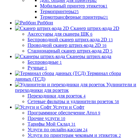
Доп. опции для принтера
2
Мобильный принтер этикеток
1
Термопринтеры
25
Термотрансферные принтеры
21
Риббон
Сканер штрих-кода 2D
Аксессуары для сканера ШК
6
Беспроводной сканер штрих-кода 2D
13
Проводной сканер штрих-кода 2D
16
Стационарный сканер штрих-кода 2D
5
Сканеры штрих-кода
Беспроводные
1
Ручные
1
Терминал сбора
данных (ТСД)
Удлинители и
переходники для розеток
Переходники для розеток
4
Сетевые фильтры и удлинители розеток
58
Услуги и Софт
Программное обеспечение Атол
9
Прочие услуги
10
Тарифы Мой Склад
31
Услуги по онлайн-кассам
24
Услуги по принтерам чековым и этикеток
2