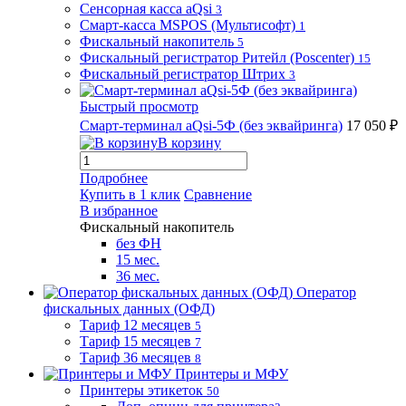
Сенсорная касса aQsi
3
Смарт-касса MSPOS (Мультисофт)
1
Фискальный накопитель
5
Фискальный регистратор Ритейл (Poscenter)
15
Фискальный регистратор Штрих
3
Быстрый просмотр
Смарт-терминал aQsi-5Ф (без эквайринга)
17 050 ₽
В корзину
Подробнее
Купить в 1 клик
Сравнение
В избранное
Фискальный накопитель
без ФН
15 мес.
36 мес.
Оператор
фискальных данных (ОФД)
Тариф 12 месяцев
5
Тариф 15 месяцев
7
Тариф 36 месяцев
8
Принтеры и МФУ
Принтеры этикеток
50