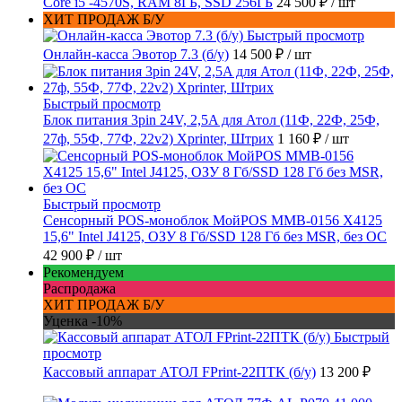
Core i5 -4570S, RAM 8ГБ, SSD 256ГБ
24 500 ₽
/ шт
ХИТ ПРОДАЖ Б/У
Быстрый просмотр
Онлайн-касса Эвотор 7.3 (б/у)
14 500 ₽
/ шт
Быстрый просмотр
Блок питания 3pin 24V, 2,5A для Атол (11Ф, 22Ф, 25Ф,
27ф, 55Ф, 77Ф, 22v2) Xprinter, Штрих
1 160 ₽
/ шт
Быстрый просмотр
Сенсорный POS-моноблок МойPOS MMB-0156 X4125
15,6" Intel J4125, ОЗУ 8 Гб/SSD 128 Гб без MSR, без ОС
42 900 ₽
/ шт
Рекомендуем
Распродажа
ХИТ ПРОДАЖ Б/У
Уценка -10%
Быстрый
просмотр
Кассовый аппарат АТОЛ FPrint-22ПТК (б/у)
13 200 ₽