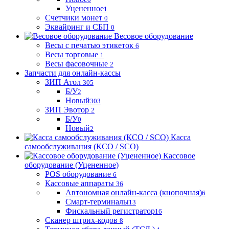
Уцененное
1
Счетчики монет
0
Эквайринг и СБП
0
Весовое оборудование
Весы с печатью этикеток
6
Весы торговые
1
Весы фасовочные
2
Запчасти для онлайн-кассы
ЗИП Атол
305
Б/У
2
Новый
303
ЗИП Эвотор
2
Б/У
0
Новый
2
Касса
самообслуживания (КСО / SCO)
Кассовое
оборудование (Уцененное)
POS оборудование
6
Кассовые аппараты
36
Автономная онлайн-касса (кнопочная)
6
Смарт-терминалы
13
Фискальный регистратор
16
Сканер штрих-кодов
8