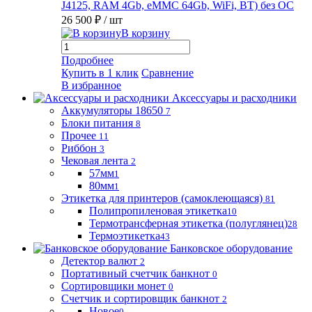
J4125, RAM 4Gb, eMMC 64Gb, WiFi, BT) без ОС
26 500 ₽
/ шт
В корзину
Подробнее
Купить в 1 клик
Сравнение
В избранное
Аксессуары и расходники
Аккумуляторы 18650
7
Блоки питания
8
Прочее
11
Риббон
3
Чековая лента
2
57мм
1
80мм
1
Этикетка для принтеров (самоклеющаяся)
81
Полипропиленовая этикетка
10
Термотрансферная этикетка (полуглянец)
28
Термоэтикетка
43
Банковское оборудование
Детектор валют
2
Портативный счетчик банкнот
0
Сортировщики монет
0
Счетчик и сортировщик банкнот
2
Новое
0