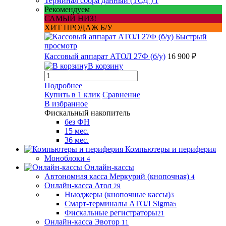
Терминал сбора данный (ТСД )
1
Рекомендуем
САМЫЙ НИЗ!
ХИТ ПРОДАЖ Б/У
Быстрый
просмотр
Кассовый аппарат АТОЛ 27Ф (б/у)
16 900 ₽
В корзину
Подробнее
Купить в 1 клик
Сравнение
В избранное
Фискальный накопитель
без ФН
15 мес.
36 мес.
Компьютеры и периферия
Моноблоки
4
Онлайн-кассы
Автономная касса Меркурий (кнопочная)
4
Онлайн-касса Атол
29
Ньюджеры (кнопочные кассы)
3
Смарт-терминалы АТОЛ Sigma
5
Фискальные регистраторы
21
Онлайн-касса Эвотор
11