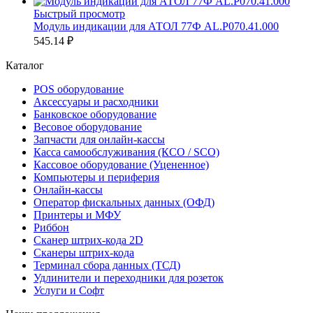
Быстрый просмотр
Модуль индикации для АТОЛ 77Ф AL.P070.41.000
545.14 ₽
Каталог
POS оборудование
Аксессуары и расходники
Банковское оборудование
Весовое оборудование
Запчасти для онлайн-кассы
Касса самообслуживания (КСО / SCO)
Кассовое оборудование (Уцененное)
Компьютеры и периферия
Онлайн-кассы
Оператор фискальных данных (ОФД)
Принтеры и МФУ
Риббон
Сканер штрих-кода 2D
Сканеры штрих-кода
Терминал сбора данных (ТСД)
Удлинители и переходники для розеток
Услуги и Софт