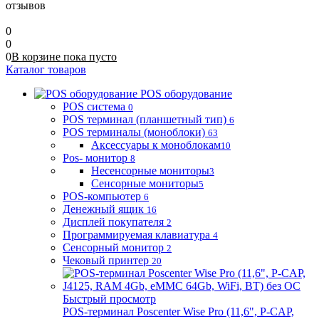
отзывов
0
0
0
В корзине
пока
пусто
Каталог товаров
POS оборудование
POS система
0
POS терминал (планшетный тип)
6
POS терминалы (моноблоки)
63
Аксессуары к моноблокам
10
Pos- монитор
8
Несенсорные мониторы
3
Сенсорные мониторы
5
POS-компьютер
6
Денежный ящик
16
Дисплей покупателя
2
Программируемая клавиатура
4
Сенсорный монитор
2
Чековый принтер
20
Быстрый просмотр
POS-терминал Poscenter Wise Pro (11,6", P-CAP,