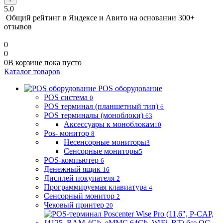
5.0
Общий рейтинг в Яндексе и Авито
на основании 300+
отзывов
0
0
0
В корзине
пока
пусто
Каталог товаров
POS оборудование
POS система
0
POS терминал (планшетный тип)
6
POS терминалы (моноблоки)
63
Аксессуары к моноблокам
10
Pos- монитор
8
Несенсорные мониторы
3
Сенсорные мониторы
5
POS-компьютер
6
Денежный ящик
16
Дисплей покупателя
2
Программируемая клавиатура
4
Сенсорный монитор
2
Чековый принтер
20