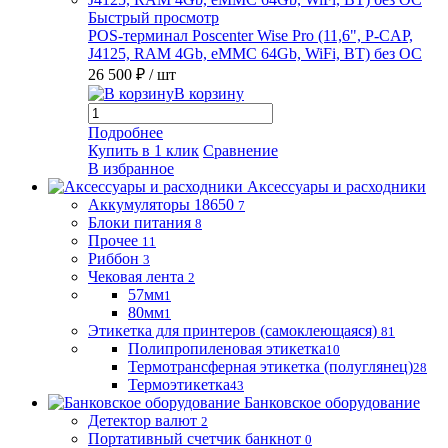
Быстрый просмотр
POS-терминал Poscenter Wise Pro (11,6", P-CAP,
J4125, RAM 4Gb, eMMC 64Gb, WiFi, BT) без ОС
26 500 ₽
/ шт
В корзину
Подробнее
Купить в 1 клик
Сравнение
В избранное
Аксессуары и расходники
Аккумуляторы 18650
7
Блоки питания
8
Прочее
11
Риббон
3
Чековая лента
2
57мм
1
80мм
1
Этикетка для принтеров (самоклеющаяся)
81
Полипропиленовая этикетка
10
Термотрансферная этикетка (полуглянец)
28
Термоэтикетка
43
Банковское оборудование
Детектор валют
2
Портативный счетчик банкнот
0