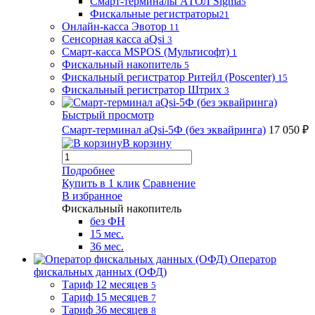
Смарт-терминалы АТОЛ Sigma
5
Фискальные регистраторы
21
Онлайн-касса Эвотор
11
Сенсорная касса aQsi
3
Смарт-касса MSPOS (Мультисофт)
1
Фискальный накопитель
5
Фискальный регистратор Ритейл (Poscenter)
15
Фискальный регистратор Штрих
3
Быстрый просмотр
Смарт-терминал aQsi-5Ф (без эквайринга)
17 050 ₽
В корзину
Подробнее
Купить в 1 клик
Сравнение
В избранное
Фискальный накопитель
без ФН
15 мес.
36 мес.
Оператор
фискальных данных (ОФД)
Тариф 12 месяцев
5
Тариф 15 месяцев
7
Тариф 36 месяцев
8