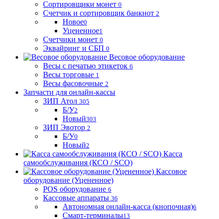
Сортировщики монет
0
Счетчик и сортировщик банкнот
2
Новое
0
Уцененное
1
Счетчики монет
0
Эквайринг и СБП
0
Весовое оборудование
Весы с печатью этикеток
6
Весы торговые
1
Весы фасовочные
2
Запчасти для онлайн-кассы
ЗИП Атол
305
Б/У
2
Новый
303
ЗИП Эвотор
2
Б/У
0
Новый
2
Касса
самообслуживания (КСО / SCO)
Кассовое
оборудование (Уцененное)
POS оборудование
6
Кассовые аппараты
36
Автономная онлайн-касса (кнопочная)
6
Смарт-терминалы
13