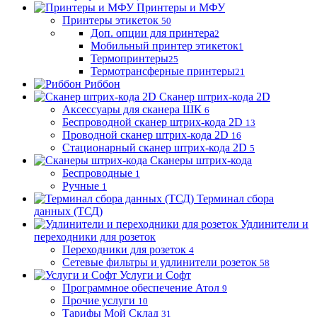
Принтеры и МФУ
Принтеры этикеток
50
Доп. опции для принтера
2
Мобильный принтер этикеток
1
Термопринтеры
25
Термотрансферные принтеры
21
Риббон
Сканер штрих-кода 2D
Аксессуары для сканера ШК
6
Беспроводной сканер штрих-кода 2D
13
Проводной сканер штрих-кода 2D
16
Стационарный сканер штрих-кода 2D
5
Сканеры штрих-кода
Беспроводные
1
Ручные
1
Терминал сбора
данных (ТСД)
Удлинители и
переходники для розеток
Переходники для розеток
4
Сетевые фильтры и удлинители розеток
58
Услуги и Софт
Программное обеспечение Атол
9
Прочие услуги
10
Тарифы Мой Склад
31