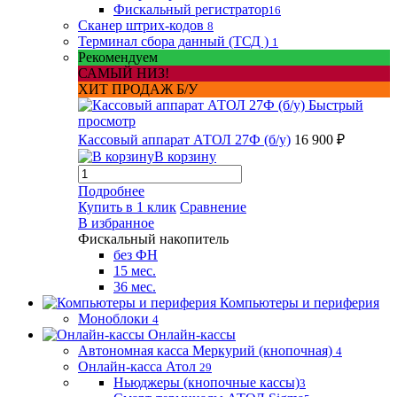
Фискальный регистратор
16
Сканер штрих-кодов
8
Терминал сбора данный (ТСД )
1
Рекомендуем
САМЫЙ НИЗ!
ХИТ ПРОДАЖ Б/У
Быстрый
просмотр
Кассовый аппарат АТОЛ 27Ф (б/у)
16 900 ₽
В корзину
Подробнее
Купить в 1 клик
Сравнение
В избранное
Фискальный накопитель
без ФН
15 мес.
36 мес.
Компьютеры и периферия
Моноблоки
4
Онлайн-кассы
Автономная касса Меркурий (кнопочная)
4
Онлайн-касса Атол
29
Ньюджеры (кнопочные кассы)
3