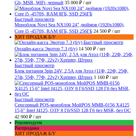
Gb, MSR, WiFi, черный
35 000 ₽
/ шт
Быстрый просмотр
Моноблок Novi Sea NX100 24" дюймов (1920x1080),
Core i5 -4570S, RAM 8ГБ, SSD 256ГБ
24 500 ₽
/ шт
ХИТ ПРОДАЖ Б/У
Быстрый просмотр
Онлайн-касса Эвотор 7.3 (б/у)
14 500 ₽
/ шт
Быстрый просмотр
Блок питания 3pin 24V, 2,5A для Атол (11Ф, 22Ф, 25Ф,
27ф, 55Ф, 77Ф, 22v2) Xprinter, Штрих
1 160 ₽
/ шт
Быстрый просмотр
Сенсорный POS-моноблок МойPOS MMB-0156 X4125
15,6" Intel J4125, ОЗУ 8 Гб/SSD 128 Гб без MSR, без ОС
42 900 ₽
/ шт
Рекомендуем
Распродажа
ХИТ ПРОДАЖ Б/У