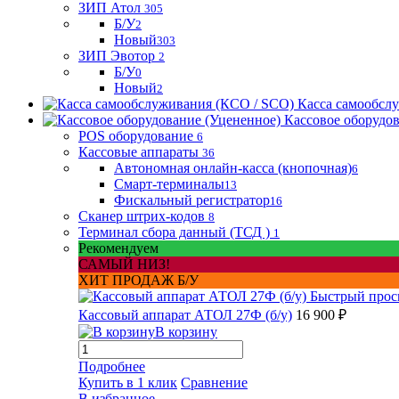
ЗИП Атол
305
Б/У
2
Новый
303
ЗИП Эвотор
2
Б/У
0
Новый
2
Касса самообсл
Кассовое оборудо
POS оборудование
6
Кассовые аппараты
36
Автономная онлайн-касса (кнопочная)
6
Смарт-терминалы
13
Фискальный регистратор
16
Сканер штрих-кодов
8
Терминал сбора данный (ТСД )
1
Рекомендуем
САМЫЙ НИЗ!
ХИТ ПРОДАЖ Б/У
Быстрый прос
Кассовый аппарат АТОЛ 27Ф (б/у)
16 900 ₽
В корзину
Подробнее
Купить в 1 клик
Сравнение
В избранное