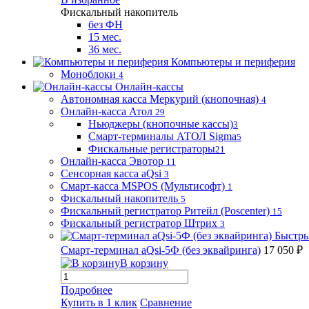
Фискальный накопитель
без ФН
15 мес.
36 мес.
Компьютеры и периферия
Моноблоки
4
Онлайн-кассы
Автономная касса Меркурий (кнопочная)
4
Онлайн-касса Атол
29
Ньюджеры (кнопочные кассы)
3
Смарт-терминалы АТОЛ Sigma
5
Фискальные регистраторы
21
Онлайн-касса Эвотор
11
Сенсорная касса aQsi
3
Смарт-касса MSPOS (Мультисофт)
1
Фискальный накопитель
5
Фискальный регистратор Ритейл (Poscenter)
15
Фискальный регистратор Штрих
3
Быстры
Смарт-терминал aQsi-5Ф (без эквайринга)
17 050 ₽
В корзину
Подробнее
Купить в 1 клик
Сравнение