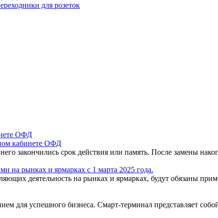
ереходники для розеток
чном кабинете ОФД
 него закончились срок действия или память. После замены нак
и на рынках и ярмарках с 1 марта 2025 года.
вляющих деятельность на рынках и ярмарках, будут обязаны пр
ем для успешного бизнеса. Смарт-терминал представляет собо