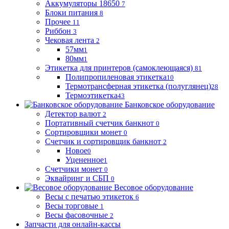
Аккумуляторы 18650
7
Блоки питания
8
Прочее
11
Риббон
3
Чековая лента
2
57мм
1
80мм
1
Этикетка для принтеров (самоклеющаяся)
81
Полипропиленовая этикетка
10
Термотрансферная этикетка (полуглянец)
28
Термоэтикетка
43
Банковское оборудование
Детектор валют
2
Портативный счетчик банкнот
0
Сортировщики монет
0
Счетчик и сортировщик банкнот
2
Новое
0
Уцененное
1
Счетчики монет
0
Эквайринг и СБП
0
Весовое оборудование
Весы с печатью этикеток
6
Весы торговые
1
Весы фасовочные
2
Запчасти для онлайн-кассы