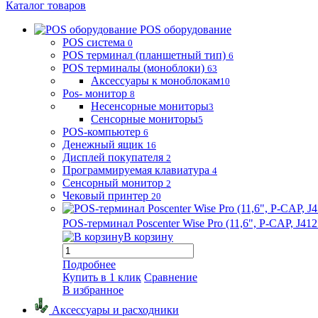
Каталог товаров
POS оборудование
POS система
0
POS терминал (планшетный тип)
6
POS терминалы (моноблоки)
63
Аксессуары к моноблокам
10
Pos- монитор
8
Несенсорные мониторы
3
Сенсорные мониторы
5
POS-компьютер
6
Денежный ящик
16
Дисплей покупателя
2
Программируемая клавиатура
4
Сенсорный монитор
2
Чековый принтер
20
POS-терминал Poscenter Wise Pro (11,6", P-CAP, J
В корзину
Подробнее
Купить в 1 клик
Сравнение
В избранное
Аксессуары и расходники