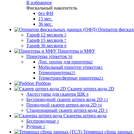
В избранное
Фискальный накопитель
без ФН
15 мес.
36 мес.
Оператор фиска
Тариф 12 месяцев
5
Тариф 15 месяцев
7
Тариф 36 месяцев
8
Принтеры и МФУ
Принтеры этикеток
50
Доп. опции для принтера
2
Мобильный принтер этикеток
1
Термопринтеры
25
Термотрансферные принтеры
21
Риббон
Сканер штрих-кода 2D
Аксессуары для сканера ШК
6
Беспроводной сканер штрих-кода 2D
13
Проводной сканер штрих-кода 2D
16
Стационарный сканер штрих-кода 2D
5
Сканеры штрих-кода
Беспроводные
1
Ручные
1
Терминал сбора данных