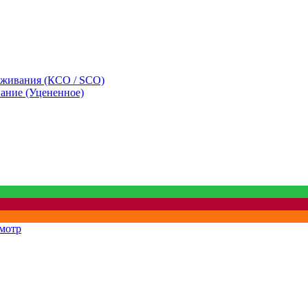
уживания (КСО / SCO)
вание (Уцененное)
мотр