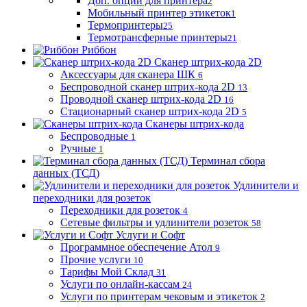
Доп. опции для принтера
2
Мобильный принтер этикеток
1
Термопринтеры
25
Термотрансферные принтеры
21
Риббон
Сканер штрих-кода 2D
Аксессуары для сканера ШК
6
Беспроводной сканер штрих-кода 2D
13
Проводной сканер штрих-кода 2D
16
Стационарный сканер штрих-кода 2D
5
Сканеры штрих-кода
Беспроводные
1
Ручные
1
Терминал сбора
данных (ТСД)
Удлинители и
переходники для розеток
Переходники для розеток
4
Сетевые фильтры и удлинители розеток
58
Услуги и Софт
Программное обеспечение Атол
9
Прочие услуги
10
Тарифы Мой Склад
31
Услуги по онлайн-кассам
24
Услуги по принтерам чековым и этикеток
2