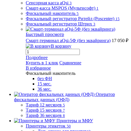
Сенсорная касса aQsi
3
Смарт-касса MSPOS (Мультисофт)
1
Фискальный накопитель
5
Фискальный регистратор Ритейл (Poscenter)
15
Фискальный регистратор Штрих
3
Быстрый просмотр
Смарт-терминал aQsi-5Ф (без эквайринга)
17 050 ₽
В корзину
Подробнее
Купить в 1 клик
Сравнение
В избранное
Фискальный накопитель
без ФН
15 мес.
36 мес.
Оператор
фискальных данных (ОФД)
Тариф 12 месяцев
5
Тариф 15 месяцев
7
Тариф 36 месяцев
8
Принтеры и МФУ
Принтеры этикеток
50