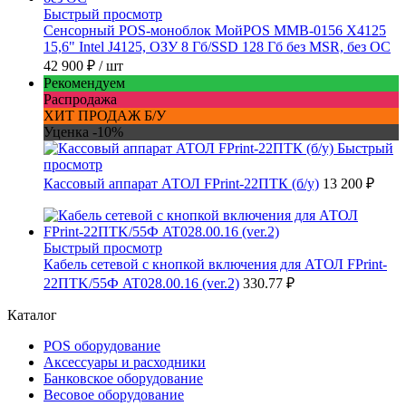
Быстрый просмотр
Сенсорный POS-моноблок МойPOS MMB-0156 X4125
15,6" Intel J4125, ОЗУ 8 Гб/SSD 128 Гб без MSR, без ОС
42 900 ₽
/ шт
Рекомендуем
Распродажа
ХИТ ПРОДАЖ Б/У
Уценка -10%
Быстрый
просмотр
Кассовый аппарат АТОЛ FPrint-22ПТК (б/у)
13 200 ₽
Быстрый просмотр
Кабель сетевой с кнопкой включения для АТОЛ FPrint-
22ПТK/55Ф AT028.00.16 (ver.2)
330.77 ₽
Каталог
POS оборудование
Аксессуары и расходники
Банковское оборудование
Весовое оборудование