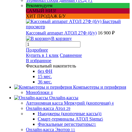
Терминал сбора данный (ТСД )
1
Рекомендуем
САМЫЙ НИЗ!
ХИТ ПРОДАЖ Б/У
Быстрый
просмотр
Кассовый аппарат АТОЛ 27Ф (б/у)
16 900 ₽
В корзину
Подробнее
Купить в 1 клик
Сравнение
В избранное
Фискальный накопитель
без ФН
15 мес.
36 мес.
Компьютеры и периферия
Моноблоки
4
Онлайн-кассы
Автономная касса Меркурий (кнопочная)
4
Онлайн-касса Атол
29
Ньюджеры (кнопочные кассы)
3
Смарт-терминалы АТОЛ Sigma
5
Фискальные регистраторы
21
Онлайн-касса Эвотор
11