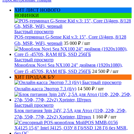
ХИТ ЛИСТ НОВОГО
НОВИНКИ
Быстрый просмотр
POS-терминал G-Sense Kid v.3: 15", Core i3/4gen, 8/128
Gb, MSR, WiFi, черный
35 000 ₽
/ шт
Быстрый просмотр
Моноблок Novi Sea NX100 24" дюймов (1920x1080),
Core i5 -4570S, RAM 8ГБ, SSD 256ГБ
24 500 ₽
/ шт
ХИТ ПРОДАЖ Б/У
Быстрый просмотр
Онлайн-касса Эвотор 7.3 (б/у)
14 500 ₽
/ шт
Быстрый просмотр
Блок питания 3pin 24V, 2,5A для Атол (11Ф, 22Ф, 25Ф,
27ф, 55Ф, 77Ф, 22v2) Xprinter, Штрих
1 160 ₽
/ шт