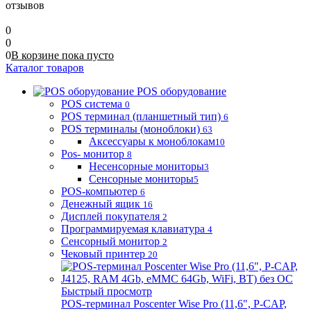
отзывов
0
0
0
В корзине
пока
пусто
Каталог товаров
POS оборудование
POS система
0
POS терминал (планшетный тип)
6
POS терминалы (моноблоки)
63
Аксессуары к моноблокам
10
Pos- монитор
8
Несенсорные мониторы
3
Сенсорные мониторы
5
POS-компьютер
6
Денежный ящик
16
Дисплей покупателя
2
Программируемая клавиатура
4
Сенсорный монитор
2
Чековый принтер
20
Быстрый просмотр
POS-терминал Poscenter Wise Pro (11,6", P-CAP,