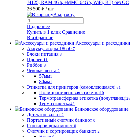
J4125, RAM 4Gb, eMMC 64Gb, WiFi, BT) без ОС
26 500 ₽
/ шт
В корзину
Подробнее
Купить в 1 клик
Сравнение
В избранное
Аксессуары и расходники
Аккумуляторы 18650
7
Блоки питания
8
Прочее
11
Риббон
3
Чековая лента
2
57мм
1
80мм
1
Этикетка для принтеров (самоклеющаяся)
81
Полипропиленовая этикетка
10
Термотрансферная этикетка (полуглянец)
28
Термоэтикетка
43
Банковское оборудование
Детектор валют
2
Портативный счетчик банкнот
0
Сортировщики монет
0
Счетчик и сортировщик банкнот
2
Новое
0