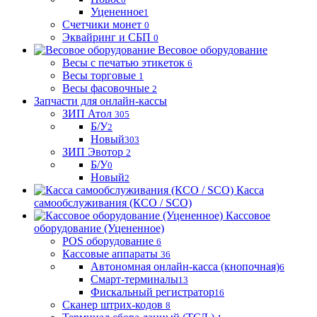
Уцененное
1
Счетчики монет
0
Эквайринг и СБП
0
Весовое оборудование
Весы с печатью этикеток
6
Весы торговые
1
Весы фасовочные
2
Запчасти для онлайн-кассы
ЗИП Атол
305
Б/У
2
Новый
303
ЗИП Эвотор
2
Б/У
0
Новый
2
Касса
самообслуживания (КСО / SCO)
Кассовое
оборудование (Уцененное)
POS оборудование
6
Кассовые аппараты
36
Автономная онлайн-касса (кнопочная)
6
Смарт-терминалы
13
Фискальный регистратор
16
Сканер штрих-кодов
8