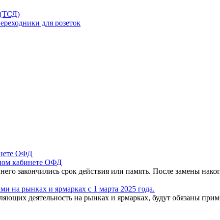
 (ТСД)
ереходники для розеток
чном кабинете ОФД
 него закончились срок действия или память. После замены нак
и на рынках и ярмарках с 1 марта 2025 года.
вляющих деятельность на рынках и ярмарках, будут обязаны пр