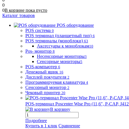
0
0
В корзине
пока
пусто
Каталог товаров
POS оборудование
POS система
0
POS терминал (планшетный тип)
6
POS терминалы (моноблоки)
63
Аксессуары к моноблокам
10
Pos- монитор
8
Несенсорные мониторы
3
Сенсорные мониторы
5
POS-компьютер
6
Денежный ящик
16
Дисплей покупателя
2
Программируемая клавиатура
4
Сенсорный монитор
2
Чековый принтер
20
POS-терминал Poscenter Wise Pro (11,6", P-CAP, J
В корзину
Подробнее
Купить в 1 клик
Сравнение