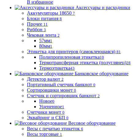
В избранное
Аксессуары и расходники
Аккумуляторы 18650
7
Блоки питания
8
Прочее
11
Риббон
3
Чековая лента
2
57мм
1
80мм
1
Этикетка для принтеров (самоклеющаяся)
81
Полипропиленовая этикетка
10
Термотрансферная этикетка (полуглянец)
28
Термоэтикетка
43
Банковское оборудование
Детектор валют
2
Портативный счетчик банкнот
0
Сортировщики монет
0
Счетчик и сортировщик банкнот
2
Новое
0
Уцененное
1
Счетчики монет
0
Эквайринг и СБП
0
Весовое оборудование
Весы с печатью этикеток
6
Весы торговые
1