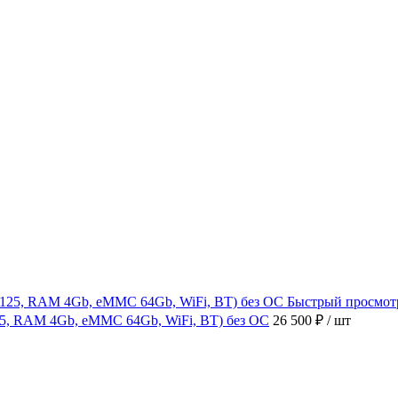
Быстрый просмот
4125, RAM 4Gb, eMMC 64Gb, WiFi, BT) без ОС
26 500 ₽
/ шт