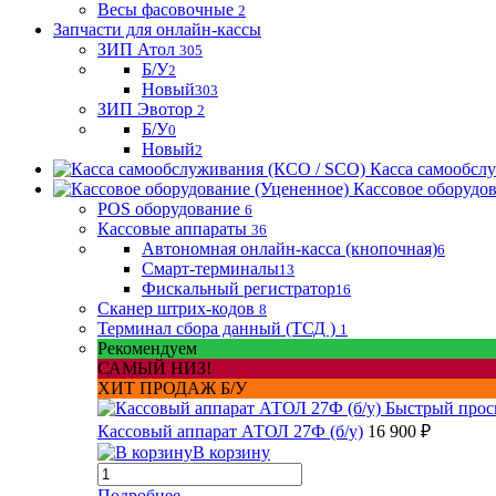
Весы фасовочные
2
Запчасти для онлайн-кассы
ЗИП Атол
305
Б/У
2
Новый
303
ЗИП Эвотор
2
Б/У
0
Новый
2
Касса самообсл
Кассовое оборудо
POS оборудование
6
Кассовые аппараты
36
Автономная онлайн-касса (кнопочная)
6
Смарт-терминалы
13
Фискальный регистратор
16
Сканер штрих-кодов
8
Терминал сбора данный (ТСД )
1
Рекомендуем
САМЫЙ НИЗ!
ХИТ ПРОДАЖ Б/У
Быстрый прос
Кассовый аппарат АТОЛ 27Ф (б/у)
16 900 ₽
В корзину
Подробнее