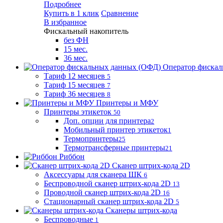
Подробнее
Купить в 1 клик
Сравнение
В избранное
Фискальный накопитель
без ФН
15 мес.
36 мес.
Оператор фиска
Тариф 12 месяцев
5
Тариф 15 месяцев
7
Тариф 36 месяцев
8
Принтеры и МФУ
Принтеры этикеток
50
Доп. опции для принтера
2
Мобильный принтер этикеток
1
Термопринтеры
25
Термотрансферные принтеры
21
Риббон
Сканер штрих-кода 2D
Аксессуары для сканера ШК
6
Беспроводной сканер штрих-кода 2D
13
Проводной сканер штрих-кода 2D
16
Стационарный сканер штрих-кода 2D
5
Сканеры штрих-кода
Беспроводные
1