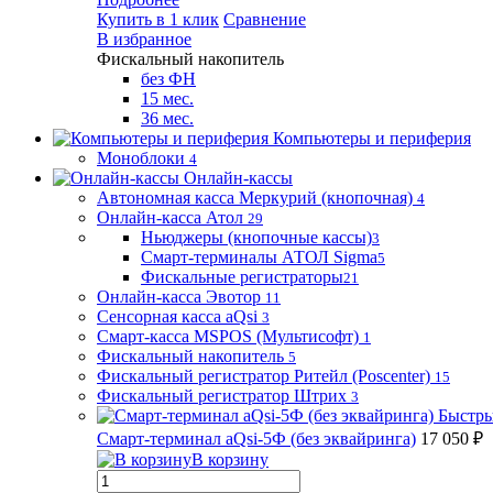
Купить в 1 клик
Сравнение
В избранное
Фискальный накопитель
без ФН
15 мес.
36 мес.
Компьютеры и периферия
Моноблоки
4
Онлайн-кассы
Автономная касса Меркурий (кнопочная)
4
Онлайн-касса Атол
29
Ньюджеры (кнопочные кассы)
3
Смарт-терминалы АТОЛ Sigma
5
Фискальные регистраторы
21
Онлайн-касса Эвотор
11
Сенсорная касса aQsi
3
Смарт-касса MSPOS (Мультисофт)
1
Фискальный накопитель
5
Фискальный регистратор Ритейл (Poscenter)
15
Фискальный регистратор Штрих
3
Быстры
Смарт-терминал aQsi-5Ф (без эквайринга)
17 050 ₽
В корзину