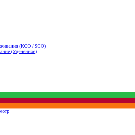
уживания (КСО / SCO)
вание (Уцененное)
мотр