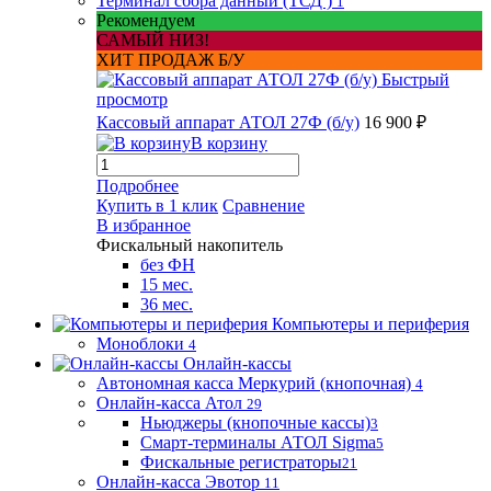
Терминал сбора данный (ТСД )
1
Рекомендуем
САМЫЙ НИЗ!
ХИТ ПРОДАЖ Б/У
Быстрый
просмотр
Кассовый аппарат АТОЛ 27Ф (б/у)
16 900 ₽
В корзину
Подробнее
Купить в 1 клик
Сравнение
В избранное
Фискальный накопитель
без ФН
15 мес.
36 мес.
Компьютеры и периферия
Моноблоки
4
Онлайн-кассы
Автономная касса Меркурий (кнопочная)
4
Онлайн-касса Атол
29
Ньюджеры (кнопочные кассы)
3
Смарт-терминалы АТОЛ Sigma
5
Фискальные регистраторы
21
Онлайн-касса Эвотор
11