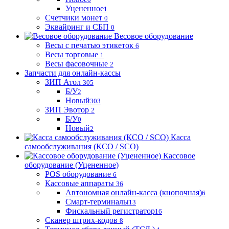
Уцененное
1
Счетчики монет
0
Эквайринг и СБП
0
Весовое оборудование
Весы с печатью этикеток
6
Весы торговые
1
Весы фасовочные
2
Запчасти для онлайн-кассы
ЗИП Атол
305
Б/У
2
Новый
303
ЗИП Эвотор
2
Б/У
0
Новый
2
Касса
самообслуживания (КСО / SCO)
Кассовое
оборудование (Уцененное)
POS оборудование
6
Кассовые аппараты
36
Автономная онлайн-касса (кнопочная)
6
Смарт-терминалы
13
Фискальный регистратор
16
Сканер штрих-кодов
8