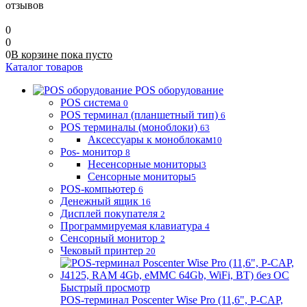
отзывов
0
0
0
В корзине
пока
пусто
Каталог товаров
POS оборудование
POS система
0
POS терминал (планшетный тип)
6
POS терминалы (моноблоки)
63
Аксессуары к моноблокам
10
Pos- монитор
8
Несенсорные мониторы
3
Сенсорные мониторы
5
POS-компьютер
6
Денежный ящик
16
Дисплей покупателя
2
Программируемая клавиатура
4
Сенсорный монитор
2
Чековый принтер
20
Быстрый просмотр
POS-терминал Poscenter Wise Pro (11,6", P-CAP,