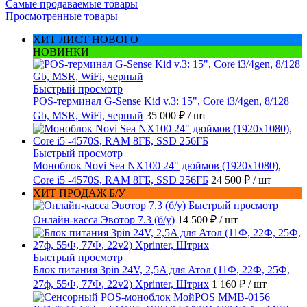
Самые продаваемые товары
Просмотренные товары
ХИТ ЛИСТ НОВОГО
НОВИНКИ
Быстрый просмотр
POS-терминал G-Sense Kid v.3: 15", Core i3/4gen, 8/128
Gb, MSR, WiFi, черный
35 000 ₽
/ шт
Быстрый просмотр
Моноблок Novi Sea NX100 24" дюймов (1920x1080),
Core i5 -4570S, RAM 8ГБ, SSD 256ГБ
24 500 ₽
/ шт
ХИТ ПРОДАЖ Б/У
Быстрый просмотр
Онлайн-касса Эвотор 7.3 (б/у)
14 500 ₽
/ шт
Быстрый просмотр
Блок питания 3pin 24V, 2,5A для Атол (11Ф, 22Ф, 25Ф,
27ф, 55Ф, 77Ф, 22v2) Xprinter, Штрих
1 160 ₽
/ шт