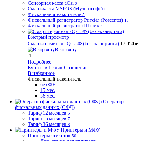
Сенсорная касса aQsi
3
Смарт-касса MSPOS (Мультисофт)
1
Фискальный накопитель
5
Фискальный регистратор Ритейл (Poscenter)
15
Фискальный регистратор Штрих
3
Быстрый просмотр
Смарт-терминал aQsi-5Ф (без эквайринга)
17 050 ₽
В корзину
Подробнее
Купить в 1 клик
Сравнение
В избранное
Фискальный накопитель
без ФН
15 мес.
36 мес.
Оператор
фискальных данных (ОФД)
Тариф 12 месяцев
5
Тариф 15 месяцев
7
Тариф 36 месяцев
8
Принтеры и МФУ
Принтеры этикеток
50