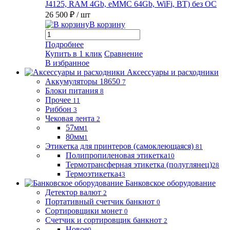
J4125, RAM 4Gb, eMMC 64Gb, WiFi, BT) без ОС
26 500 ₽
/ шт
В корзину
Подробнее
Купить в 1 клик
Сравнение
В избранное
Аксессуары и расходники
Аккумуляторы 18650
7
Блоки питания
8
Прочее
11
Риббон
3
Чековая лента
2
57мм
1
80мм
1
Этикетка для принтеров (самоклеющаяся)
81
Полипропиленовая этикетка
10
Термотрансферная этикетка (полуглянец)
28
Термоэтикетка
43
Банковское оборудование
Детектор валют
2
Портативный счетчик банкнот
0
Сортировщики монет
0
Счетчик и сортировщик банкнот
2
Новое
0