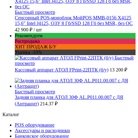
Быстрый просмотр
Сенсорный POS-моноблок МойPOS MMB-0156 X4125
15,6" Intel J4125, ОЗУ 8 Гб/SSD 128 Гб без MSR, без ОС
42 900 ₽
/ шт
Рекомендуем
Распродажа
ХИТ ПРОДАЖ Б/У
Уценка -10%
Быстрый
просмотр
Кассовый аппарат АТОЛ FPrint-22ПТК (б/у)
13 200 ₽
Быстрый просмотр
Задняя планка для АТОЛ 30Ф AL.P011.00.007 с ДЯ
(Антрацит)
214.37 ₽
Каталог
POS оборудование
Аксессуары и расходники
Банковское оборудование