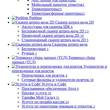
Доп. опции для принтера
2
Мобильный принтер этикеток
1
Термопринтеры
25
Термотрансферные принтеры
21
Риббон
Сканер штрих-кода 2D
Аксессуары для сканера ШК
6
Беспроводной сканер штрих-кода 2D
13
Проводной сканер штрих-кода 2D
16
Стационарный сканер штрих-кода 2D
5
Сканеры штрих-кода
Беспроводные
1
Ручные
1
Терминал сбора
данных (ТСД)
Удлинители и
переходники для розеток
Переходники для розеток
4
Сетевые фильтры и удлинители розеток
58
Услуги и Софт
Программное обеспечение Атол
9
Прочие услуги
10
Тарифы Мой Склад
31
Услуги по онлайн-кассам
24
Услуги по принтерам чековым и этикеток
2