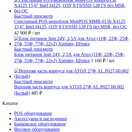
Быстрый просмотр
Сенсорный POS-моноблок МойPOS MMB-0156 X4125
15,6" Intel J4125, ОЗУ 8 Гб/SSD 128 Гб без MSR, без ОС
42 900 ₽
/ шт
Быстрый просмотр
Блок питания 3pin 24V, 2,5A для Атол (11Ф, 22Ф, 25Ф,
27ф, 55Ф, 77Ф, 22v2) Xprinter, Штрих
1 160 ₽
/ шт
Быстрый просмотр
Верхняя часть корпуса для АТОЛ 27Ф AL.P027.00.002
(Белый)
485 ₽
Каталог
POS оборудование
Аксессуары и расходники
Банковское оборудование
Весовое оборудование