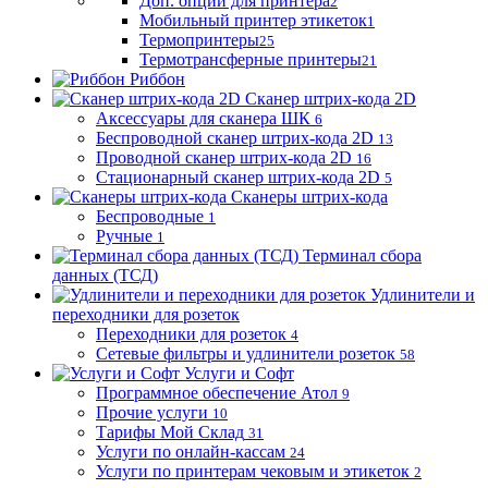
Доп. опции для принтера
2
Мобильный принтер этикеток
1
Термопринтеры
25
Термотрансферные принтеры
21
Риббон
Сканер штрих-кода 2D
Аксессуары для сканера ШК
6
Беспроводной сканер штрих-кода 2D
13
Проводной сканер штрих-кода 2D
16
Стационарный сканер штрих-кода 2D
5
Сканеры штрих-кода
Беспроводные
1
Ручные
1
Терминал сбора
данных (ТСД)
Удлинители и
переходники для розеток
Переходники для розеток
4
Сетевые фильтры и удлинители розеток
58
Услуги и Софт
Программное обеспечение Атол
9
Прочие услуги
10
Тарифы Мой Склад
31
Услуги по онлайн-кассам
24
Услуги по принтерам чековым и этикеток
2