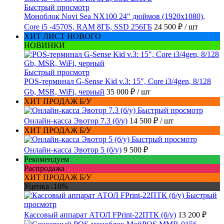
Быстрый просмотр
Моноблок Novi Sea NX100 24" дюймов (1920x1080),
Core i5 -4570S, RAM 8ГБ, SSD 256ГБ
24 500 ₽
/ шт
ХИТ ЛИСТ НОВОГО
НОВИНКИ
Быстрый просмотр
POS-терминал G-Sense Kid v.3: 15", Core i3/4gen, 8/128
Gb, MSR, WiFi, черный
35 000 ₽
/ шт
ХИТ ПРОДАЖ Б/У
Быстрый просмотр
Онлайн-касса Эвотор 7.3 (б/у)
14 500 ₽
/ шт
ХИТ ПРОДАЖ Б/У
Быстрый просмотр
Онлайн-касса Эвотор 5 (б/у)
9 500 ₽
Рекомендуем
Распродажа
ХИТ ПРОДАЖ Б/У
Уценка -10%
Быстрый
просмотр
Кассовый аппарат АТОЛ FPrint-22ПТК (б/у)
13 200 ₽