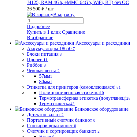
J4125, RAM 4Gb, eMMC 64Gb, WiFi, BT) без ОС
26 500 ₽
/ шт
В корзину
Подробнее
Купить в 1 клик
Сравнение
В избранное
Аксессуары и расходники
Аккумуляторы 18650
7
Блоки питания
8
Прочее
11
Риббон
3
Чековая лента
2
57мм
1
80мм
1
Этикетка для принтеров (самоклеющаяся)
81
Полипропиленовая этикетка
10
Термотрансферная этикетка (полуглянец)
28
Термоэтикетка
43
Банковское оборудование
Детектор валют
2
Портативный счетчик банкнот
0
Сортировщики монет
0
Счетчик и сортировщик банкнот
2
Новое
0