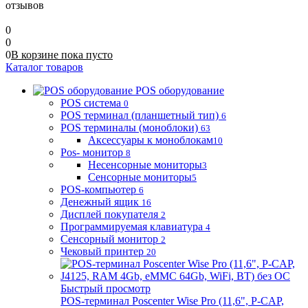
отзывов
0
0
0
В корзине
пока
пусто
Каталог товаров
POS оборудование
POS система
0
POS терминал (планшетный тип)
6
POS терминалы (моноблоки)
63
Аксессуары к моноблокам
10
Pos- монитор
8
Несенсорные мониторы
3
Сенсорные мониторы
5
POS-компьютер
6
Денежный ящик
16
Дисплей покупателя
2
Программируемая клавиатура
4
Сенсорный монитор
2
Чековый принтер
20
Быстрый просмотр
POS-терминал Poscenter Wise Pro (11,6", P-CAP,