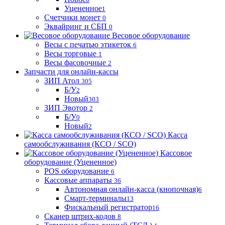
Уцененное
1
Счетчики монет
0
Эквайринг и СБП
0
Весовое оборудование
Весы с печатью этикеток
6
Весы торговые
1
Весы фасовочные
2
Запчасти для онлайн-кассы
ЗИП Атол
305
Б/У
2
Новый
303
ЗИП Эвотор
2
Б/У
0
Новый
2
Касса
самообслуживания (КСО / SCO)
Кассовое
оборудование (Уцененное)
POS оборудование
6
Кассовые аппараты
36
Автономная онлайн-касса (кнопочная)
6
Смарт-терминалы
13
Фискальный регистратор
16
Сканер штрих-кодов
8