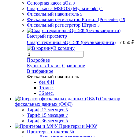
Сенсорная касса aQsi
3
Смарт-касса MSPOS (Мультисофт)
1
Фискальный накопитель
5
Фискальный регистратор Ритейл (Poscenter)
15
Фискальный регистратор Штрих
3
Быстрый просмотр
Смарт-терминал aQsi-5Ф (без эквайринга)
17 050 ₽
В корзину
Подробнее
Купить в 1 клик
Сравнение
В избранное
Фискальный накопитель
без ФН
15 мес.
36 мес.
Оператор
фискальных данных (ОФД)
Тариф 12 месяцев
5
Тариф 15 месяцев
7
Тариф 36 месяцев
8
Принтеры и МФУ
Принтеры этикеток
50