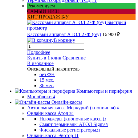
Терминал сбора данный (ТСД )
1
Рекомендуем
САМЫЙ НИЗ!
ХИТ ПРОДАЖ Б/У
Быстрый
просмотр
Кассовый аппарат АТОЛ 27Ф (б/у)
16 900 ₽
В корзину
Подробнее
Купить в 1 клик
Сравнение
В избранное
Фискальный накопитель
без ФН
15 мес.
36 мес.
Компьютеры и периферия
Моноблоки
4
Онлайн-кассы
Автономная касса Меркурий (кнопочная)
4
Онлайн-касса Атол
29
Ньюджеры (кнопочные кассы)
3
Смарт-терминалы АТОЛ Sigma
5
Фискальные регистраторы
21
Онлайн-касса Эвотор
11