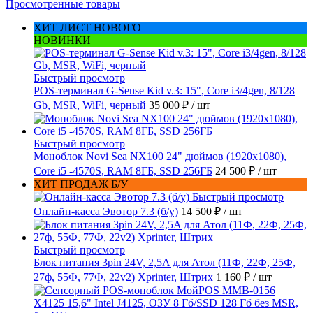
Просмотренные товары
ХИТ ЛИСТ НОВОГО
НОВИНКИ
Быстрый просмотр
POS-терминал G-Sense Kid v.3: 15", Core i3/4gen, 8/128
Gb, MSR, WiFi, черный
35 000 ₽
/ шт
Быстрый просмотр
Моноблок Novi Sea NX100 24" дюймов (1920x1080),
Core i5 -4570S, RAM 8ГБ, SSD 256ГБ
24 500 ₽
/ шт
ХИТ ПРОДАЖ Б/У
Быстрый просмотр
Онлайн-касса Эвотор 7.3 (б/у)
14 500 ₽
/ шт
Быстрый просмотр
Блок питания 3pin 24V, 2,5A для Атол (11Ф, 22Ф, 25Ф,
27ф, 55Ф, 77Ф, 22v2) Xprinter, Штрих
1 160 ₽
/ шт