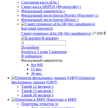
Сенсорная касса aQsi
3
Смарт-касса MSPOS (Мультисофт)
1
Фискальный накопитель
5
Фискальный регистратор Ритейл (Poscenter)
15
Фискальный регистратор Штрих
3
Быстрый просмотр
Смарт-терминал aQsi-5Ф (без эквайринга)
17 050 ₽
В корзину
Подробнее
Купить в 1 клик
Сравнение
В избранное
Фискальный накопитель
без ФН
15 мес.
36 мес.
Оператор
фискальных данных (ОФД)
Тариф 12 месяцев
5
Тариф 15 месяцев
7
Тариф 36 месяцев
8
Принтеры и МФУ
Принтеры этикеток
50