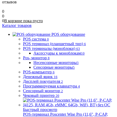
отзывов
0
0
0
В корзине
пока
пусто
Каталог товаров
POS оборудование
POS система
0
POS терминал (планшетный тип)
6
POS терминалы (моноблоки)
63
Аксессуары к моноблокам
10
Pos- монитор
8
Несенсорные мониторы
3
Сенсорные мониторы
5
POS-компьютер
6
Денежный ящик
16
Дисплей покупателя
2
Программируемая клавиатура
4
Сенсорный монитор
2
Чековый принтер
20
Быстрый просмотр
POS-терминал Poscenter Wise Pro (11,6", P-CAP,