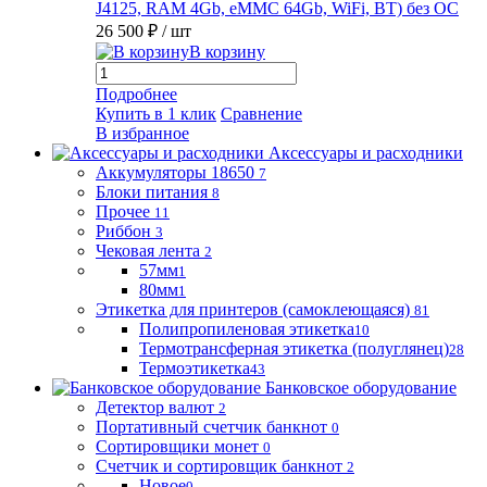
J4125, RAM 4Gb, eMMC 64Gb, WiFi, BT) без ОС
26 500 ₽
/ шт
В корзину
Подробнее
Купить в 1 клик
Сравнение
В избранное
Аксессуары и расходники
Аккумуляторы 18650
7
Блоки питания
8
Прочее
11
Риббон
3
Чековая лента
2
57мм
1
80мм
1
Этикетка для принтеров (самоклеющаяся)
81
Полипропиленовая этикетка
10
Термотрансферная этикетка (полуглянец)
28
Термоэтикетка
43
Банковское оборудование
Детектор валют
2
Портативный счетчик банкнот
0
Сортировщики монет
0
Счетчик и сортировщик банкнот
2
Новое
0