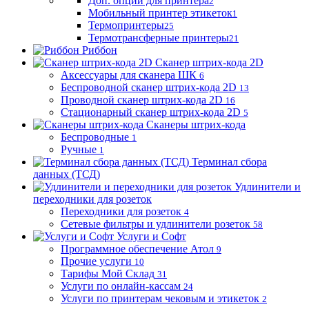
Доп. опции для принтера
2
Мобильный принтер этикеток
1
Термопринтеры
25
Термотрансферные принтеры
21
Риббон
Сканер штрих-кода 2D
Аксессуары для сканера ШК
6
Беспроводной сканер штрих-кода 2D
13
Проводной сканер штрих-кода 2D
16
Стационарный сканер штрих-кода 2D
5
Сканеры штрих-кода
Беспроводные
1
Ручные
1
Терминал сбора
данных (ТСД)
Удлинители и
переходники для розеток
Переходники для розеток
4
Сетевые фильтры и удлинители розеток
58
Услуги и Софт
Программное обеспечение Атол
9
Прочие услуги
10
Тарифы Мой Склад
31
Услуги по онлайн-кассам
24
Услуги по принтерам чековым и этикеток
2