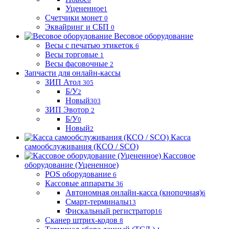
Уцененное
1
Счетчики монет
0
Эквайринг и СБП
0
Весовое оборудование
Весы с печатью этикеток
6
Весы торговые
1
Весы фасовочные
2
Запчасти для онлайн-кассы
ЗИП Атол
305
Б/У
2
Новый
303
ЗИП Эвотор
2
Б/У
0
Новый
2
Касса
самообслуживания (КСО / SCO)
Кассовое
оборудование (Уцененное)
POS оборудование
6
Кассовые аппараты
36
Автономная онлайн-касса (кнопочная)
6
Смарт-терминалы
13
Фискальный регистратор
16
Сканер штрих-кодов
8