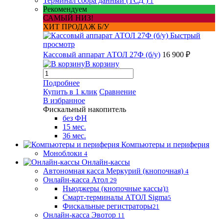
Терминал сбора данный (ТСД )
1
Рекомендуем
САМЫЙ НИЗ!
ХИТ ПРОДАЖ Б/У
Быстрый
просмотр
Кассовый аппарат АТОЛ 27Ф (б/у)
16 900 ₽
В корзину
Подробнее
Купить в 1 клик
Сравнение
В избранное
Фискальный накопитель
без ФН
15 мес.
36 мес.
Компьютеры и периферия
Моноблоки
4
Онлайн-кассы
Автономная касса Меркурий (кнопочная)
4
Онлайн-касса Атол
29
Ньюджеры (кнопочные кассы)
3
Смарт-терминалы АТОЛ Sigma
5
Фискальные регистраторы
21
Онлайн-касса Эвотор
11