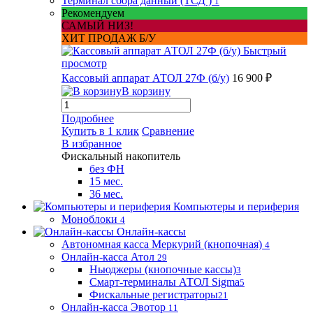
Терминал сбора данный (ТСД )
1
Рекомендуем
САМЫЙ НИЗ!
ХИТ ПРОДАЖ Б/У
Быстрый
просмотр
Кассовый аппарат АТОЛ 27Ф (б/у)
16 900 ₽
В корзину
Подробнее
Купить в 1 клик
Сравнение
В избранное
Фискальный накопитель
без ФН
15 мес.
36 мес.
Компьютеры и периферия
Моноблоки
4
Онлайн-кассы
Автономная касса Меркурий (кнопочная)
4
Онлайн-касса Атол
29
Ньюджеры (кнопочные кассы)
3
Смарт-терминалы АТОЛ Sigma
5
Фискальные регистраторы
21
Онлайн-касса Эвотор
11