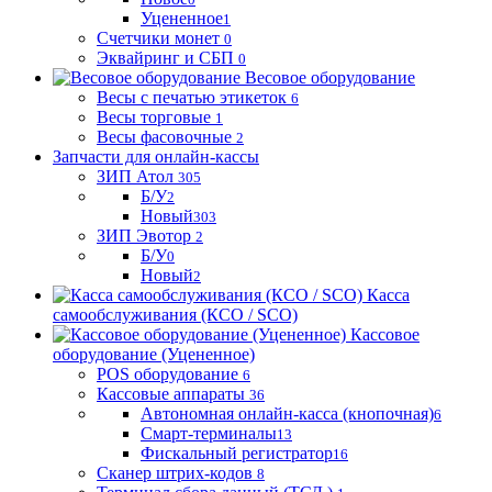
Уцененное
1
Счетчики монет
0
Эквайринг и СБП
0
Весовое оборудование
Весы с печатью этикеток
6
Весы торговые
1
Весы фасовочные
2
Запчасти для онлайн-кассы
ЗИП Атол
305
Б/У
2
Новый
303
ЗИП Эвотор
2
Б/У
0
Новый
2
Касса
самообслуживания (КСО / SCO)
Кассовое
оборудование (Уцененное)
POS оборудование
6
Кассовые аппараты
36
Автономная онлайн-касса (кнопочная)
6
Смарт-терминалы
13
Фискальный регистратор
16
Сканер штрих-кодов
8