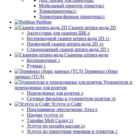
Доп. опции для принтера
2
Мобильный принтер этикеток
1
Термопринтеры
25
Термотрансферные принтеры
21
Риббон
Сканер штрих-кода 2D
Аксессуары для сканера ШК
6
Беспроводной сканер штрих-кода 2D
13
Проводной сканер штрих-кода 2D
16
Стационарный сканер штрих-кода 2D
5
Сканеры штрих-кода
Беспроводные
1
Ручные
1
Терминал сбора
данных (ТСД)
Удлинители и
переходники для розеток
Переходники для розеток
4
Сетевые фильтры и удлинители розеток
58
Услуги и Софт
Программное обеспечение Атол
9
Прочие услуги
10
Тарифы Мой Склад
31
Услуги по онлайн-кассам
24
Услуги по принтерам чековым и этикеток
2