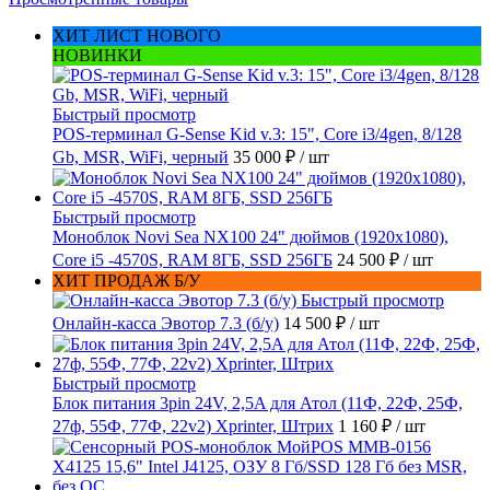
ХИТ ЛИСТ НОВОГО
НОВИНКИ
Быстрый просмотр
POS-терминал G-Sense Kid v.3: 15", Core i3/4gen, 8/128
Gb, MSR, WiFi, черный
35 000 ₽
/ шт
Быстрый просмотр
Моноблок Novi Sea NX100 24" дюймов (1920x1080),
Core i5 -4570S, RAM 8ГБ, SSD 256ГБ
24 500 ₽
/ шт
ХИТ ПРОДАЖ Б/У
Быстрый просмотр
Онлайн-касса Эвотор 7.3 (б/у)
14 500 ₽
/ шт
Быстрый просмотр
Блок питания 3pin 24V, 2,5A для Атол (11Ф, 22Ф, 25Ф,
27ф, 55Ф, 77Ф, 22v2) Xprinter, Штрих
1 160 ₽
/ шт