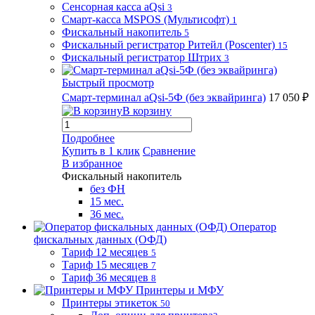
Сенсорная касса aQsi
3
Смарт-касса MSPOS (Мультисофт)
1
Фискальный накопитель
5
Фискальный регистратор Ритейл (Poscenter)
15
Фискальный регистратор Штрих
3
Быстрый просмотр
Смарт-терминал aQsi-5Ф (без эквайринга)
17 050 ₽
В корзину
Подробнее
Купить в 1 клик
Сравнение
В избранное
Фискальный накопитель
без ФН
15 мес.
36 мес.
Оператор
фискальных данных (ОФД)
Тариф 12 месяцев
5
Тариф 15 месяцев
7
Тариф 36 месяцев
8
Принтеры и МФУ
Принтеры этикеток
50