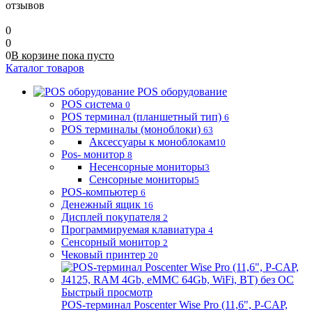
отзывов
0
0
0
В корзине
пока
пусто
Каталог товаров
POS оборудование
POS система
0
POS терминал (планшетный тип)
6
POS терминалы (моноблоки)
63
Аксессуары к моноблокам
10
Pos- монитор
8
Несенсорные мониторы
3
Сенсорные мониторы
5
POS-компьютер
6
Денежный ящик
16
Дисплей покупателя
2
Программируемая клавиатура
4
Сенсорный монитор
2
Чековый принтер
20
Быстрый просмотр
POS-терминал Poscenter Wise Pro (11,6", P-CAP,