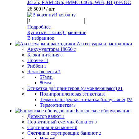
J4125, RAM 4Gb, eMMC 64Gb, WiFi, BT) без ОС
26 500 ₽
/ шт
В корзину
Подробнее
Купить в 1 клик
Сравнение
В избранное
Аксессуары и расходники
Аккумуляторы 18650
7
Блоки питания
8
Прочее
11
Риббон
3
Чековая лента
2
57мм
1
80мм
1
Этикетка для принтеров (самоклеющаяся)
81
Полипропиленовая этикетка
10
Термотрансферная этикетка (полуглянец)
28
Термоэтикетка
43
Банковское оборудование
Детектор валют
2
Портативный счетчик банкнот
0
Сортировщики монет
0
Счетчик и сортировщик банкнот
2
Новое
0