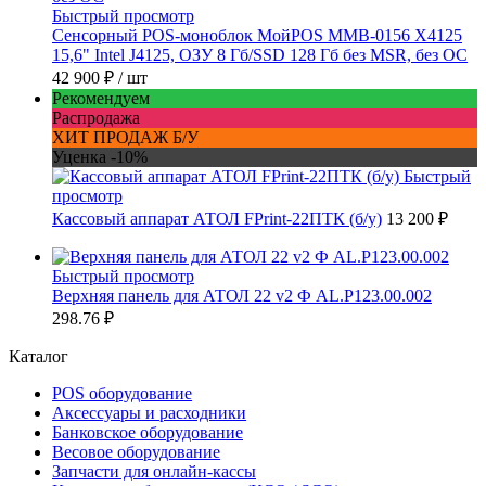
Быстрый просмотр
Сенсорный POS-моноблок МойPOS MMB-0156 X4125
15,6" Intel J4125, ОЗУ 8 Гб/SSD 128 Гб без MSR, без ОС
42 900 ₽
/ шт
Рекомендуем
Распродажа
ХИТ ПРОДАЖ Б/У
Уценка -10%
Быстрый
просмотр
Кассовый аппарат АТОЛ FPrint-22ПТК (б/у)
13 200 ₽
Быстрый просмотр
Верхняя панель для АТОЛ 22 v2 Ф AL.P123.00.002
298.76 ₽
Каталог
POS оборудование
Аксессуары и расходники
Банковское оборудование
Весовое оборудование
Запчасти для онлайн-кассы