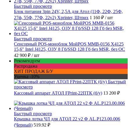
Быстрый просмотр
Блок питания 3pin 24V, 2,5A для Атол (11Ф, 22Ф, 25Ф,
27ф, 55Ф, 77Ф, 22v2) Xprinter, Штрих
1 160 ₽
/ шт
Быстрый просмотр
Сенсорный POS-моноблок МойPOS MMB-0156 X4125
15,6" Intel J4125, ОЗУ 8 Гб/SSD 128 Гб без MSR, без ОС
42 900 ₽
/ шт
Рекомендуем
Распродажа
ХИТ ПРОДАЖ Б/У
Уценка -10%
Быстрый
просмотр
Кассовый аппарат АТОЛ FPrint-22ПТК (б/у)
13 200 ₽
Быстрый просмотр
Крышка лотка ЧЛ для АТОЛ 22 v2 Ф AL.P123.00.006
(Черный)
519.92 ₽