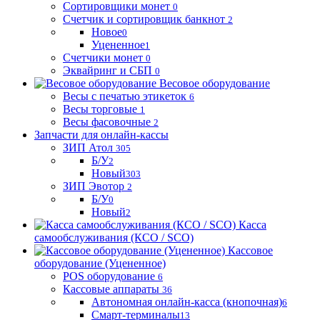
Сортировщики монет
0
Счетчик и сортировщик банкнот
2
Новое
0
Уцененное
1
Счетчики монет
0
Эквайринг и СБП
0
Весовое оборудование
Весы с печатью этикеток
6
Весы торговые
1
Весы фасовочные
2
Запчасти для онлайн-кассы
ЗИП Атол
305
Б/У
2
Новый
303
ЗИП Эвотор
2
Б/У
0
Новый
2
Касса
самообслуживания (КСО / SCO)
Кассовое
оборудование (Уцененное)
POS оборудование
6
Кассовые аппараты
36
Автономная онлайн-касса (кнопочная)
6
Смарт-терминалы
13