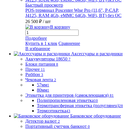
Быстрый просмотр
POS-терминал Poscenter Wise Pro (11,6", P-CAP,
J4125, RAM 4Gb, eMMC 64Gb, WiFi, BT) без ОС
26 500 ₽
/ шт
В корзину
Подробнее
Купить в 1 клик
Сравнение
В избранное
Аксессуары и расходники
Аккумуляторы 18650
7
Блоки питания
8
Прочее
11
Риббон
3
Чековая лента
2
57мм
1
80мм
1
Этикетка для принтеров (самоклеющаяся)
81
Полипропиленовая этикетка
10
Термотрансферная этикетка (полуглянец)
28
Термоэтикетка
43
Банковское оборудование
Детектор валют
2
Портативный счетчик банкнот
0