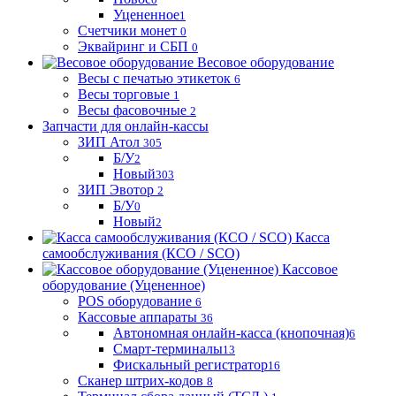
Уцененное
1
Счетчики монет
0
Эквайринг и СБП
0
Весовое оборудование
Весы с печатью этикеток
6
Весы торговые
1
Весы фасовочные
2
Запчасти для онлайн-кассы
ЗИП Атол
305
Б/У
2
Новый
303
ЗИП Эвотор
2
Б/У
0
Новый
2
Касса
самообслуживания (КСО / SCO)
Кассовое
оборудование (Уцененное)
POS оборудование
6
Кассовые аппараты
36
Автономная онлайн-касса (кнопочная)
6
Смарт-терминалы
13
Фискальный регистратор
16
Сканер штрих-кодов
8