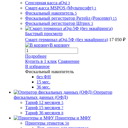
Сенсорная касса aQsi
3
Смарт-касса MSPOS (Мультисофт)
1
Фискальный накопитель
5
Фискальный регистратор Ритейл (Poscenter)
15
Фискальный регистратор Штрих
3
Быстрый просмотр
Смарт-терминал aQsi-5Ф (без эквайринга)
17 050 ₽
В корзину
Подробнее
Купить в 1 клик
Сравнение
В избранное
Фискальный накопитель
без ФН
15 мес.
36 мес.
Оператор
фискальных данных (ОФД)
Тариф 12 месяцев
5
Тариф 15 месяцев
7
Тариф 36 месяцев
8
Принтеры и МФУ
Принтеры этикеток
50