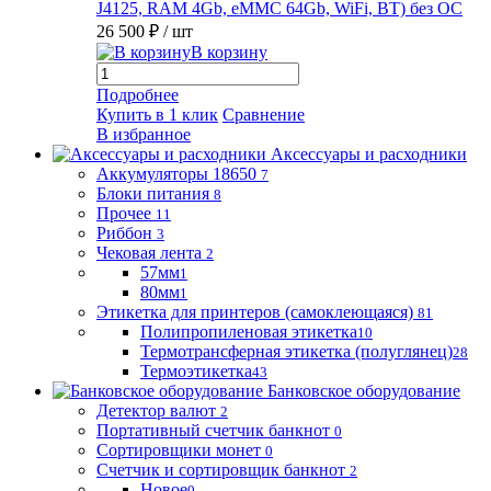
J4125, RAM 4Gb, eMMC 64Gb, WiFi, BT) без ОС
26 500 ₽
/ шт
В корзину
Подробнее
Купить в 1 клик
Сравнение
В избранное
Аксессуары и расходники
Аккумуляторы 18650
7
Блоки питания
8
Прочее
11
Риббон
3
Чековая лента
2
57мм
1
80мм
1
Этикетка для принтеров (самоклеющаяся)
81
Полипропиленовая этикетка
10
Термотрансферная этикетка (полуглянец)
28
Термоэтикетка
43
Банковское оборудование
Детектор валют
2
Портативный счетчик банкнот
0
Сортировщики монет
0
Счетчик и сортировщик банкнот
2
Новое
0