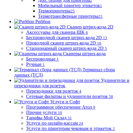
Доп. опции для принтера
2
Мобильный принтер этикеток
1
Термопринтеры
25
Термотрансферные принтеры
21
Риббон
Сканер штрих-кода 2D
Аксессуары для сканера ШК
6
Беспроводной сканер штрих-кода 2D
13
Проводной сканер штрих-кода 2D
16
Стационарный сканер штрих-кода 2D
5
Сканеры штрих-кода
Беспроводные
1
Ручные
1
Терминал сбора
данных (ТСД)
Удлинители и
переходники для розеток
Переходники для розеток
4
Сетевые фильтры и удлинители розеток
58
Услуги и Софт
Программное обеспечение Атол
9
Прочие услуги
10
Тарифы Мой Склад
31
Услуги по онлайн-кассам
24
Услуги по принтерам чековым и этикеток
2