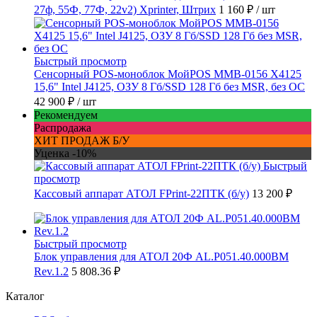
27ф, 55Ф, 77Ф, 22v2) Xprinter, Штрих
1 160 ₽
/ шт
Быстрый просмотр
Сенсорный POS-моноблок МойPOS MMB-0156 X4125
15,6" Intel J4125, ОЗУ 8 Гб/SSD 128 Гб без MSR, без ОС
42 900 ₽
/ шт
Рекомендуем
Распродажа
ХИТ ПРОДАЖ Б/У
Уценка -10%
Быстрый
просмотр
Кассовый аппарат АТОЛ FPrint-22ПТК (б/у)
13 200 ₽
Быстрый просмотр
Блок управления для АТОЛ 20Ф AL.P051.40.000BM
Rev.1.2
5 808.36 ₽
Каталог