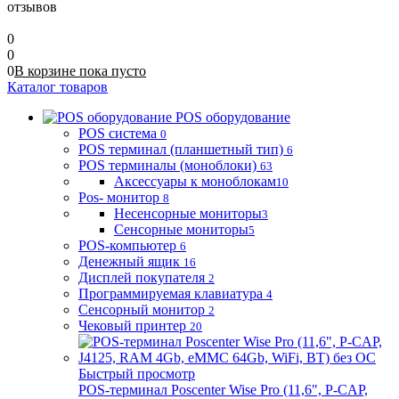
отзывов
0
0
0
В корзине
пока
пусто
Каталог товаров
POS оборудование
POS система
0
POS терминал (планшетный тип)
6
POS терминалы (моноблоки)
63
Аксессуары к моноблокам
10
Pos- монитор
8
Несенсорные мониторы
3
Сенсорные мониторы
5
POS-компьютер
6
Денежный ящик
16
Дисплей покупателя
2
Программируемая клавиатура
4
Сенсорный монитор
2
Чековый принтер
20
Быстрый просмотр
POS-терминал Poscenter Wise Pro (11,6", P-CAP,