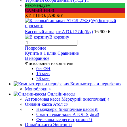
Терминал сбора данный (ТСД )
1
Рекомендуем
САМЫЙ НИЗ!
ХИТ ПРОДАЖ Б/У
Быстрый
просмотр
Кассовый аппарат АТОЛ 27Ф (б/у)
16 900 ₽
В корзину
Подробнее
Купить в 1 клик
Сравнение
В избранное
Фискальный накопитель
без ФН
15 мес.
36 мес.
Компьютеры и периферия
Моноблоки
4
Онлайн-кассы
Автономная касса Меркурий (кнопочная)
4
Онлайн-касса Атол
29
Ньюджеры (кнопочные кассы)
3
Смарт-терминалы АТОЛ Sigma
5
Фискальные регистраторы
21
Онлайн-касса Эвотор
11