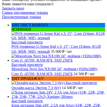
Вами свяжется наш специалист
Закрыть окно
Самые продаваемые товары
Просмотренные товары
ХИТ ЛИСТ НОВОГО
НОВИНКИ
Быстрый просмотр
POS-терминал G-Sense Kid v.3: 15", Core i3/4gen, 8/128
Gb, MSR, WiFi, черный
35 000 ₽
/ шт
Быстрый просмотр
Моноблок Novi Sea NX100 24" дюймов (1920x1080),
Core i5 -4570S, RAM 8ГБ, SSD 256ГБ
24 500 ₽
/ шт
ХИТ ПРОДАЖ Б/У
Быстрый просмотр
Онлайн-касса Эвотор 7.3 (б/у)
14 500 ₽
/ шт
Быстрый просмотр
Блок питания 3pin 24V, 2,5A для Атол (11Ф, 22Ф, 25Ф,