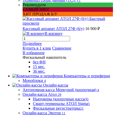
Терминал сбора данный (ТСД )
1
Рекомендуем
САМЫЙ НИЗ!
ХИТ ПРОДАЖ Б/У
Быстрый
просмотр
Кассовый аппарат АТОЛ 27Ф (б/у)
16 900 ₽
В корзину
Подробнее
Купить в 1 клик
Сравнение
В избранное
Фискальный накопитель
без ФН
15 мес.
36 мес.
Компьютеры и периферия
Моноблоки
4
Онлайн-кассы
Автономная касса Меркурий (кнопочная)
4
Онлайн-касса Атол
29
Ньюджеры (кнопочные кассы)
3
Смарт-терминалы АТОЛ Sigma
5
Фискальные регистраторы
21
Онлайн-касса Эвотор
11