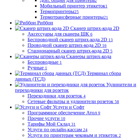
Доп. опции для принтера
2
Мобильный принтер этикеток
1
Термопринтеры
25
Термотрансферные принтеры
21
Риббон
Сканер штрих-кода 2D
Аксессуары для сканера ШК
6
Беспроводной сканер штрих-кода 2D
13
Проводной сканер штрих-кода 2D
16
Стационарный сканер штрих-кода 2D
5
Сканеры штрих-кода
Беспроводные
1
Ручные
1
Терминал сбора
данных (ТСД)
Удлинители и
переходники для розеток
Переходники для розеток
4
Сетевые фильтры и удлинители розеток
58
Услуги и Софт
Программное обеспечение Атол
9
Прочие услуги
10
Тарифы Мой Склад
31
Услуги по онлайн-кассам
24
Услуги по принтерам чековым и этикеток
2