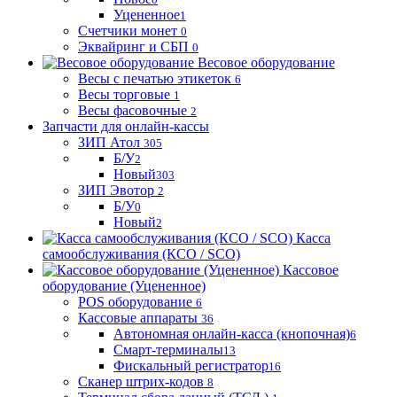
Уцененное
1
Счетчики монет
0
Эквайринг и СБП
0
Весовое оборудование
Весы с печатью этикеток
6
Весы торговые
1
Весы фасовочные
2
Запчасти для онлайн-кассы
ЗИП Атол
305
Б/У
2
Новый
303
ЗИП Эвотор
2
Б/У
0
Новый
2
Касса
самообслуживания (КСО / SCO)
Кассовое
оборудование (Уцененное)
POS оборудование
6
Кассовые аппараты
36
Автономная онлайн-касса (кнопочная)
6
Смарт-терминалы
13
Фискальный регистратор
16
Сканер штрих-кодов
8