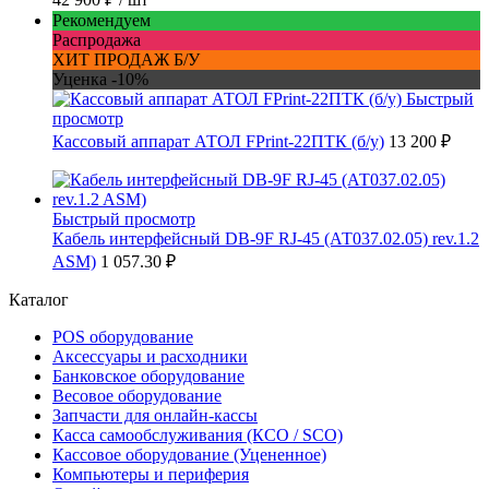
Рекомендуем
Распродажа
ХИТ ПРОДАЖ Б/У
Уценка -10%
Быстрый
просмотр
Кассовый аппарат АТОЛ FPrint-22ПТК (б/у)
13 200 ₽
Быстрый просмотр
Кабель интерфейсный DB-9F RJ-45 (АТ037.02.05) rev.1.2
ASM)
1 057.30 ₽
Каталог
POS оборудование
Аксессуары и расходники
Банковское оборудование
Весовое оборудование
Запчасти для онлайн-кассы
Касса самообслуживания (КСО / SCO)
Кассовое оборудование (Уцененное)
Компьютеры и периферия