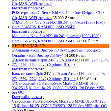
Быстрый просмотр
POS-терминал G-Sense Kid v.3: 15", Core i3/4gen, 8/128
Gb, MSR, WiFi, черный
35 000 ₽
/ шт
Быстрый просмотр
Моноблок Novi Sea NX100 24" дюймов (1920x1080),
Core i5 -4570S, RAM 8ГБ, SSD 256ГБ
24 500 ₽
/ шт
ХИТ ПРОДАЖ Б/У
Быстрый просмотр
Онлайн-касса Эвотор 7.3 (б/у)
14 500 ₽
/ шт
Быстрый просмотр
Блок питания 3pin 24V, 2,5A для Атол (11Ф, 22Ф, 25Ф,
27ф, 55Ф, 77Ф, 22v2) Xprinter, Штрих
1 160 ₽
/ шт
Быстрый просмотр
Сенсорный POS-моноблок МойPOS MMB-0156 X4125
15,6" Intel J4125, ОЗУ 8 Гб/SSD 128 Гб без MSR, без ОС
42 900 ₽
/ шт