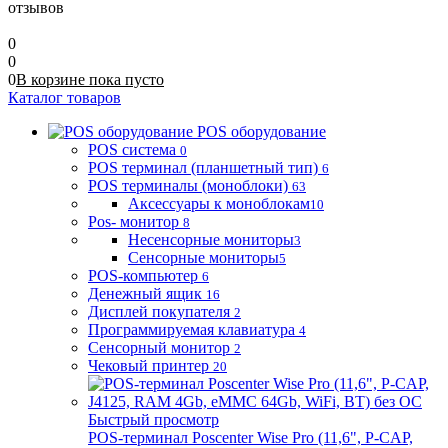
отзывов
0
0
0
В корзине
пока
пусто
Каталог товаров
POS оборудование
POS система
0
POS терминал (планшетный тип)
6
POS терминалы (моноблоки)
63
Аксессуары к моноблокам
10
Pos- монитор
8
Несенсорные мониторы
3
Сенсорные мониторы
5
POS-компьютер
6
Денежный ящик
16
Дисплей покупателя
2
Программируемая клавиатура
4
Сенсорный монитор
2
Чековый принтер
20
Быстрый просмотр
POS-терминал Poscenter Wise Pro (11,6", P-CAP,