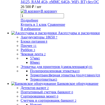
J4125, RAM 4Gb, eMMC 64Gb, WiFi, BT) без ОС
26 500 ₽
/ шт
В корзину
Подробнее
Купить в 1 клик
Сравнение
В избранное
Аксессуары и расходники
Аккумуляторы 18650
7
Блоки питания
8
Прочее
11
Риббон
3
Чековая лента
2
57мм
1
80мм
1
Этикетка для принтеров (самоклеющаяся)
81
Полипропиленовая этикетка
10
Термотрансферная этикетка (полуглянец)
28
Термоэтикетка
43
Банковское оборудование
Детектор валют
2
Портативный счетчик банкнот
0
Сортировщики монет
0
Счетчик и сортировщик банкнот
2
Новое
0