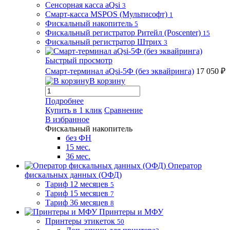
Сенсорная касса aQsi
3
Смарт-касса MSPOS (Мультисофт)
1
Фискальный накопитель
5
Фискальный регистратор Ритейл (Poscenter)
15
Фискальный регистратор Штрих
3
Быстрый просмотр
Смарт-терминал aQsi-5Ф (без эквайринга)
17 050 ₽
В корзину
Подробнее
Купить в 1 клик
Сравнение
В избранное
Фискальный накопитель
без ФН
15 мес.
36 мес.
Оператор
фискальных данных (ОФД)
Тариф 12 месяцев
5
Тариф 15 месяцев
7
Тариф 36 месяцев
8
Принтеры и МФУ
Принтеры этикеток
50