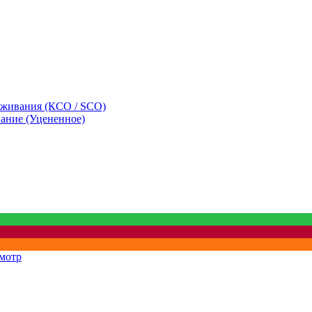
уживания (КСО / SCO)
вание (Уцененное)
мотр