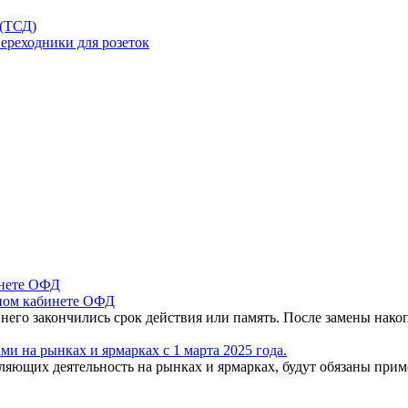
 (ТСД)
ереходники для розеток
чном кабинете ОФД
 него закончились срок действия или память. После замены нак
и на рынках и ярмарках с 1 марта 2025 года.
вляющих деятельность на рынках и ярмарках, будут обязаны пр