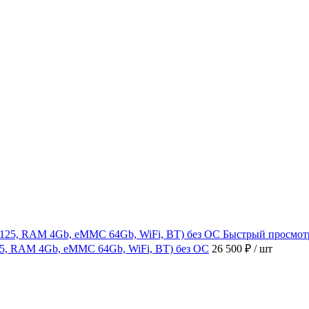
Быстрый просмот
4125, RAM 4Gb, eMMC 64Gb, WiFi, BT) без ОС
26 500 ₽
/ шт