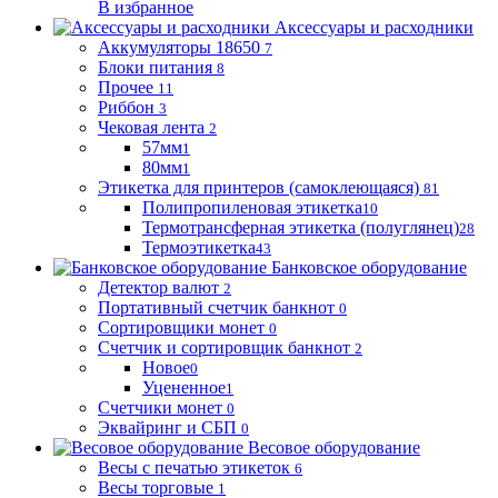
В избранное
Аксессуары и расходники
Аккумуляторы 18650
7
Блоки питания
8
Прочее
11
Риббон
3
Чековая лента
2
57мм
1
80мм
1
Этикетка для принтеров (самоклеющаяся)
81
Полипропиленовая этикетка
10
Термотрансферная этикетка (полуглянец)
28
Термоэтикетка
43
Банковское оборудование
Детектор валют
2
Портативный счетчик банкнот
0
Сортировщики монет
0
Счетчик и сортировщик банкнот
2
Новое
0
Уцененное
1
Счетчики монет
0
Эквайринг и СБП
0
Весовое оборудование
Весы с печатью этикеток
6
Весы торговые
1