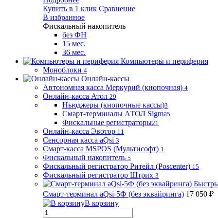
Купить в 1 клик
Сравнение
В избранное
Фискальный накопитель
без ФН
15 мес.
36 мес.
Компьютеры и периферия
Моноблоки
4
Онлайн-кассы
Автономная касса Меркурий (кнопочная)
4
Онлайн-касса Атол
29
Ньюджеры (кнопочные кассы)
3
Смарт-терминалы АТОЛ Sigma
5
Фискальные регистраторы
21
Онлайн-касса Эвотор
11
Сенсорная касса aQsi
3
Смарт-касса MSPOS (Мультисофт)
1
Фискальный накопитель
5
Фискальный регистратор Ритейл (Poscenter)
15
Фискальный регистратор Штрих
3
Быстры
Смарт-терминал aQsi-5Ф (без эквайринга)
17 050 ₽
В корзину