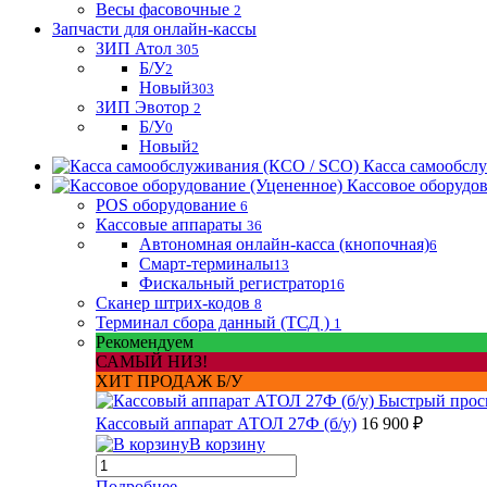
Весы фасовочные
2
Запчасти для онлайн-кассы
ЗИП Атол
305
Б/У
2
Новый
303
ЗИП Эвотор
2
Б/У
0
Новый
2
Касса самообсл
Кассовое оборудо
POS оборудование
6
Кассовые аппараты
36
Автономная онлайн-касса (кнопочная)
6
Смарт-терминалы
13
Фискальный регистратор
16
Сканер штрих-кодов
8
Терминал сбора данный (ТСД )
1
Рекомендуем
САМЫЙ НИЗ!
ХИТ ПРОДАЖ Б/У
Быстрый прос
Кассовый аппарат АТОЛ 27Ф (б/у)
16 900 ₽
В корзину
Подробнее