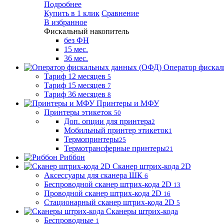
Подробнее
Купить в 1 клик
Сравнение
В избранное
Фискальный накопитель
без ФН
15 мес.
36 мес.
Оператор фиска
Тариф 12 месяцев
5
Тариф 15 месяцев
7
Тариф 36 месяцев
8
Принтеры и МФУ
Принтеры этикеток
50
Доп. опции для принтера
2
Мобильный принтер этикеток
1
Термопринтеры
25
Термотрансферные принтеры
21
Риббон
Сканер штрих-кода 2D
Аксессуары для сканера ШК
6
Беспроводной сканер штрих-кода 2D
13
Проводной сканер штрих-кода 2D
16
Стационарный сканер штрих-кода 2D
5
Сканеры штрих-кода
Беспроводные
1