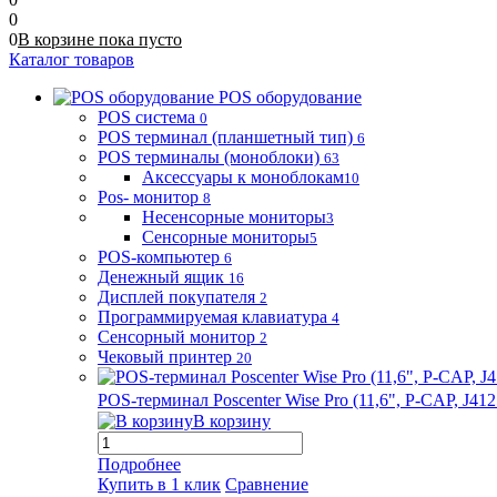
0
0
В корзине
пока
пусто
Каталог товаров
POS оборудование
POS система
0
POS терминал (планшетный тип)
6
POS терминалы (моноблоки)
63
Аксессуары к моноблокам
10
Pos- монитор
8
Несенсорные мониторы
3
Сенсорные мониторы
5
POS-компьютер
6
Денежный ящик
16
Дисплей покупателя
2
Программируемая клавиатура
4
Сенсорный монитор
2
Чековый принтер
20
POS-терминал Poscenter Wise Pro (11,6", P-CAP, J
В корзину
Подробнее
Купить в 1 клик
Сравнение