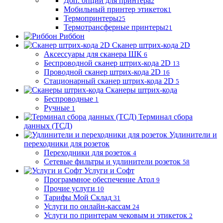
Доп. опции для принтера
2
Мобильный принтер этикеток
1
Термопринтеры
25
Термотрансферные принтеры
21
Риббон
Сканер штрих-кода 2D
Аксессуары для сканера ШК
6
Беспроводной сканер штрих-кода 2D
13
Проводной сканер штрих-кода 2D
16
Стационарный сканер штрих-кода 2D
5
Сканеры штрих-кода
Беспроводные
1
Ручные
1
Терминал сбора
данных (ТСД)
Удлинители и
переходники для розеток
Переходники для розеток
4
Сетевые фильтры и удлинители розеток
58
Услуги и Софт
Программное обеспечение Атол
9
Прочие услуги
10
Тарифы Мой Склад
31
Услуги по онлайн-кассам
24
Услуги по принтерам чековым и этикеток
2