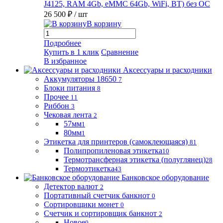
J4125, RAM 4Gb, eMMC 64Gb, WiFi, BT) без ОС
26 500 ₽
/ шт
В корзину
Подробнее
Купить в 1 клик
Сравнение
В избранное
Аксессуары и расходники
Аккумуляторы 18650
7
Блоки питания
8
Прочее
11
Риббон
3
Чековая лента
2
57мм
1
80мм
1
Этикетка для принтеров (самоклеющаяся)
81
Полипропиленовая этикетка
10
Термотрансферная этикетка (полуглянец)
28
Термоэтикетка
43
Банковское оборудование
Детектор валют
2
Портативный счетчик банкнот
0
Сортировщики монет
0
Счетчик и сортировщик банкнот
2
Новое
0