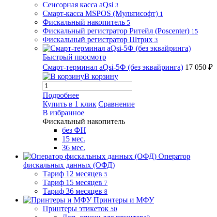
Сенсорная касса aQsi
3
Смарт-касса MSPOS (Мультисофт)
1
Фискальный накопитель
5
Фискальный регистратор Ритейл (Poscenter)
15
Фискальный регистратор Штрих
3
Быстрый просмотр
Смарт-терминал aQsi-5Ф (без эквайринга)
17 050 ₽
В корзину
Подробнее
Купить в 1 клик
Сравнение
В избранное
Фискальный накопитель
без ФН
15 мес.
36 мес.
Оператор
фискальных данных (ОФД)
Тариф 12 месяцев
5
Тариф 15 месяцев
7
Тариф 36 месяцев
8
Принтеры и МФУ
Принтеры этикеток
50