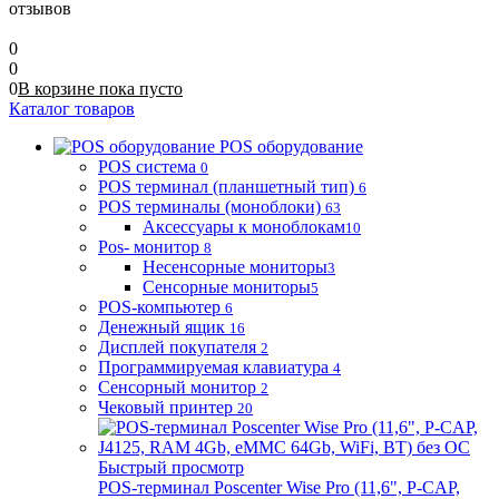
отзывов
0
0
0
В корзине
пока
пусто
Каталог товаров
POS оборудование
POS система
0
POS терминал (планшетный тип)
6
POS терминалы (моноблоки)
63
Аксессуары к моноблокам
10
Pos- монитор
8
Несенсорные мониторы
3
Сенсорные мониторы
5
POS-компьютер
6
Денежный ящик
16
Дисплей покупателя
2
Программируемая клавиатура
4
Сенсорный монитор
2
Чековый принтер
20
Быстрый просмотр
POS-терминал Poscenter Wise Pro (11,6", P-CAP,