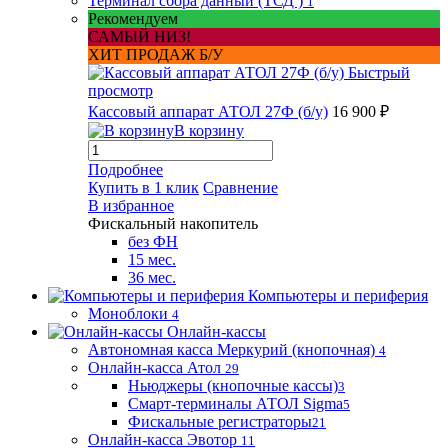
Терминал сбора данный (ТСД )
1
Рекомендуем
САМЫЙ НИЗ!
ХИТ ПРОДАЖ Б/У
Быстрый
просмотр
Кассовый аппарат АТОЛ 27Ф (б/у)
16 900 ₽
В корзину
Подробнее
Купить в 1 клик
Сравнение
В избранное
Фискальный накопитель
без ФН
15 мес.
36 мес.
Компьютеры и периферия
Моноблоки
4
Онлайн-кассы
Автономная касса Меркурий (кнопочная)
4
Онлайн-касса Атол
29
Ньюджеры (кнопочные кассы)
3
Смарт-терминалы АТОЛ Sigma
5
Фискальные регистраторы
21
Онлайн-касса Эвотор
11