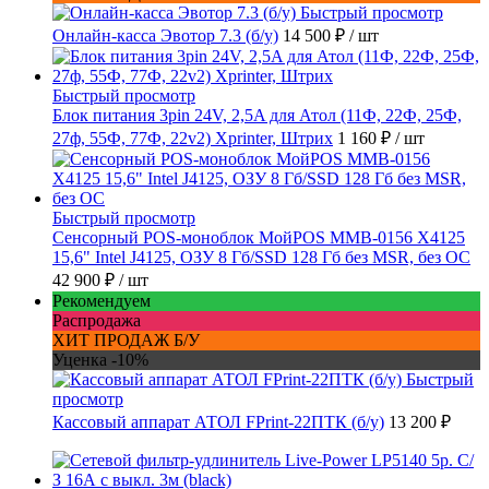
Быстрый просмотр
Онлайн-касса Эвотор 7.3 (б/у)
14 500 ₽
/ шт
Быстрый просмотр
Блок питания 3pin 24V, 2,5A для Атол (11Ф, 22Ф, 25Ф,
27ф, 55Ф, 77Ф, 22v2) Xprinter, Штрих
1 160 ₽
/ шт
Быстрый просмотр
Сенсорный POS-моноблок МойPOS MMB-0156 X4125
15,6" Intel J4125, ОЗУ 8 Гб/SSD 128 Гб без MSR, без ОС
42 900 ₽
/ шт
Рекомендуем
Распродажа
ХИТ ПРОДАЖ Б/У
Уценка -10%
Быстрый
просмотр
Кассовый аппарат АТОЛ FPrint-22ПТК (б/у)
13 200 ₽