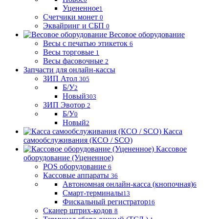
Уцененное
1
Счетчики монет
0
Эквайринг и СБП
0
Весовое оборудование
Весы с печатью этикеток
6
Весы торговые
1
Весы фасовочные
2
Запчасти для онлайн-кассы
ЗИП Атол
305
Б/У
2
Новый
303
ЗИП Эвотор
2
Б/У
0
Новый
2
Касса
самообслуживания (КСО / SCO)
Кассовое
оборудование (Уцененное)
POS оборудование
6
Кассовые аппараты
36
Автономная онлайн-касса (кнопочная)
6
Смарт-терминалы
13
Фискальный регистратор
16
Сканер штрих-кодов
8